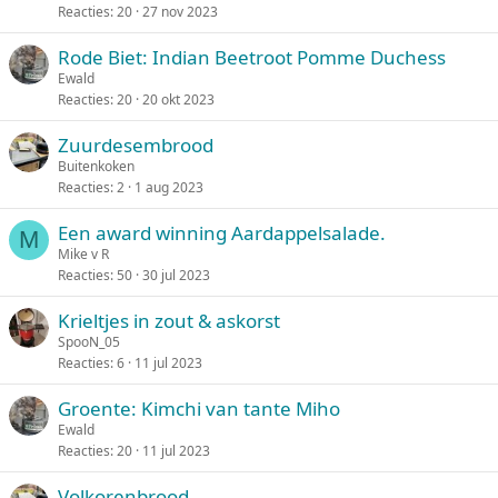
Reacties
20
27 nov 2023
Rode Biet: Indian Beetroot Pomme Duchess
Ewald
Reacties
20
20 okt 2023
Zuurdesembrood
Buitenkoken
Reacties
2
1 aug 2023
Een award winning Aardappelsalade.
M
Mike v R
Reacties
50
30 jul 2023
Krieltjes in zout & askorst
SpooN_05
Reacties
6
11 jul 2023
Groente: Kimchi van tante Miho
Ewald
Reacties
20
11 jul 2023
Volkorenbrood