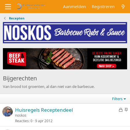
Aanmelden
Registreren
Recepten
Bijgerechten
Van brood tot groenten, al dan niet van de barbecue.
Filters
G
V
Huisregels Receptendeel
e
a
noskos
Reacties
0
9 apr 2012
s
s
l
t