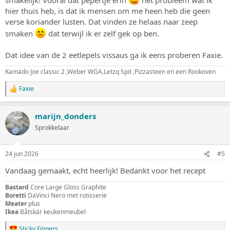
hier thuis heb, is dat ik mensen om me heen heb die geen
verse koriander lusten. Dat vinden ze helaas naar zeep
smaken
dat terwijl ik er zelf gek op ben.
Dat idee van de 2 eetlepels vissaus ga ik eens proberen Faxie.
Kamado Joe classic 2 ,Weber WGA,Letzq Spit ,Pizzasteen en een Rookoven
Faxie
W
a
a
marijn_donders
r
d
Sprokkelaar
e
r
i
24 jun 2026
#5
n
g
Vandaag gemaakt, echt heerlijk! Bedankt voor het recept
e
n
Bastard
Core Large Gloss Graphite
:
Boretti
DaVinci Nero met rotisserie
Meater
plus
Ikea
Båtskär keukenmeubel
Sticky Fingers