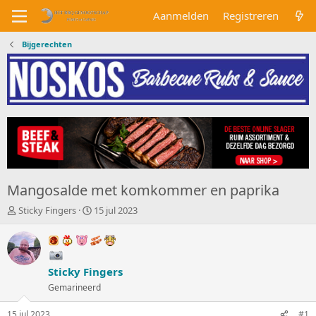
Aanmelden
Registreren
Bijgerechten
Mangosalde met komkommer en paprika
O
S
Sticky Fingers
15 jul 2023
n
t
d
a
e
r
r
t
Sticky Fingers
w
d
e
a
Gemarineerd
r
t
p
u
15 jul 2023
#1