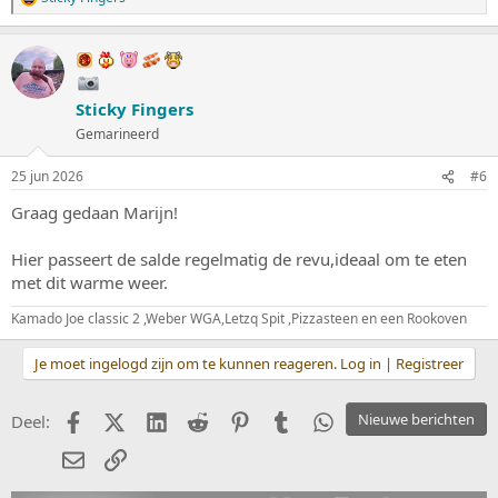
W
a
a
r
d
e
Sticky Fingers
r
i
Gemarineerd
n
g
25 jun 2026
#6
e
n
Graag gedaan Marijn!
:
Hier passeert de salde regelmatig de revu,ideaal om te eten
met dit warme weer.
Kamado Joe classic 2 ,Weber WGA,Letzq Spit ,Pizzasteen en een Rookoven
Je moet ingelogd zijn om te kunnen reageren. Log in | Registreer
Facebook
X (Twitter)
LinkedIn
Reddit
Pinterest
Tumblr
WhatsApp
Nieuwe berichten
Deel:
E-mail
koppeling