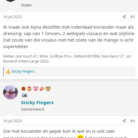
e
Stoker
r
i
n
16 jul 2023
#3
g
e
Ik maak ook bijna dezelfde met inderdaad koriander maar als
n
dressing: sap van 1 limoen, 2 eetlepels vissaus en wat olijfolie
:
Dat zoute van die vissaus met het zoete van de mango is echt
superlekker.
Weber one touch 47, WGA. GrillEye Pro+, Inkbird-007BW, Ooni Karu 12", en
Bastard Urban Large 2022.
Sticky Fingers
W
a
a
r
d
e
Sticky Fingers
r
i
Gemarineerd
n
g
16 jul 2023
#4
e
n
Die met koriander en peper kon ik wel en is ook zeer
:
smakelijk! Vooral dat pepertje erin
het probleem wat ik