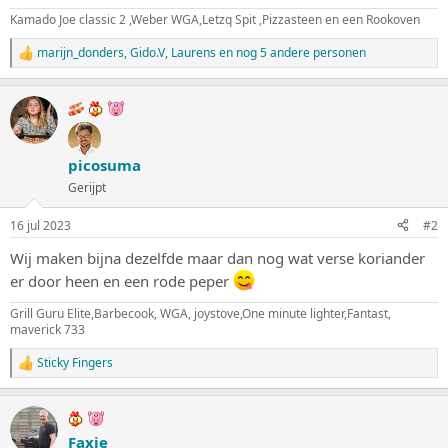
Kamado Joe classic 2 ,Weber WGA,Letzq Spit ,Pizzasteen en een Rookoven
marijn_donders
,
Gido.V
,
Laurens
en nog 5 andere personen
W
a
a
r
d
e
r
picosuma
i
n
Gerijpt
g
e
16 jul 2023
#2
n
:
Wij maken bijna dezelfde maar dan nog wat verse koriander
er door heen en een rode peper
Grill Guru Elite,Barbecook, WGA, joystove,One minute lighter,Fantast,
maverick 733
Sticky Fingers
W
a
a
r
d
Faxie