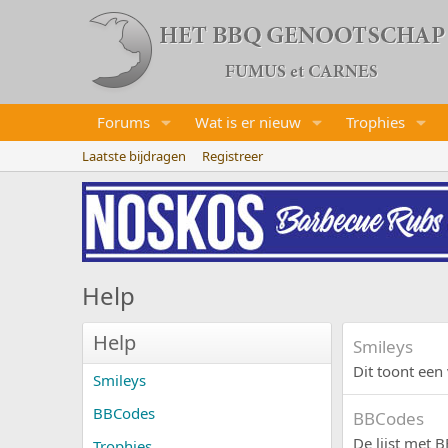
Forums
Wat is er nieuw
Trophies
Laatste bijdragen
Registreer
Help
Help
Smileys
Dit toont een 
Smileys
BBCodes
BBCodes
De lijst met B
Trophies