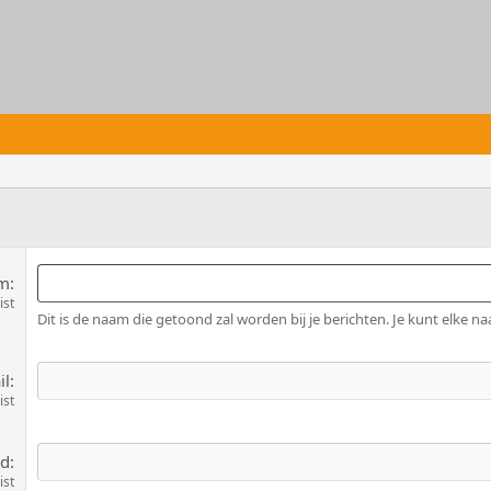
am
ist
Dit is de naam die getoond zal worden bij je berichten. Je kunt elke na
il
ist
rd
ist