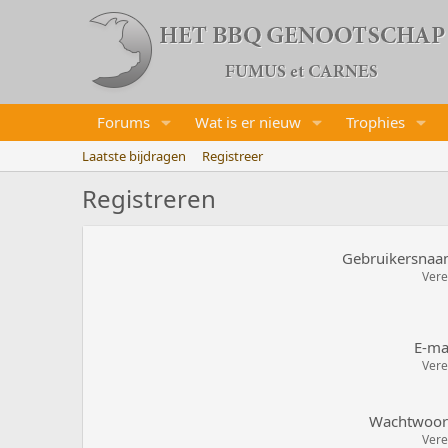
Forums
Wat is er nieuw
Trophies
Laatste bijdragen
Registreer
Registreren
Gebruikersna
Vere
E-ma
Vere
Wachtwoo
Vere