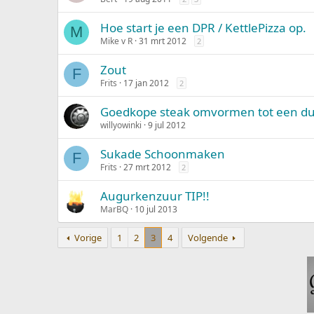
Hoe start je een DPR / KettlePizza op.
M
Mike v R
31 mrt 2012
2
Zout
F
Frits
17 jan 2012
2
Goedkope steak omvormen tot een dur
willyowinki
9 jul 2012
Sukade Schoonmaken
F
Frits
27 mrt 2012
2
Augurkenzuur TIP!!
MarBQ
10 jul 2013
Vorige
1
2
3
4
Volgende