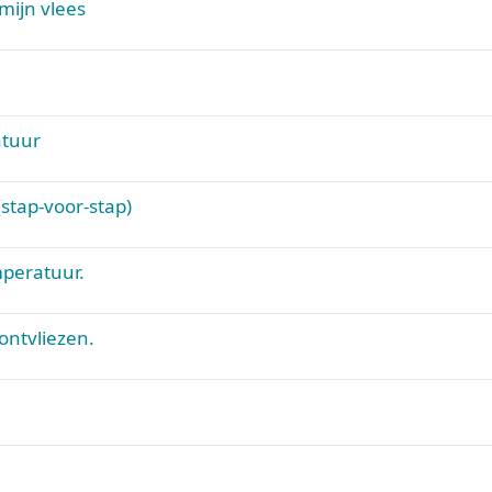
mijn vlees
atuur
stap-voor-stap)
mperatuur.
ontvliezen.