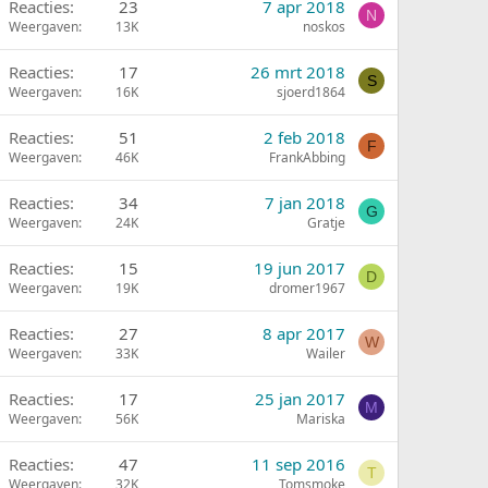
Reacties
23
7 apr 2018
N
Weergaven
13K
noskos
Reacties
17
26 mrt 2018
S
Weergaven
16K
sjoerd1864
Reacties
51
2 feb 2018
F
Weergaven
46K
FrankAbbing
Reacties
34
7 jan 2018
G
Weergaven
24K
Gratje
Reacties
15
19 jun 2017
D
Weergaven
19K
dromer1967
Reacties
27
8 apr 2017
W
Weergaven
33K
Wailer
Reacties
17
25 jan 2017
M
Weergaven
56K
Mariska
Reacties
47
11 sep 2016
T
Weergaven
32K
Tomsmoke