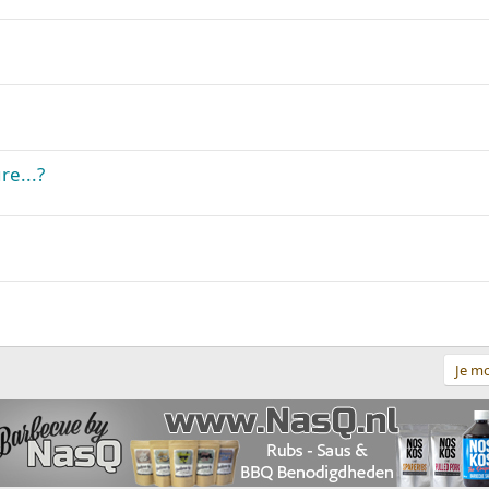
e...?
Je mo