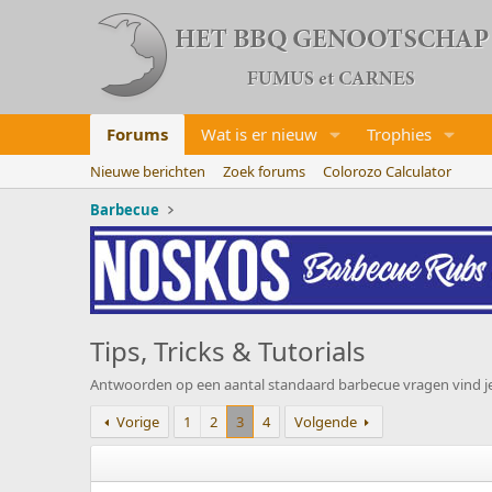
Forums
Wat is er nieuw
Trophies
Nieuwe berichten
Zoek forums
Colorozo Calculator
Barbecue
Tips, Tricks & Tutorials
Antwoorden op een aantal standaard barbecue vragen vind je 
Vorige
1
2
3
4
Volgende