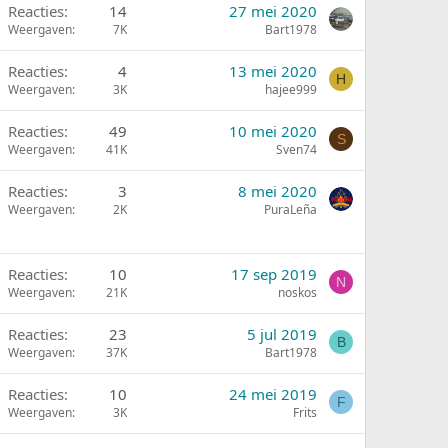
Reacties
14
27 mei 2020
Weergaven
7K
Bart1978
Reacties
4
13 mei 2020
H
Weergaven
3K
hajee999
Reacties
49
10 mei 2020
S
Weergaven
41K
Sven74
Reacties
3
8 mei 2020
Weergaven
2K
PuraLeña
Reacties
10
17 sep 2019
N
Weergaven
21K
noskos
Reacties
23
5 jul 2019
B
Weergaven
37K
Bart1978
Reacties
10
24 mei 2019
F
Weergaven
3K
Frits