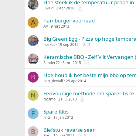
Hoe steek ik de temperatuur probe in 
Ewald
2 apr 2018
2
hamburger voorraad
A
AV
9 mrt 2013
Big Green Egg - Pizza op hoge temper
noskos
19 sep 2012
2
3
Keramische BBQ - Zelf Vilt Vervangen (
Sander72
8 mrt 2015
2
Hoe houd ik het beste mijn bbq op te
B
bart_dewulf
29 apr 2014
Eenvoudige methode om spareribs te 
N
Nosmo
21 jul 2013
2
Spare Ribs
F
Frits
17 jan 2012
Biefstuk reverse sear
B
Bert
19 aug 2011
2
3