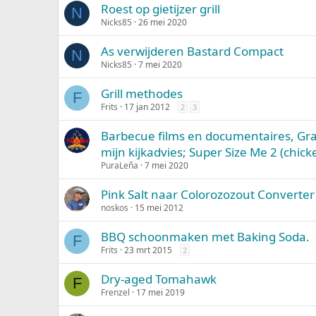
Roest op gietijzer grill
N
Nicks85
26 mei 2020
As verwijderen Bastard Compact
N
Nicks85
7 mei 2020
Grill methodes
F
Frits
17 jan 2012
2
3
Barbecue films en documentaires, Gra
mijn kijkadvies; Super Size Me 2 (chick
PuraLeña
7 mei 2020
Pink Salt naar Colorozozout Converter
noskos
15 mei 2012
BBQ schoonmaken met Baking Soda.
F
Frits
23 mrt 2015
2
Dry-aged Tomahawk
F
Frenzel
17 mei 2019