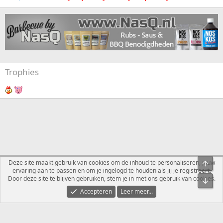
Trophies
Nederlands
Deze site maakt gebruik van cookies om de inhoud te personaliseren, jouw
Bove
ervaring aan te passen en om je ingelogd te houden als jij je registreert.
Contact
Voorwaarden en regels
Privacybeleid
Help
R
Door deze site te blijven gebruiken, stem je in met ons gebruik van cookies.
Onde
S
S
Accepteren
Leer meer...
®
Community platform by XenForo
© 2010-2026 XenForo Ltd.