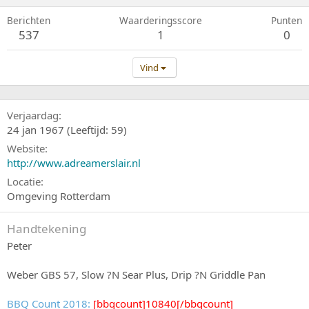
Berichten
Waarderingsscore
Punten
537
1
0
Vind
Verjaardag
24 jan 1967 (Leeftijd: 59)
Website
http://www.adreamerslair.nl
Locatie
Omgeving Rotterdam
Handtekening
Peter
Weber GBS 57, Slow ?N Sear Plus, Drip ?N Griddle Pan
BBQ Count 2018:
[bbqcount]10840[/bbqcount]