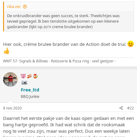
s
m
riba zei:
t
a
De onkruidbrander was geen succes, te sterk. Theelichtjes was
r
teveel gepriegel. Ik ben tenslotte uitgekomen op een kleinere
t
gasbrander (lijkt op zo'n creme brulee brander)
e
r
Hier ook, crème brulee brander van de Action doet de truc
WMT 57- Signals & Billows - Rotisserie & Pizza ring - veel gietijzer -
Free_ltd
BBQ Junkie
8 nov 2020
#22
Daarnet het eerste pakje van de kaas open gedaan en met een
bang hartje geproefd. Ik had wat schrik dat de rooksmaak
nog te veel zou zijn, maar was perfect. Dus een weekje laten