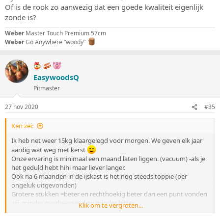
Of is de rook zo aanwezig dat een goede kwaliteit eigenlijk
zonde is?
Weber
Master Touch Premium 57cm
Weber
Go Anywhere “woody”
EasywoodsQ
Pitmaster
27 nov 2020
#35
Ken zei:
Ik heb net weer 15kg klaargelegd voor morgen. We geven elk jaar
aardig wat weg met kerst
Onze ervaring is minimaal een maand laten liggen. (vacuum) -als je
het geduld hebt hihi maar liever langer.
Ook na 6 maanden in de ijskast is het nog steeds toppie (per
ongeluk uitgevonden)
Grotere stukken =beter en rechthoekig beter dan een punt vonden
wij, minder overheersend en minder bitter
Klik om te vergroten...
We zijn begonnen met 2 uur, maar inmiddels al 10 uur. Het ligt aan