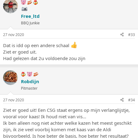
r
d
e
Free_ltd
r
i
BBQ Junkie
n
g
27 nov 2020
#33
e
n
Dat is idd op een andere schaal
:
Ziet er goed uit.
Had gelezen dat 2u voldoende zou zijn
Robdijn
Pitmaster
27 nov 2020
#34
Ziet er goed uit! Een CSG staat ergens op mijn verlanglijstje,
vooral voor kaas! Ik houd niet van vis...
Ik ben alleen nog niet achter welke kazen het meest geschikt
zijn, ik zie veel voorbij komen met kaas van de Aldi
bijvoorbeeld. Is hoe beter de basis, hoe beter het resultaat?