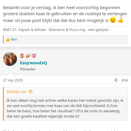
het soort hout en wij gebruiken fruitboom snippers van het
snoeien.
Bedankt voor je verslag, ik ben heel voorzichtig begonnen
Zaagsel even in de bullet fijn malen en hopla!
grotere stukken kaas te gebruiken en de rooktijd te verlengen
Hier een foto van wat dunnere stukjes, maar hebben nu wat dikkere
maar uit jouw post blijkt dat dat dus best mogelijk is
klaarliggen
WMT 57- Signals & Billows - Rotisserie & Pizza ring - veel gietijzer -
Ken
W
a
a
r
d
EasywoodsQ
e
Pitmaster
r
i
n
27 nov 2020
#36
g
e
Robdijn zei:
n
:
Ik ben alleen nog niet achter welke kazen het meest geschikt zijn, ik
zie veel voorbij komen met kaas van de Aldi bijvoorbeeld. Is hoe
beter de basis, hoe beter het resultaat? Of is de rook zo aanwezig
dat een goede kwaliteit eigenlijk zonde is?