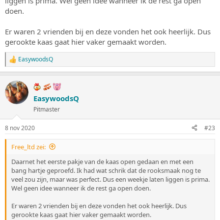
liggen is prima. Wel geen idee wanneer ik de rest ga open
doen.
Er waren 2 vrienden bij en deze vonden het ook heerlijk. Dus
gerookte kaas gaat hier vaker gemaakt worden.
EasywoodsQ
W
a
a
r
d
EasywoodsQ
e
Pitmaster
r
i
n
8 nov 2020
#23
g
e
Free_ltd zei:
n
:
Daarnet het eerste pakje van de kaas open gedaan en met een
bang hartje geproefd. Ik had wat schrik dat de rooksmaak nog te
veel zou zijn, maar was perfect. Dus een weekje laten liggen is prima.
Wel geen idee wanneer ik de rest ga open doen.
Er waren 2 vrienden bij en deze vonden het ook heerlijk. Dus
gerookte kaas gaat hier vaker gemaakt worden.