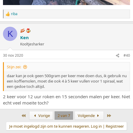
riba
W
a
a
r
K
d
Ken
e
Kooltjesharker
r
i
n
30 nov 2020
#40
g
e
Stijn zei:
n
:
daar kan je ook geen 500gram per keer mee doen dus, ik gebruik nu
een koffiemolen, moet die ook 4 à 5 keer vullen voor 1 spiraal, wat
een gedoe toch altijd.
2 keer voor 12 uur roken en 15 seconden malen per keer. Niet
echt veel moeite toch?
Eerste
Laatste
Vorige
2 van 7
Volgende
Je moet ingelogd zijn om te kunnen reageren. Log in | Registreer