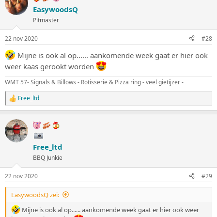
EasywoodsQ
Pitmaster
22 nov 2020
#28
Mijne is ook al op...... aankomende week gaat er hier ook
weer kaas gerookt worden
WMT 57- Signals & Billows - Rotisserie & Pizza ring - veel gietijzer -
Free_ltd
W
a
a
r
d
e
Free_ltd
r
i
BBQ Junkie
n
g
22 nov 2020
#29
e
n
:
EasywoodsQ zei:
Mijne is ook al op...... aankomende week gaat er hier ook weer