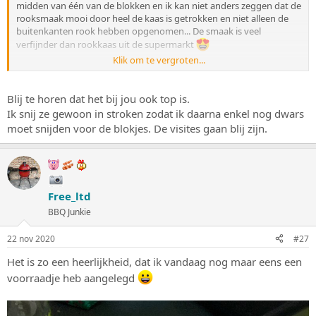
midden van één van de blokken en ik kan niet anders zeggen dat de
rooksmaak mooi door heel de kaas is getrokken en niet alleen de
buitenkanten rook hebben opgenomen... De smaak is veel
verfijnder dan rookkaas uit de supermarkt
Klik om te vergroten...
Wat mij betreft is er geen rede om de volgende keer, want die gaat
er zeker komen, de blokken kleiner de snijden dan ik deze keer heb
gedaan
Blij te horen dat het bij jou ook top is.
Ik snij ze gewoon in stroken zodat ik daarna enkel nog dwars
moet snijden voor de blokjes. De visites gaan blij zijn.
Free_ltd
BBQ Junkie
22 nov 2020
#27
Het is zo een heerlijkheid, dat ik vandaag nog maar eens een
voorraadje heb aangelegd