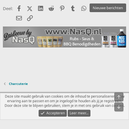
Facebook
X (Twitter)
LinkedIn
Reddit
Pinterest
Tumblr
WhatsApp
Nieuwe berichten
Deel:
E-mail
koppeling
Charcuterie
Nederlands
Deze site maakt gebruik van cookies om de inhoud te personaliseren, jouw
ervaring aan te passen en om je ingelogd te houden als jij je registreert.
Contact
Voorwaarden en regels
Privacybeleid
Help
R
Door deze site te blijven gebruiken, stem je in met ons gebruik van cookies.
S
S
Accepteren
Leer meer...
®
Community platform by XenForo
© 2010-2026 XenForo Ltd.