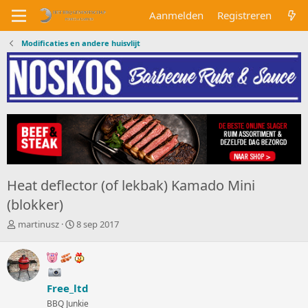
Aanmelden
Registreren
Modificaties en andere huisvlijt
Heat deflector (of lekbak) Kamado Mini
(blokker)
O
S
martinusz
8 sep 2017
n
t
d
a
e
r
r
t
w
d
Free_ltd
e
a
BBQ Junkie