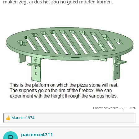
maken zegt ai dus het zou nu goed moeten komen.
Laatst bewerkt:
15 jul 2026
Maurice1974
W
a
a
patience4711
r
P