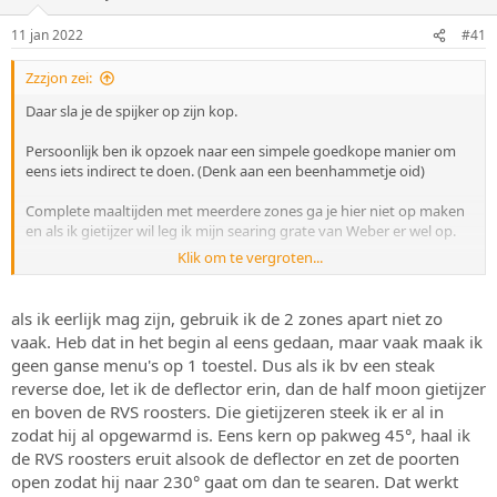
r
t
p
u
11 jan 2022
#41
s
m
t
Zzzjon zei:
a
r
Daar sla je de spijker op zijn kop.
t
e
Persoonlijk ben ik opzoek naar een simpele goedkope manier om
r
eens iets indirect te doen. (Denk aan een beenhammetje oid)
Complete maaltijden met meerdere zones ga je hier niet op maken
en als ik gietijzer wil leg ik mijn searing grate van Weber er wel op.
Klik om te vergroten...
Het eerder genoemde hitteschild is voor mij genoeg en doet zijn
ding.
als ik eerlijk mag zijn, gebruik ik de 2 zones apart niet zo
vaak. Heb dat in het begin al eens gedaan, maar vaak maak ik
geen ganse menu's op 1 toestel. Dus als ik bv een steak
reverse doe, let ik de deflector erin, dan de half moon gietijzer
en boven de RVS roosters. Die gietijzeren steek ik er al in
zodat hij al opgewarmd is. Eens kern op pakweg 45°, haal ik
de RVS roosters eruit alsook de deflector en zet de poorten
open zodat hij naar 230° gaat om dan te searen. Dat werkt