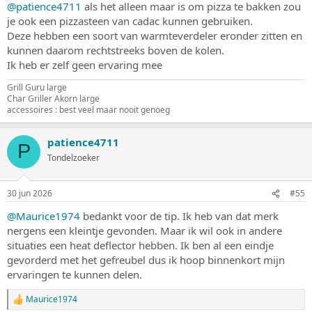
@patience4711
als het alleen maar is om pizza te bakken zou
je ook een pizzasteen van cadac kunnen gebruiken.
Deze hebben een soort van warmteverdeler eronder zitten en
kunnen daarom rechtstreeks boven de kolen.
Ik heb er zelf geen ervaring mee
Grill Guru large
Char Griller Akorn large
accessoires : best veel maar nooit genoeg
patience4711
P
Tondelzoeker
30 jun 2026
#55
@Maurice1974
bedankt voor de tip. Ik heb van dat merk
nergens een kleintje gevonden. Maar ik wil ook in andere
situaties een heat deflector hebben. Ik ben al een eindje
gevorderd met het gefreubel dus ik hoop binnenkort mijn
ervaringen te kunnen delen.
Maurice1974
W