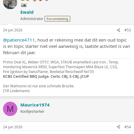
d
e
Ewald
r
i
Administrator
Forumleiding
n
g
24 jun 2026
#53
e
n
@patience4711
, houd er rekening mee dat dit een oud topic
:
is en topic starter niet veel aanwexig is, laatste activiteit is van
februari dit jaar.
Primo Oval XL, Weber OT57, WGA, STAUB enamelled cast iron , Temp.
monitoring Maverick XR50, Superfast Thermapen MK4 Blaze LE, CSG,
Fire Ignition by SwissFlame, Beeketal fleischwolf fw735
KCBS Certified BBQ Judge. Certs: CBJ, S-CBJ, JCUP
Der Wahnsinn ist nur eine schmale Brücke.
(Till Lindemann)
Maurice1974
M
Kooltjesharker
24 jun 2026
#54