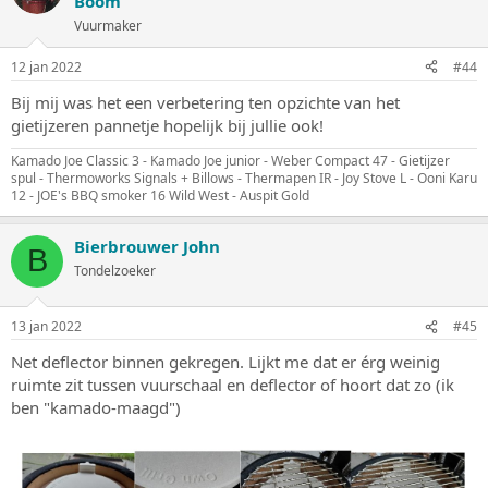
Boom
Vuurmaker
12 jan 2022
#44
Bij mij was het een verbetering ten opzichte van het
gietijzeren pannetje hopelijk bij jullie ook!
Kamado Joe Classic 3 - Kamado Joe junior - Weber Compact 47 - Gietijzer
spul - Thermoworks Signals + Billows - Thermapen IR - Joy Stove L - Ooni Karu
12 - JOE's BBQ smoker 16 Wild West - Auspit Gold
Bierbrouwer John
B
Tondelzoeker
13 jan 2022
#45
Net deflector binnen gekregen. Lijkt me dat er érg weinig
ruimte zit tussen vuurschaal en deflector of hoort dat zo (ik
ben "kamado-maagd")