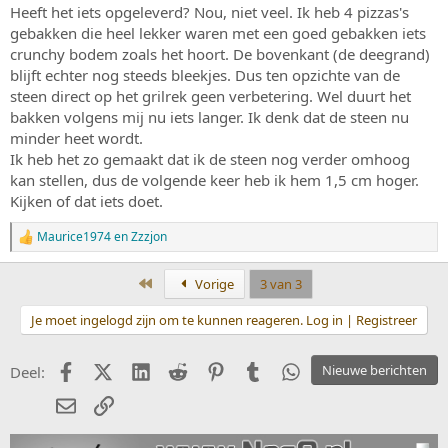
Heeft het iets opgeleverd? Nou, niet veel. Ik heb 4 pizzas's
gebakken die heel lekker waren met een goed gebakken iets
crunchy bodem zoals het hoort. De bovenkant (de deegrand)
blijft echter nog steeds bleekjes. Dus ten opzichte van de
steen direct op het grilrek geen verbetering. Wel duurt het
bakken volgens mij nu iets langer. Ik denk dat de steen nu
minder heet wordt.
Ik heb het zo gemaakt dat ik de steen nog verder omhoog
kan stellen, dus de volgende keer heb ik hem 1,5 cm hoger.
Kijken of dat iets doet.
Maurice1974
en
Zzzjon
W
a
a
Eerste
Vorige
3 van 3
r
d
Je moet ingelogd zijn om te kunnen reageren. Log in | Registreer
e
r
i
Facebook
X (Twitter)
LinkedIn
Reddit
Pinterest
Tumblr
WhatsApp
Nieuwe berichten
Deel:
n
g
E-mail
koppeling
e
n
: