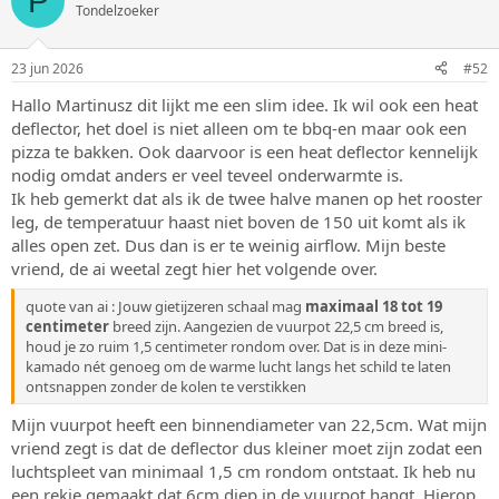
P
d
Tondelzoeker
e
r
i
23 jun 2026
#52
n
g
Hallo Martinusz dit lijkt me een slim idee. Ik wil ook een heat
e
deflector, het doel is niet alleen om te bbq-en maar ook een
n
:
pizza te bakken. Ook daarvoor is een heat deflector kennelijk
nodig omdat anders er veel teveel onderwarmte is.
Ik heb gemerkt dat als ik de twee halve manen op het rooster
leg, de temperatuur haast niet boven de 150 uit komt als ik
alles open zet. Dus dan is er te weinig airflow. Mijn beste
vriend, de ai weetal zegt hier het volgende over.
quote van ai : Jouw gietijzeren schaal mag
maximaal 18 tot 19
centimeter
breed zijn. Aangezien de vuurpot 22,5 cm breed is,
houd je zo ruim 1,5 centimeter rondom over. Dat is in deze mini-
kamado nét genoeg om de warme lucht langs het schild te laten
ontsnappen zonder de kolen te verstikken
Mijn vuurpot heeft een binnendiameter van 22,5cm. Wat mijn
vriend zegt is dat de deflector dus kleiner moet zijn zodat een
luchtspleet van minimaal 1,5 cm rondom ontstaat. Ik heb nu
een rekje gemaakt dat 6cm diep in de vuurpot hangt. Hierop