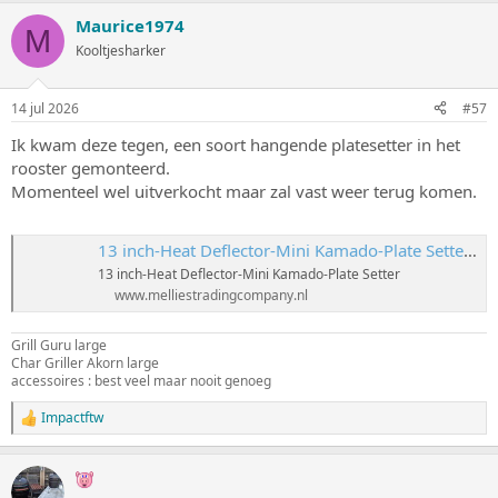
Maurice1974
M
Kooltjesharker
14 jul 2026
#57
Ik kwam deze tegen, een soort hangende platesetter in het
rooster gemonteerd.
Momenteel wel uitverkocht maar zal vast weer terug komen.
13 inch-Heat Deflector-Mini Kamado-Plate Setter - Mellie's Trading
13 inch-Heat Deflector-Mini Kamado-Plate Setter
www.melliestradingcompany.nl
Grill Guru large
Char Griller Akorn large
accessoires : best veel maar nooit genoeg
Impactftw
W
a
a
r
d