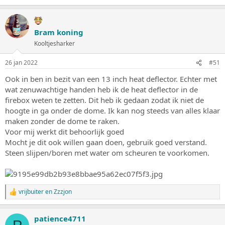
Bram koning
Kooltjesharker
26 jan 2022
#51
Ook in ben in bezit van een 13 inch heat deflector. Echter met
wat zenuwachtige handen heb ik de heat deflector in de
firebox weten te zetten. Dit heb ik gedaan zodat ik niet de
hoogte in ga onder de dome. Ik kan nog steeds van alles klaar
maken zonder de dome te raken.
Voor mij werkt dit behoorlijk goed
Mocht je dit ook willen gaan doen, gebruik goed verstand.
Steen slijpen/boren met water om scheuren te voorkomen.
vrijbuiter
en
Zzzjon
W
a
a
patience4711
r