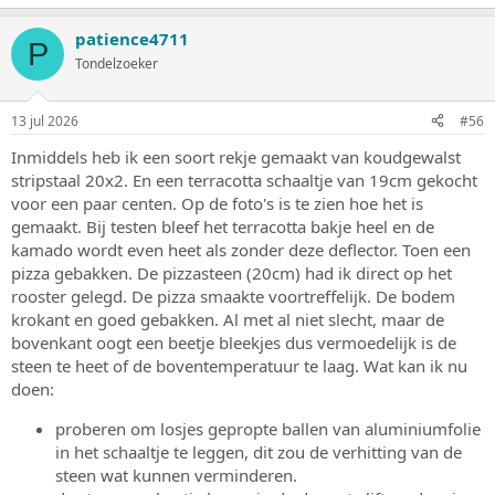
a
a
patience4711
r
P
d
Tondelzoeker
e
r
i
13 jul 2026
#56
n
g
Inmiddels heb ik een soort rekje gemaakt van koudgewalst
e
stripstaal 20x2. En een terracotta schaaltje van 19cm gekocht
n
:
voor een paar centen. Op de foto's is te zien hoe het is
gemaakt. Bij testen bleef het terracotta bakje heel en de
kamado wordt even heet als zonder deze deflector. Toen een
pizza gebakken. De pizzasteen (20cm) had ik direct op het
rooster gelegd. De pizza smaakte voortreffelijk. De bodem
krokant en goed gebakken. Al met al niet slecht, maar de
bovenkant oogt een beetje bleekjes dus vermoedelijk is de
steen te heet of de boventemperatuur te laag. Wat kan ik nu
doen:
proberen om losjes gepropte ballen van aluminiumfolie
in het schaaltje te leggen, dit zou de verhitting van de
steen wat kunnen verminderen.