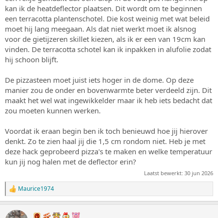
kan ik de heatdeflector plaatsen. Dit wordt om te beginnen
een terracotta plantenschotel. Die kost weinig met wat beleid
moet hij lang meegaan. Als dat niet werkt moet ik alsnog
voor de gietijzeren skillet kiezen, als ik er een van 19cm kan
vinden. De terracotta schotel kan ik inpakken in alufolie zodat
hij schoon blijft.
De pizzasteen moet juist iets hoger in de dome. Op deze
manier zou de onder en bovenwarmte beter verdeeld zijn. Dit
maakt het wel wat ingewikkelder maar ik heb iets bedacht dat
zou moeten kunnen werken.
Voordat ik eraan begin ben ik toch benieuwd hoe jij hierover
denkt. Zo te zien haal jij die 1,5 cm rondom niet. Heb je met
deze hack geprobeerd pizza's te maken en welke temperatuur
kun jij nog halen met de deflector erin?
Laatst bewerkt:
30 jun 2026
Maurice1974
W
a
a
r