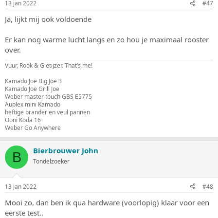
13 jan 2022
#47
Ja, lijkt mij ook voldoende
Er kan nog warme lucht langs en zo hou je maximaal rooster
over.
Vuur, Rook & Gietijzer. That’s me!
Kamado Joe Big Joe 3
Kamado Joe Grill Joe
Weber master touch GBS E5775
Auplex mini Kamado
heftige brander en veul pannen
Ooni Koda 16
Weber Go Anywhere
Bierbrouwer John
B
Tondelzoeker
13 jan 2022
#48
Mooi zo, dan ben ik qua hardware (voorlopig) klaar voor een
eerste test..