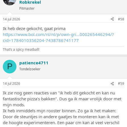
Robkrekel
e
Pitmaster
r
i
n
14 jul 2026
#58
g
e
Ik heb deze gekocht, gaat prima
n
https://www.bol.com/nl/nl/p/own-gri...000265446294/?
:
cid=1784010356204-7438786741177
That’s a spicy meatball!
patience4711
P
Tondelzoeker
14 jul 2026
#59
Ik zie nog geen reacties van "ik heb dit gekocht en kan nu
fantastische pizza's bakken". Dus ga ik maar vrolijk door met
mijn mods.
Ik heb inmiddels mijn rooster binnen. Zo ga ik het maken:
Door de steuntjes in andere gaatjes te monteren kan ik met
de hoogte experimenteren. Een paar cm kan al veel verschil