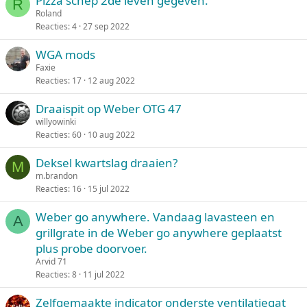
Pizza schep 2de leven gegeven.
R
Roland
Reacties
4
27 sep 2022
WGA mods
Faxie
Reacties
17
12 aug 2022
Draaispit op Weber OTG 47
willyowinki
Reacties
60
10 aug 2022
Deksel kwartslag draaien?
M
m.brandon
Reacties
16
15 jul 2022
Weber go anywhere. Vandaag lavasteen en
A
grillgrate in de Weber go anywhere geplaatst
plus probe doorvoer.
Arvid 71
Reacties
8
11 jul 2022
Zelfgemaakte indicator onderste ventilatiegat