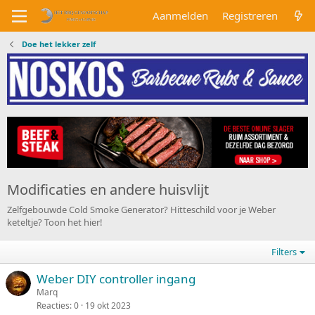
Aanmelden
Registreren
Doe het lekker zelf
Modificaties en andere huisvlijt
Zelfgebouwde Cold Smoke Generator? Hitteschild voor je Weber
keteltje? Toon het hier!
Filters
Weber DIY controller ingang
Marq
Reacties
0
19 okt 2023