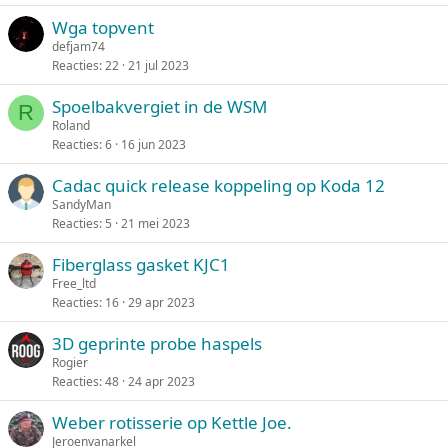
Wga topvent
defjam74
Reacties
22
21 jul 2023
Spoelbakvergiet in de WSM
R
Roland
Reacties
6
16 jun 2023
Cadac quick release koppeling op Koda 12
SandyMan
Reacties
5
21 mei 2023
Fiberglass gasket KJC1
Free_ltd
Reacties
16
29 apr 2023
3D geprinte probe haspels
Rogier
Reacties
48
24 apr 2023
Weber rotisserie op Kettle Joe.
Jeroenvanarkel