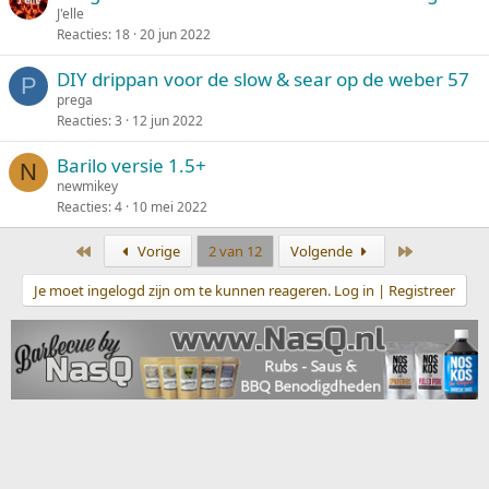
J'elle
Reacties
18
20 jun 2022
DIY drippan voor de slow & sear op de weber 57
P
prega
Reacties
3
12 jun 2022
Barilo versie 1.5+
N
newmikey
Reacties
4
10 mei 2022
Eerste
Laatste
Vorige
2 van 12
Volgende
Je moet ingelogd zijn om te kunnen reageren. Log in | Registreer