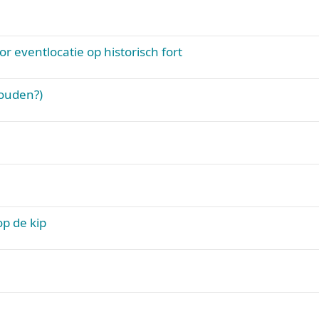
r eventlocatie op historisch fort
houden?)
op de kip