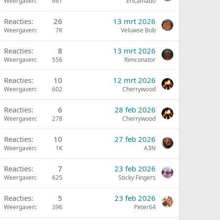
Weergaven
661
Ericamado
Reacties
26
13 mrt 2026
Weergaven
7K
Veluwse Bob
Reacties
8
13 mrt 2026
Weergaven
556
Rimconator
Reacties
10
12 mrt 2026
Weergaven
602
Cherrywood
Reacties
6
28 feb 2026
Weergaven
278
Cherrywood
Reacties
10
27 feb 2026
Weergaven
1K
A3N
Reacties
7
23 feb 2026
Weergaven
625
Sticky Fingers
Reacties
5
23 feb 2026
Weergaven
396
Peter64