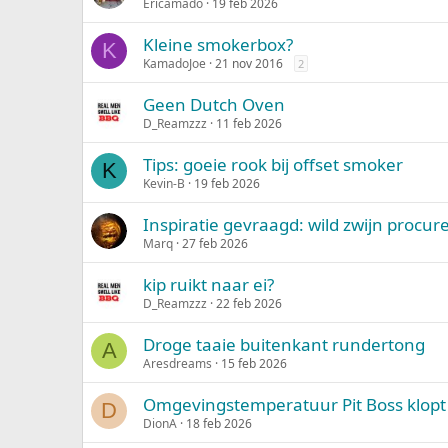
Ericamado
19 feb 2026
Kleine smokerbox?
K
KamadoJoe
21 nov 2016
2
Geen Dutch Oven
D_Reamzzz
11 feb 2026
Tips: goeie rook bij offset smoker
K
Kevin-B
19 feb 2026
Inspiratie gevraagd: wild zwijn procu
Marq
27 feb 2026
kip ruikt naar ei?
D_Reamzzz
22 feb 2026
Droge taaie buitenkant rundertong
A
Aresdreams
15 feb 2026
Omgevingstemperatuur Pit Boss klopt 
D
DionA
18 feb 2026