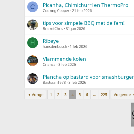
Picanha, Chimichurri en ThermoPro
C
Cooking Cooper
21 feb 2026
tips voor simpele BBQ met de fam!
BrisketChris
31 jan 2026
Ribeye
H
hansdenbosch
1 feb 2026
Vlammende kolen
Crianza
3 feb 2026
Plancha op bastard voor smashburger
Bastiaan1978
3 feb 2026
Vorige
1
2
3
4
5
6
...
225
Volgende