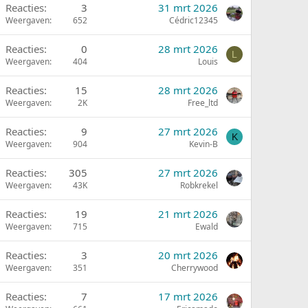
Reacties
3
31 mrt 2026
Weergaven
652
Cédric12345
Reacties
0
28 mrt 2026
L
Weergaven
404
Louis
Reacties
15
28 mrt 2026
Weergaven
2K
Free_ltd
Reacties
9
27 mrt 2026
K
Weergaven
904
Kevin-B
Reacties
305
27 mrt 2026
Weergaven
43K
Robkrekel
Reacties
19
21 mrt 2026
Weergaven
715
Ewald
Reacties
3
20 mrt 2026
Weergaven
351
Cherrywood
Reacties
7
17 mrt 2026