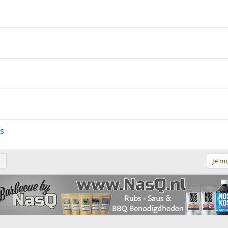
s
Je mo