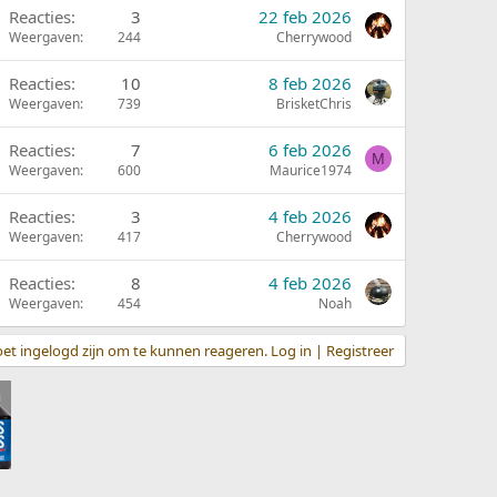
Reacties
3
22 feb 2026
Weergaven
244
Cherrywood
Reacties
10
8 feb 2026
Weergaven
739
BrisketChris
Reacties
7
6 feb 2026
M
Weergaven
600
Maurice1974
Reacties
3
4 feb 2026
Weergaven
417
Cherrywood
Reacties
8
4 feb 2026
Weergaven
454
Noah
et ingelogd zijn om te kunnen reageren. Log in | Registreer