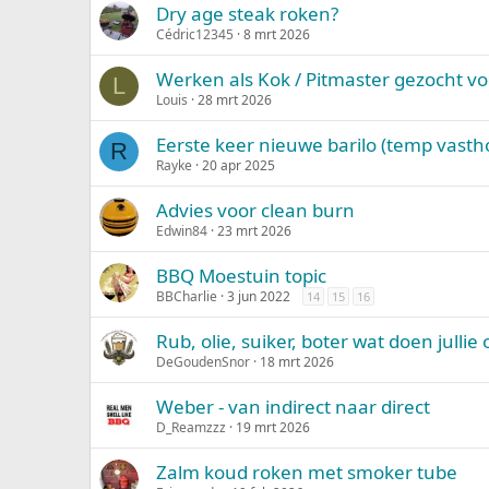
Dry age steak roken?
Cédric12345
8 mrt 2026
Werken als Kok / Pitmaster gezocht voo
L
Louis
28 mrt 2026
Eerste keer nieuwe barilo (temp vast
R
Rayke
20 apr 2025
Advies voor clean burn
Edwin84
23 mrt 2026
BBQ Moestuin topic
BBCharlie
3 jun 2022
14
15
16
Rub, olie, suiker, boter wat doen jullie 
DeGoudenSnor
18 mrt 2026
Weber - van indirect naar direct
D_Reamzzz
19 mrt 2026
Zalm koud roken met smoker tube