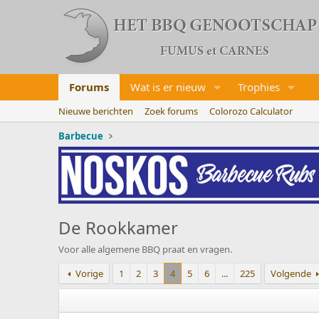
Forums
Wat is er nieuw
Trophies
Nieuwe berichten
Zoek forums
Colorozo Calculator
Barbecue
De Rookkamer
Voor alle algemene BBQ praat en vragen.
Vorige
1
2
3
4
5
6
...
225
Volgende