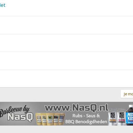
let
Je mo