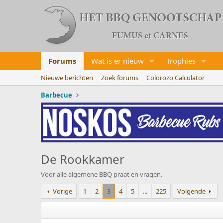
Forums
Wat is er nieuw
Trophies
Nieuwe berichten
Zoek forums
Colorozo Calculator
Barbecue
De Rookkamer
Voor alle algemene BBQ praat en vragen.
Vorige
1
2
3
4
5
...
225
Volgende