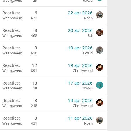
Weergaven
2K
Rox92
Reacties
6
22 apr 2026
Weergaven
673
Noah
Reacties
8
20 apr 2026
Weergaven
468
Rdj
Reacties
3
19 apr 2026
Weergaven
616
Ewald
Reacties
12
19 apr 2026
Weergaven
891
Cherrywood
Reacties
18
17 apr 2026
R
Weergaven
1K
Rox92
Reacties
3
14 apr 2026
Weergaven
248
Cherrywood
Reacties
3
11 apr 2026
Weergaven
431
Noah