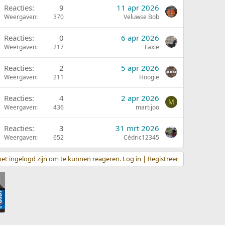
Reacties
9
11 apr 2026
Weergaven
370
Veluwse Bob
Reacties
0
6 apr 2026
Weergaven
217
Faxie
Reacties
2
5 apr 2026
Weergaven
211
Hoogie
Reacties
4
2 apr 2026
M
Weergaven
436
martijoo
Reacties
3
31 mrt 2026
Weergaven
652
Cédric12345
et ingelogd zijn om te kunnen reageren. Log in | Registreer