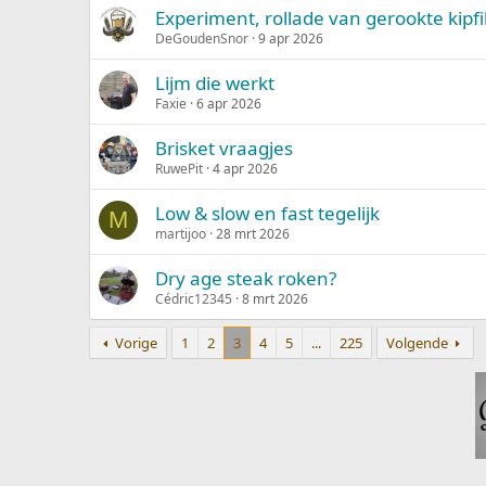
Experiment, rollade van gerookte kipfi
DeGoudenSnor
9 apr 2026
Lijm die werkt
Faxie
6 apr 2026
Brisket vraagjes
RuwePit
4 apr 2026
Low & slow en fast tegelijk
M
martijoo
28 mrt 2026
Dry age steak roken?
Cédric12345
8 mrt 2026
Vorige
1
2
3
4
5
...
225
Volgende