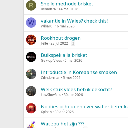
Snelle methode brisket
R
Remon76
14 mei 2026
vakantie in Wales? check this!
W
Wibar0
16 mei 2026
Rookhout drogen
J'elle
28 jul 2022
2
Buikspek a la brisket
Gek-op-Vlees
5 mei 2026
Introductie in Koreaanse smaken
Cilinderman
5 mei 2026
Welk stuk vlees heb ik gekocht?
LowSlowRibs
30 apr 2026
Notities bijhouden over wat er beter k
Xplosiv
30 apr 2026
Wat zou het zijn ???