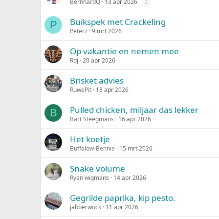
BernhardQ
13 apr 2026
2
Buikspek met Crackeling
P
Peterz
9 mrt 2026
Op vakantie en nemen mee
Rdj
20 apr 2026
Brisket advies
RuwePit
18 apr 2026
Pulled chicken, miljaar das lekker
B
Bart Steegmans
16 apr 2026
Het koetje
Buffalow-Bennie
15 mrt 2026
Snake volume
Ryan wigmans
14 apr 2026
Gegrilde paprika, kip pesto.
jabberwock
11 apr 2026