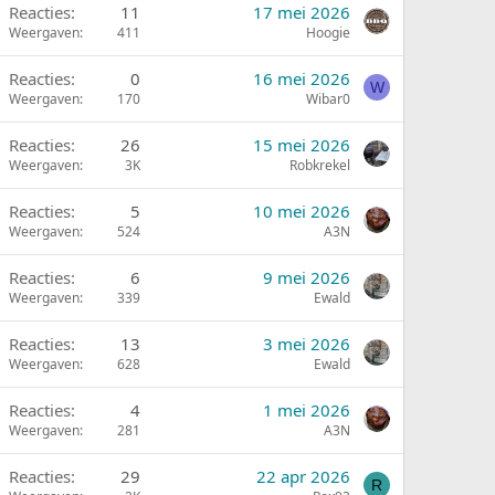
Reacties
11
17 mei 2026
Weergaven
411
Hoogie
Reacties
0
16 mei 2026
W
Weergaven
170
Wibar0
Reacties
26
15 mei 2026
Weergaven
3K
Robkrekel
Reacties
5
10 mei 2026
Weergaven
524
A3N
Reacties
6
9 mei 2026
Weergaven
339
Ewald
Reacties
13
3 mei 2026
Weergaven
628
Ewald
Reacties
4
1 mei 2026
Weergaven
281
A3N
Reacties
29
22 apr 2026
R