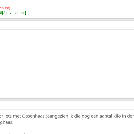
count]
8[/stevencount]
or iets met Ossenhaas (aangezien ik die nog een aantal kilo in de
nghaas.