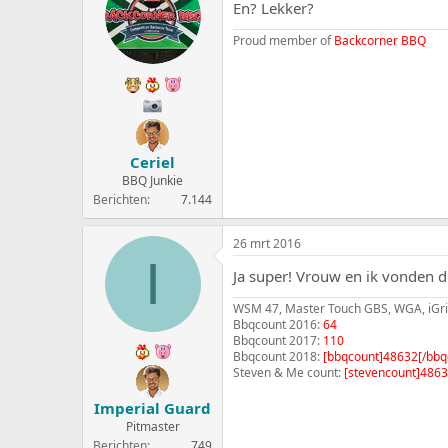
En? Lekker?
e
a
r
t
Proud member of
Backcorner BBQ
p
u
s
m
t
a
r
t
e
Ceriel
r
BBQ Junkie
Berichten
7.144
26 mrt 2016
I
Ja super! Vrouw en ik vonden d
WSM 47, Master Touch GBS, WGA, iGril
Bbqcount 2016:
64
Bbqcount 2017:
110
Bbqcount 2018:
[bbqcount]48632[/bbq
Steven & Me count:
[stevencount]4863
Imperial Guard
Pitmaster
Berichten
749