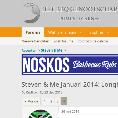
Forums
Wat is er nieuw
Trophies
Nieuwe berichten
Zoek forums
Colorozo Calculator
Recepten
Steven & Me
Steven & Me Januari 2014: Long
O
S
RedFox
23 dec 2013
n
t
Vorige
1
2
3
4
d
a
e
r
r
t
26 mrt 2016
w
d