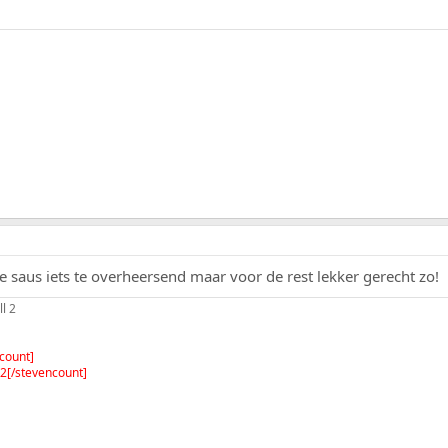
e saus iets te overheersend maar voor de rest lekker gerecht zo!
l 2
count]
2[/stevencount]