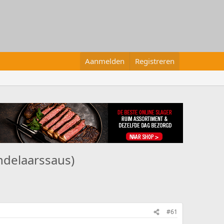
Aanmelden
Registreren
ndelaarssaus)
#61