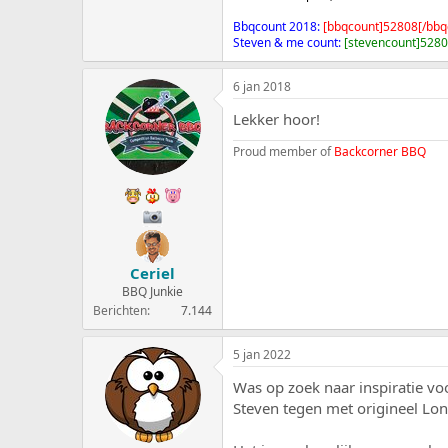
Bbqcount 2018:
[bbqcount]52808[/bbq
Steven & me count:
[stevencount]5280
6 jan 2018
Lekker hoor!
Proud member of
Backcorner BBQ
Ceriel
BBQ Junkie
Berichten
7.144
5 jan 2022
Was op zoek naar inspiratie vo
Steven tegen met origineel Lo