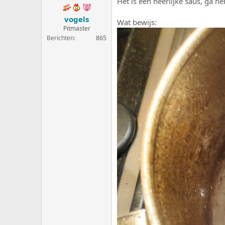
Het is een heerlijke saus, ga 
vogels
Wat bewijs:
Pitmaster
Berichten
865