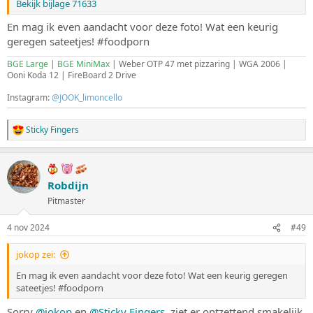
Bekijk bijlage 71633
En mag ik even aandacht voor deze foto! Wat een keurig
geregen sateetjes! #foodporn
BGE Large
|
BGE MiniMax
| Weber OTP 47 met pizzaring | WGA 2006 |
Ooni Koda 12 | FireBoard 2 Drive
Instagram:
@JOOK_limoncello
Sticky Fingers
W
a
a
r
d
Robdijn
e
Pitmaster
r
i
n
4 nov 2024
#49
g
e
jokop zei:
n
:
En mag ik even aandacht voor deze foto! Wat een keurig geregen
sateetjes! #foodporn
Sorry
@jokop
en
@Sticky Fingers
, ziet er ontzettend smakelijk