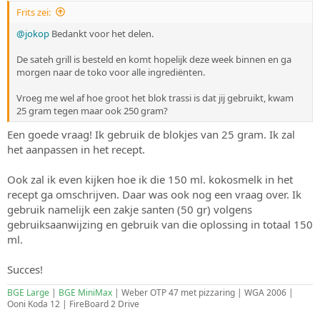
e
Frits zei:
n
:
@jokop
Bedankt voor het delen.
De sateh grill is besteld en komt hopelijk deze week binnen en ga
morgen naar de toko voor alle ingrediënten.
Vroeg me wel af hoe groot het blok trassi is dat jij gebruikt, kwam
25 gram tegen maar ook 250 gram?
Een goede vraag! Ik gebruik de blokjes van 25 gram. Ik zal
het aanpassen in het recept.
Ook zal ik even kijken hoe ik die 150 ml. kokosmelk in het
recept ga omschrijven. Daar was ook nog een vraag over. Ik
gebruik namelijk een zakje santen (50 gr) volgens
gebruiksaanwijzing en gebruik van die oplossing in totaal 150
ml.
Succes!
BGE Large
|
BGE MiniMax
| Weber OTP 47 met pizzaring | WGA 2006 |
Ooni Koda 12 | FireBoard 2 Drive