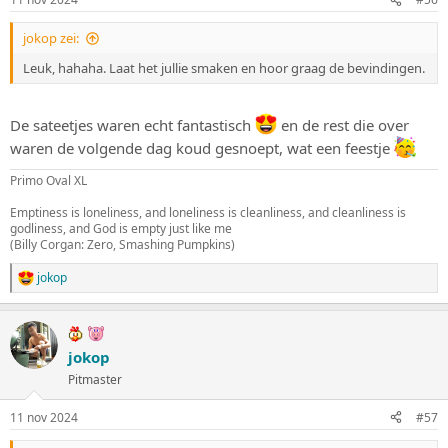
jokop zei:
Leuk, hahaha. Laat het jullie smaken en hoor graag de bevindingen.
De sateetjes waren echt fantastisch
en de rest die over
waren de volgende dag koud gesnoept, wat een feestje
Primo Oval XL
Emptiness is loneliness, and loneliness is cleanliness, and cleanliness is
godliness, and God is empty just like me
(Billy Corgan: Zero, Smashing Pumpkins)
jokop
W
a
a
r
d
jokop
e
Pitmaster
r
i
n
11 nov 2024
#57
g
e