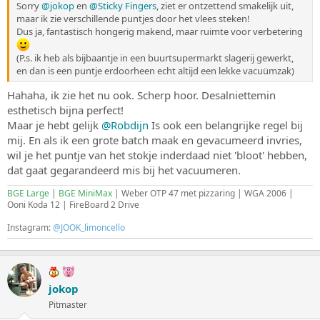
Sorry
@jokop
en
@Sticky Fingers
, ziet er ontzettend smakelijk uit,
maar ik zie verschillende puntjes door het vlees steken!
Dus ja, fantastisch hongerig makend, maar ruimte voor verbetering
(P.s. ik heb als bijbaantje in een buurtsupermarkt slagerij gewerkt,
en dan is een puntje erdoorheen echt altijd een lekke vacuümzak)
Hahaha, ik zie het nu ook. Scherp hoor. Desalniettemin
esthetisch bijna perfect!
Maar je hebt gelijk
@Robdijn
Is ook een belangrijke regel bij
mij. En als ik een grote batch maak en gevacumeerd invries,
wil je het puntje van het stokje inderdaad niet 'bloot' hebben,
dat gaat gegarandeerd mis bij het vacuumeren.
BGE Large
|
BGE MiniMax
| Weber OTP 47 met pizzaring | WGA 2006 |
Ooni Koda 12 | FireBoard 2 Drive
Instagram:
@JOOK_limoncello
jokop
Pitmaster