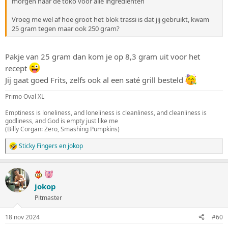
morgen naar de toko voor alle ingrediënten
Vroeg me wel af hoe groot het blok trassi is dat jij gebruikt, kwam
25 gram tegen maar ook 250 gram?
Pakje van 25 gram dan kom je op 8,3 gram uit voor het
recept
Jij gaat goed Frits, zelfs ook al een saté grill besteld
Primo Oval XL
Emptiness is loneliness, and loneliness is cleanliness, and cleanliness is
godliness, and God is empty just like me
(Billy Corgan: Zero, Smashing Pumpkins)
Sticky Fingers
en
jokop
W
a
a
r
d
jokop
e
Pitmaster
r
i
n
18 nov 2024
#60
g