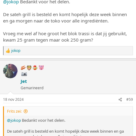
@jokop
Bedankt voor het delen.
:
De sateh grill is besteld en komt hopelijk deze week binnen
en ga morgen naar de toko voor alle ingrediënten.
Vroeg me wel af hoe groot het blok trassi is dat jij gebruikt,
kwam 25 gram tegen maar ook 250 gram?
jokop
W
a
a
r
d
e
Jet
r
i
Gemarineerd
n
g
18 nov 2024
#59
e
n
:
Frits zei:
@jokop
Bedankt voor het delen.
De sateh grill is besteld en komt hopelijk deze week binnen en ga