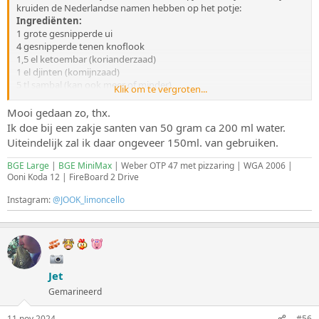
kruiden de Nederlandse namen hebben op het potje:
Ingrediënten:
1 grote gesnipperde ui
4 gesnipperde tenen knoflook
1,5 el ketoembar (korianderzaad)
1 el djinten (komijnzaad)
5 tl sambal (kan ook meer of minder)
Klik om te vergroten...
3 tl gula djawa (palmsuiker)
1,5 tl koenjit (kurkuma)
Mooi gedaan zo, thx.
1 tl laos
Ik doe bij een zakje santen van 50 gram ca 200 ml water.
1 tl tamarinde
Uiteindelijk zal ik daar ongeveer 150ml. van gebruiken.
5 el ketjap manis (die stroperige van ABC)
150 ml kokosmelk (ik gebruik een blok santen)
BGE Large
|
BGE MiniMax
| Weber OTP 47 met pizzaring | WGA 2006 |
1/3 pakje trassi
Ooni Koda 12 | FireBoard 2 Drive
En
@jokop
, ik als santen amateur, hoeveel santen gebruik jij met
Instagram:
@JOOK_limoncello
hoeveel water aangelengd?
Jet
Gemarineerd
11 nov 2024
#56