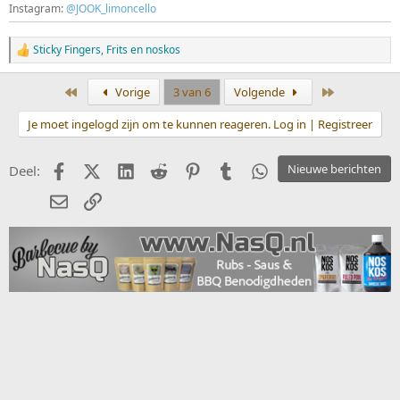
Instagram:
@JOOK_limoncello
Sticky Fingers
,
Frits
en
noskos
W
a
a
Eerste
Laatste
Vorige
3 van 6
Volgende
r
d
Je moet ingelogd zijn om te kunnen reageren. Log in | Registreer
e
r
i
Facebook
X (Twitter)
LinkedIn
Reddit
Pinterest
Tumblr
WhatsApp
Nieuwe berichten
Deel:
n
g
E-mail
koppeling
e
n
: