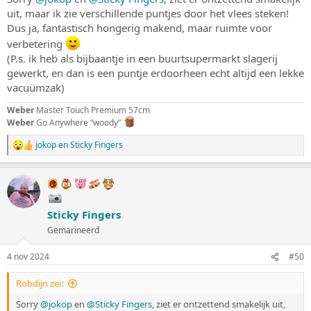
uit, maar ik zie verschillende puntjes door het vlees steken!
Dus ja, fantastisch hongerig makend, maar ruimte voor
verbetering
(P.s. ik heb als bijbaantje in een buurtsupermarkt slagerij
gewerkt, en dan is een puntje erdoorheen echt altijd een lekke
vacuümzak)
Weber
Master Touch Premium 57cm
Weber
Go Anywhere “woody”
jokop
en
Sticky Fingers
W
a
a
r
d
e
Sticky Fingers
r
i
Gemarineerd
n
g
4 nov 2024
#50
e
n
:
Robdijn zei:
Sorry
@jokop
en
@Sticky Fingers
, ziet er ontzettend smakelijk uit,