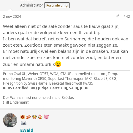
i
Administrator
Forumleiding
n
g
2 nov 2024
#42
e
n
Weet alleen niet of de saté zonder saus te flauw gaat zijn,
:
anders gaat er de volgende keer een tl. zout bij.
Ik ben wat dat betreft net een Surinamer, die houden ook van
zout eten. Zoutloos eten smaakt gewoon niet zeggen ze.
Er moet natuurlijk wel een balans zijn in de smaken. zout kan
niet zonder zoet en zoet kan niet zonder zout, en bitter en
zuur en umami natuurlijk
Primo Oval XL, Weber OT57, WGA, STAUB enamelled cast iron , Temp.
monitoring Maverick XR50, Superfast Thermapen MK4 Blaze LE, CSG,
Fire Ignition by SwissFlame, Beeketal fleischwolf fw735
KCBS Certified BBQ Judge. Certs: CBJ, S-CBJ, JCUP
Der Wahnsinn ist nur eine schmale Brücke.
(Till Lindemann)
Ewald