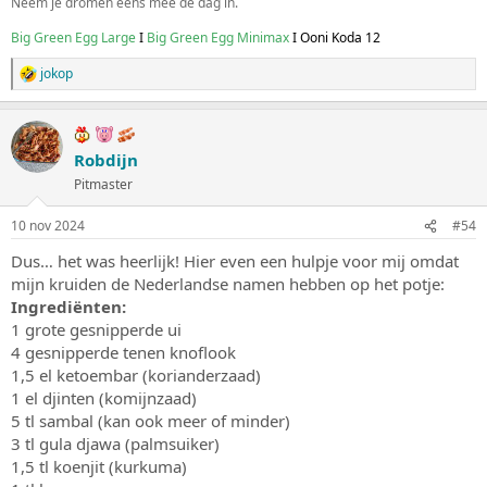
Neem je dromen eens mee de dag in.
Big Green Egg Large
I
Big Green Egg Minimax
I Ooni Koda 12
jokop
W
a
a
r
d
Robdijn
e
Pitmaster
r
i
n
10 nov 2024
#54
g
e
Dus… het was heerlijk! Hier even een hulpje voor mij omdat
n
mijn kruiden de Nederlandse namen hebben op het potje:
:
Ingrediënten:
1 grote gesnipperde ui
4 gesnipperde tenen knoflook
1,5 el ketoembar (korianderzaad)
1 el djinten (komijnzaad)
5 tl sambal (kan ook meer of minder)
3 tl gula djawa (palmsuiker)
1,5 tl koenjit (kurkuma)