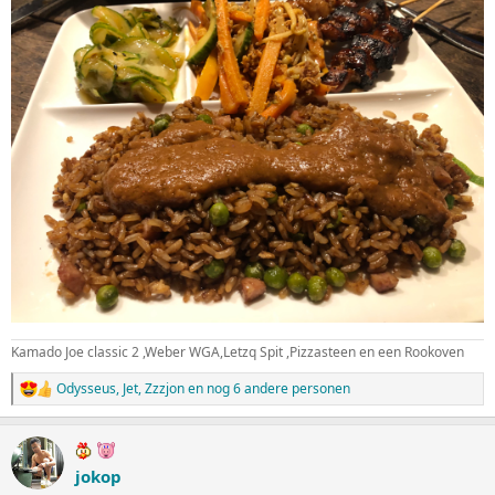
Kamado Joe classic 2 ,Weber WGA,Letzq Spit ,Pizzasteen en een Rookoven
Odysseus
,
Jet
,
Zzzjon
en nog 6 andere personen
W
a
a
r
d
jokop
e