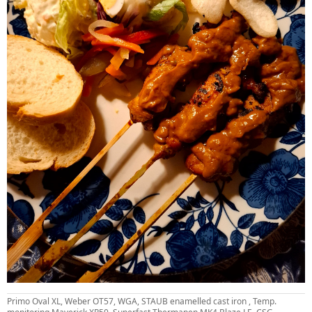
Primo Oval XL, Weber OT57, WGA, STAUB enamelled cast iron , Temp.