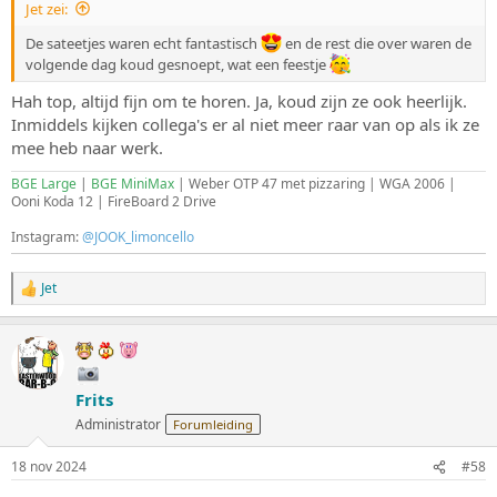
Jet zei:
n
:
De sateetjes waren echt fantastisch
en de rest die over waren de
volgende dag koud gesnoept, wat een feestje
Hah top, altijd fijn om te horen. Ja, koud zijn ze ook heerlijk.
Inmiddels kijken collega's er al niet meer raar van op als ik ze
mee heb naar werk.
BGE Large
|
BGE MiniMax
| Weber OTP 47 met pizzaring | WGA 2006 |
Ooni Koda 12 | FireBoard 2 Drive
Instagram:
@JOOK_limoncello
Jet
W
a
a
r
d
e
Frits
r
i
Administrator
Forumleiding
n
g
18 nov 2024
#58
e
n