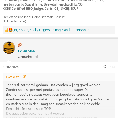
monitoring Maverick XR50, Superfast Thermapen MK4 Blaze LE, CSG,
Fire Ignition by SwissFlame, Beeketal fleischwolf fw735
KCBS Certified BBQ Judge. Certs: CBJ, S-CBJ, JCUP
Der Wahnsinn ist nur eine schmale Brücke.
(Till Lindemann)
Jet
,
Zzzjon
,
Sticky Fingers
en nog 3 andere personen
W
a
a
r
d
Edwin84
e
Gemarineerd
r
i
n
3 nov 2024
#44
g
e
Ewald zei:
n
:
Toch 1 tl. zout erbij gedaan. Dat vonden wij erg goed werken.
Zonder saus super met pindasaus super de super. De
(homemade)pindasaus wordt een begeleider zonder te
overheersen precies wat ik uit mij jeugd en later ook bij oa Menuet
en Raden Mas in den Haag aan smaakervaring ook beleefde.
Een echte Indische saté. TOP.
Die gaat zeker vaker gemaakt worden.
Nu heb ik 2 top recepten voor sate Indisch/indonesisch en