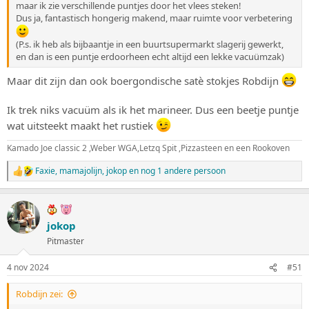
maar ik zie verschillende puntjes door het vlees steken!
Dus ja, fantastisch hongerig makend, maar ruimte voor verbetering
(P.s. ik heb als bijbaantje in een buurtsupermarkt slagerij gewerkt,
en dan is een puntje erdoorheen echt altijd een lekke vacuümzak)
Maar dit zijn dan ook boergondische satè stokjes Robdijn
Ik trek niks vacuüm als ik het marineer. Dus een beetje puntje
wat uitsteekt maakt het rustiek
Kamado Joe classic 2 ,Weber WGA,Letzq Spit ,Pizzasteen en een Rookoven
Faxie
,
mamajolijn
,
jokop
en nog 1 andere persoon
W
a
a
r
d
jokop
e
Pitmaster
r
i
n
4 nov 2024
#51
g
e
Robdijn zei:
n
: