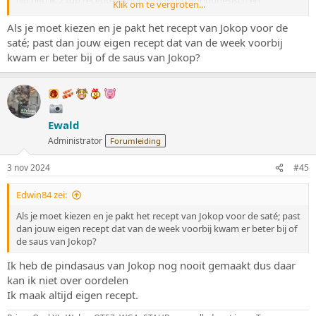
Klik om te vergroten...
Koreaans.
Wij wilden ons vookedigfocussen op de sate, vandaar de cafetaria
Als je moet kiezen en je pakt het recept van Jokop voor de
look van het bord.
saté; past dan jouw eigen recept dat van de week voorbij
kwam er beter bij of de saus van Jokop?
Bekijk bijlage 71624
Bekijk bijlage 71620
Bekijk bijlage 71622
Bekijk
bijlage 71623
Ewald
Administrator
Forumleiding
3 nov 2024
#45
Edwin84 zei:
Als je moet kiezen en je pakt het recept van Jokop voor de saté; past
dan jouw eigen recept dat van de week voorbij kwam er beter bij of
de saus van Jokop?
Ik heb de pindasaus van Jokop nog nooit gemaakt dus daar
kan ik niet over oordelen
Ik maak altijd eigen recept.