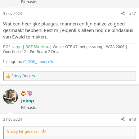
Pitmaster
r
i
n
3 nov 2024
#47
g
e
Wat een heerlijke plaatjes, mannen en fijn dat ze zo goed
n
gesmaakt hebben! Rest mij eigenlijk alleen nog de pindasaus
:
van Ewald te maken...
BGE Large
|
BGE MiniMax
| Weber OTP 47 met pizzaring | WGA 2006 |
Ooni Koda 12 | FireBoard 2 Drive
Instagram:
@JOOK_limoncello
Sticky Fingers
W
a
a
r
d
jokop
e
Pitmaster
r
i
n
3 nov 2024
#48
g
e
Sticky Fingers zei:
n
: