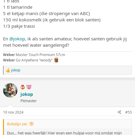
1 tl laos
1 tl tamarinde
5 el ketjap manis (die stroperige van ABC)
150 ml kokosmelk (ik gebruik een blok santen)
1/3 pakje trassi
En
@jokop
, ik als santen amateur, hoeveel santen gebruik jij
met hoeveel water aangelengd?
Weber
Master Touch Premium 57cm
Weber
Go Anywhere “woody”
jokop
W
a
a
r
d
jokop
e
Pitmaster
r
i
n
10 nov 2024
#55
g
e
Robdijn zei:
n
:
Dus… het was heerlijk! Hier even een hulpje voor mij omdat mijn