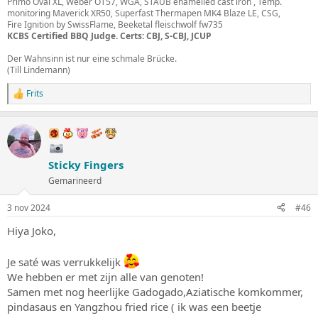
Primo Oval XL, Weber OT57, WGA, STAUB enamelled cast iron , Temp.
monitoring Maverick XR50, Superfast Thermapen MK4 Blaze LE, CSG,
Fire Ignition by SwissFlame, Beeketal fleischwolf fw735
KCBS Certified BBQ Judge. Certs: CBJ, S-CBJ, JCUP
Der Wahnsinn ist nur eine schmale Brücke.
(Till Lindemann)
Frits
W
a
a
r
d
e
Sticky Fingers
r
i
Gemarineerd
n
g
3 nov 2024
#46
e
n
Hiya Joko,
:
Je saté was verrukkelijk
We hebben er met zijn alle van genoten!
Samen met nog heerlijke Gadogado,Aziatische komkommer,
pindasaus en Yangzhou fried rice ( ik was een beetje