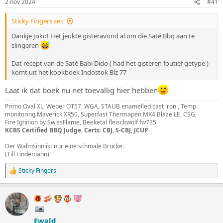
2 nov 2024
#41
s
m
t
Sticky Fingers zei:
a
r
Dankje Joko! Het jeukte gisteravond al om die Saté Bbq aan te
t
slingeren
e
r
Dat recept van de Saté Babi Dido ( had het gisteren foutief getype )
komt uit het kookboek Indostok Blz 77
Laat ik dat boek nu net toevallig hier hebben
Primo Oval XL, Weber OT57, WGA, STAUB enamelled cast iron , Temp.
monitoring Maverick XR50, Superfast Thermapen MK4 Blaze LE, CSG,
Fire Ignition by SwissFlame, Beeketal fleischwolf fw735
KCBS Certified BBQ Judge. Certs: CBJ, S-CBJ, JCUP
Der Wahnsinn ist nur eine schmale Brücke.
(Till Lindemann)
Sticky Fingers
W
a
a
r
d
e
Ewald
r