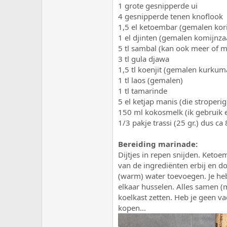
1 grote gesnipperde ui
4 gesnipperde tenen knoflook
1,5 el ketoembar (gemalen kor
1 el djinten (gemalen komijnza
5 tl sambal (kan ook meer of m
3 tl gula djawa
1,5 tl koenjit (gemalen kurkum
1 tl laos (gemalen)
1 tl tamarinde
5 el ketjap manis (die stroperi
150 ml kokosmelk (ik gebruik e
1/3 pakje trassi (25 gr.) dus ca 
Bereiding marinade:
Dijtjes in repen snijden. Ketoe
van de ingrediënten erbij en d
(warm) water toevoegen. Je heb
elkaar husselen. Alles samen (
koelkast zetten. Heb je geen 
kopen...