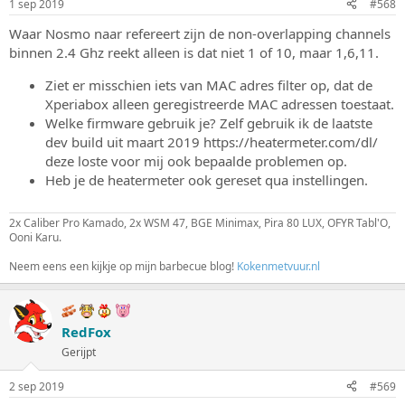
1 sep 2019
#568
Waar Nosmo naar refereert zijn de non-overlapping channels
binnen 2.4 Ghz reekt alleen is dat niet 1 of 10, maar 1,6,11.
Ziet er misschien iets van MAC adres filter op, dat de
Xperiabox alleen geregistreerde MAC adressen toestaat.
Welke firmware gebruik je? Zelf gebruik ik de laatste
dev build uit maart 2019 https://heatermeter.com/dl/
deze loste voor mij ook bepaalde problemen op.
Heb je de heatermeter ook gereset qua instellingen.
2x Caliber Pro Kamado, 2x WSM 47, BGE Minimax, Pira 80 LUX, OFYR Tabl'O,
Ooni Karu.
Neem eens een kijkje op mijn barbecue blog!
Kokenmetvuur.nl
RedFox
Gerijpt
2 sep 2019
#569