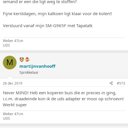
iemand er een die ligt weg te stoffen?
Fijne kerstdagen, mijn kalkoen ligt klaar voor de kolen!!
Verstuurd vanaf mijn SM-G965F met Tapatalk
Weber 47cm
UDS
M
martijnvanhooff
Sprokkelaar
26 dec 2019
#573
Never MIND! Heb een koperen buis die er precies in ging,
i.c.m. draadeinde kon ik de uds adapter er mooi op schroevn!
Werkt super
Weber 47cm
UDS