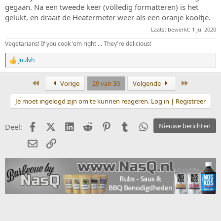
gegaan. Na een tweede keer (volledig formatteren) is het
gelukt, en draait de Heatermeter weer als een oranje kooltje.
Laatst bewerkt:
1 jul 2020
Vegetarians! If you cook 'em right ... They're delicious!
Juulvh
W
a
a
Eerste
Laatste
Vorige
29 van 30
Volgende
r
d
Je moet ingelogd zijn om te kunnen reageren. Log in | Registreer
e
r
i
Facebook
X (Twitter)
LinkedIn
Reddit
Pinterest
Tumblr
WhatsApp
Nieuwe berichten
Deel:
n
g
E-mail
koppeling
e
n
: