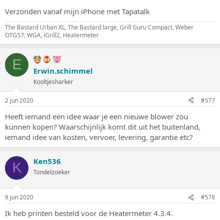
Verzonden vanaf mijn iPhone met Tapatalk
The Bastard Urban XL, The Bastard large, Grill Guru Compact, Weber
OTG57, WGA, iGrill2, Heatermeter
E
Erwin.schimmel
Kooltjesharker
2 jun 2020
#577
Heeft iemand een idee waar je een nieuwe blower zou
kunnen kopen? Waarschijnlijk komt dit uit het buitenland,
iemand idee van kosten, vervoer, levering, garantie etc?
Ken536
K
Tondelzoeker
9 jun 2020
#578
Ik heb printen besteld voor de Heatermeter 4.3.4.