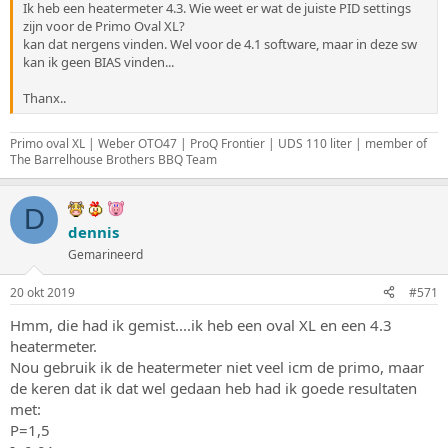
Ik heb een heatermeter 4.3. Wie weet er wat de juiste PID settings
zijn voor de Primo Oval XL?
kan dat nergens vinden. Wel voor de 4.1 software, maar in deze sw
kan ik geen BIAS vinden...
Thanx..
Primo oval XL | Weber OTO47 | ProQ Frontier | UDS 110 liter | member of
The Barrelhouse Brothers BBQ Team
D
dennis
Gemarineerd
20 okt 2019
#571
Hmm, die had ik gemist....ik heb een oval XL en een 4.3
heatermeter.
Nou gebruik ik de heatermeter niet veel icm de primo, maar
de keren dat ik dat wel gedaan heb had ik goede resultaten
met:
P=1,5