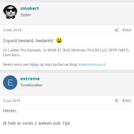
smokert
Stoker
3 mei 2019
#564
Zojuist besteld, bedankt!
2x Caliber Pro Kamado, 2x WSM 47, BGE Minimax, Pira 80 LUX, OFYR Tabl'O,
Ooni Karu.
Neem eens een kijkje op mijn barbecue blog!
Kokenmetvuur.nl
extreme
E
Tondelzoeker
5 jun 2019
#565
Heren,
Ik heb er sinds 2 weken ook 1tje.