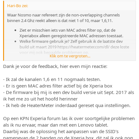
Hari-Bo zei:
Waar Nosmo naar refereert zijn de non-overlapping channels
binnen 2.4 Ghz reekt alleen is dat niet 1 of 10, maar 1,6,11.
Ziet er misschien iets van MAC adres filter op, dat de
Xperiabox alleen geregistreerde MAC adressen toestaat.
Welke firmware gebruik je? Zelf gebruik ik de laatste dev
build uit maart 2019 https://heatermeter.com/dl/ deze loste
voor mij ook bepaalde problemen op.
Klik om te vergroten...
Heb je de heatermeter ook gereset qua instellingen.
Dank je voor de feedback, hier even mijn reactie:
- Ik zal de kanalen 1,6 en 11 nogmaals testen.
- Er is geen MAC adres filter actief bij de Xperia box
- De firmware bij mij is een dev build versie uit Sept. 2017 als
ik het me zo uit het hoofd herinner
- Ik heb de HeaterMeter inderdaad gereset qua instellingen.
Op een KPN Experia forum las ik over soortgelijke problemen
als ik nu ervaar, maar dan met een Lenovo tablet.
Daarbij was de oplossing het aanpassen van de SSID's
namenevan de 2 banden op de Xperia box, dit zal ik ook nog