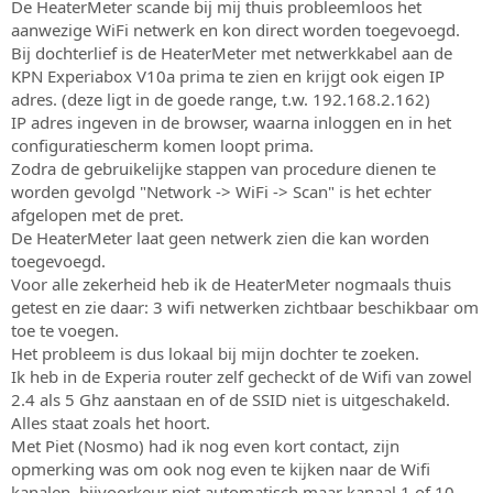
De HeaterMeter scande bij mij thuis probleemloos het
aanwezige WiFi netwerk en kon direct worden toegevoegd.
Bij dochterlief is de HeaterMeter met netwerkkabel aan de
KPN Experiabox V10a prima te zien en krijgt ook eigen IP
adres. (deze ligt in de goede range, t.w. 192.168.2.162)
IP adres ingeven in de browser, waarna inloggen en in het
configuratiescherm komen loopt prima.
Zodra de gebruikelijke stappen van procedure dienen te
worden gevolgd "Network -> WiFi -> Scan" is het echter
afgelopen met de pret.
De HeaterMeter laat geen netwerk zien die kan worden
toegevoegd.
Voor alle zekerheid heb ik de HeaterMeter nogmaals thuis
getest en zie daar: 3 wifi netwerken zichtbaar beschikbaar om
toe te voegen.
Het probleem is dus lokaal bij mijn dochter te zoeken.
Ik heb in de Experia router zelf gecheckt of de Wifi van zowel
2.4 als 5 Ghz aanstaan en of de SSID niet is uitgeschakeld.
Alles staat zoals het hoort.
Met Piet (Nosmo) had ik nog even kort contact, zijn
opmerking was om ook nog even te kijken naar de Wifi
kanalen, bijvoorkeur niet automatisch maar kanaal 1 of 10