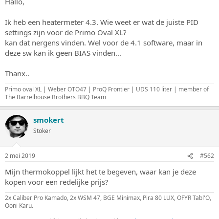
Hallo,
s
m
t
Ik heb een heatermeter 4.3. Wie weet er wat de juiste PID
a
settings zijn voor de Primo Oval XL?
r
t
kan dat nergens vinden. Wel voor de 4.1 software, maar in
e
deze sw kan ik geen BIAS vinden...
r
Thanx..
Primo oval XL | Weber OTO47 | ProQ Frontier | UDS 110 liter | member of
The Barrelhouse Brothers BBQ Team
smokert
Stoker
2 mei 2019
#562
Mijn thermokoppel lijkt het te begeven, waar kan je deze
kopen voor een redelijke prijs?
2x Caliber Pro Kamado, 2x WSM 47, BGE Minimax, Pira 80 LUX, OFYR Tabl'O,
Ooni Karu.