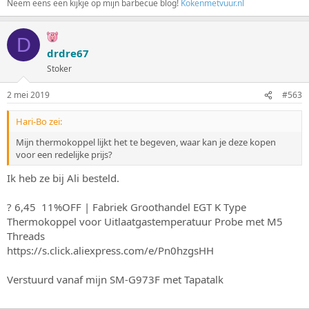
Neem eens een kijkje op mijn barbecue blog!
Kokenmetvuur.nl
D
drdre67
Stoker
2 mei 2019
#563
Hari-Bo zei:
Mijn thermokoppel lijkt het te begeven, waar kan je deze kopen
voor een redelijke prijs?
Ik heb ze bij Ali besteld.
? 6,45 11%OFF | Fabriek Groothandel EGT K Type
Thermokoppel voor Uitlaatgastemperatuur Probe met M5
Threads
https://s.click.aliexpress.com/e/Pn0hzgsHH
Verstuurd vanaf mijn SM-G973F met Tapatalk