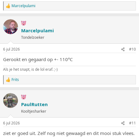
Marcelpulami
W
a
a
r
d
Marcelpulami
e
Tondelzoeker
r
i
n
6 jul 2026
#10
g
e
Gerookt en gegaard op +- 110°C
n
:
Als je het snapt, is de lol eraf. ;-)
Frits
W
a
a
r
d
PaulRutten
e
Kooltjesharker
r
i
n
6 jul 2026
#11
g
e
ziet er goed uit. Zelf nog niet gewaagd en dit mooi stuk vlees.
n