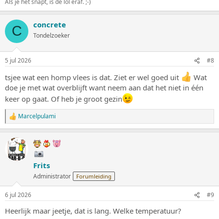
Als je het snapt, is de lol eraf. ;-)
concrete
C
Tondelzoeker
5 jul 2026
#8
tsjee wat een homp vlees is dat. Ziet er wel goed uit
Wat
doe je met wat overblijft want neem aan dat het niet in één
keer op gaat. Of heb je groot gezin
Marcelpulami
W
a
a
r
d
e
Frits
r
i
Administrator
Forumleiding
n
g
6 jul 2026
#9
e
n
Heerlijk maar jeetje, dat is lang. Welke temperatuur?
: