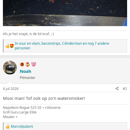
Als je het snapt, is de lol eraf. ;-)
In vuur en vlam
,
baconstrips
,
Cilinderman
en nog 7 andere
W
personen
a
a
r
d
Noah
e
r
Pitmaster
i
n
4 jul 2026
#2
g
e
Mooi man! Tof ook op zo’n watersmoker!
n
:
Napoleon Rogue 525 SE + rotisserie
Grill Guru Large Elite
Meater +
Marcelpulami
W