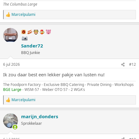
:
The Columbus Large
Marcelpulami
W
a
a
r
d
e
Sander72
r
i
BBQ Junkie
n
g
6 jul 2026
#12
e
n
Ik zou daar best een lekker pakje van lusten nu!
:
The Foodporn Factory - Exclusive BBQ Catering - Private Dining - Workshops
BGE Large
- WSM-57 - Weber OTO 57 - 2 WGA's
Marcelpulami
W
a
a
marijn_donders
r
d
Sprokkelaar
e
r
i