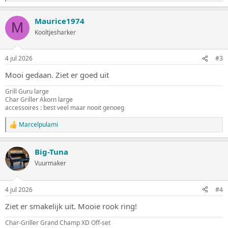
a
a
Maurice1974
r
M
d
Kooltjesharker
e
r
i
4 jul 2026
#3
n
g
Mooi gedaan. Ziet er goed uit
e
n
Grill Guru large
:
Char Griller Akorn large
accessoires : best veel maar nooit genoeg
Marcelpulami
W
a
a
Big-Tuna
r
d
Vuurmaker
e
r
i
4 jul 2026
#4
n
g
Ziet er smakelijk uit. Mooie rook ring!
e
n
Char-Griller Grand Champ XD Off-set
: