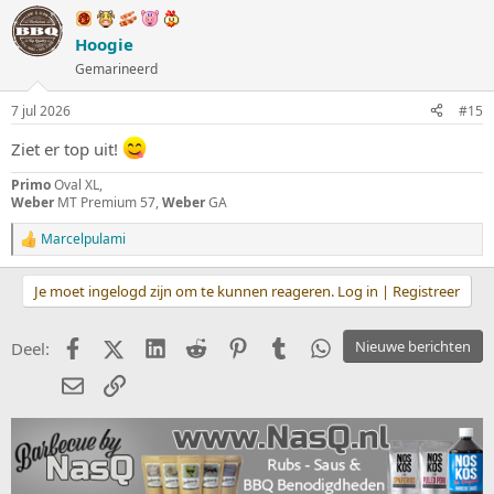
Hoogie
Gemarineerd
7 jul 2026
#15
Ziet er top uit!
Primo
Oval XL,
Weber
MT Premium 57,
Weber
GA
Marcelpulami
W
a
a
Je moet ingelogd zijn om te kunnen reageren. Log in | Registreer
r
d
e
Facebook
X (Twitter)
LinkedIn
Reddit
Pinterest
Tumblr
WhatsApp
Nieuwe berichten
Deel:
r
i
E-mail
koppeling
n
g
e
n
: