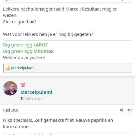
e
n
Lekkere nachtdienst gedraaid Marcel! Resultaat mag er
:
wezen.
Ziet er goed uit!
Wat voor lekkers heb je er nog bij gegeten?
Big green egg
LARGE
Big green egg
Minimax
Weber go anywhere
Marcelpulami
W
a
a
r
d
Marcelpulami
e
Tondelzoeker
r
i
n
5 jul 2026
#7
g
e
Niks speciaals. Zelf gemaakte friet. Rauwe paprika en
n
komkommer.
: