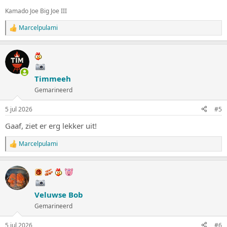
Kamado Joe Big Joe III
Marcelpulami
W
a
a
r
d
e
Timmeeh
r
i
Gemarineerd
n
g
5 jul 2026
#5
e
n
Gaaf, ziet er erg lekker uit!
:
Marcelpulami
W
a
a
r
d
e
Veluwse Bob
r
i
Gemarineerd
n
g
5 jul 2026
#6