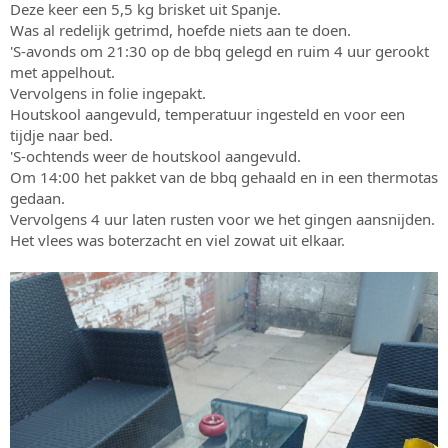
Deze keer een 5,5 kg brisket uit Spanje.
s
m
Was al redelijk getrimd, hoefde niets aan te doen.
t
a
'S-avonds om 21:30 op de bbq gelegd en ruim 4 uur gerookt
r
met appelhout.
t
Vervolgens in folie ingepakt.
e
Houtskool aangevuld, temperatuur ingesteld en voor een
r
tijdje naar bed.
'S-ochtends weer de houtskool aangevuld.
Om 14:00 het pakket van de bbq gehaald en in een thermotas
gedaan.
Vervolgens 4 uur laten rusten voor we het gingen aansnijden.
Het vlees was boterzacht en viel zowat uit elkaar.