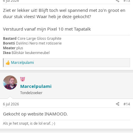
6 jul 2026
#13
n
g
Ziet er lekker uit! Blijft toch wel spannend met zo'n groot en
e
duur stuk vlees! Waar heb je deze gekocht?
n
:
Verstuurd vanaf mijn Pixel 10 met Tapatalk
Bastard
Core Large Gloss Graphite
Boretti
DaVinci Nero met rotisserie
Meater
plus
Ikea
Båtskär keukenmeubel
Marcelpulami
W
a
a
r
d
Marcelpulami
e
Tondelzoeker
r
i
n
6 jul 2026
#14
g
e
Gekocht op website INAMOOD.
n
:
Als je het snapt, is de lol eraf. ;-)