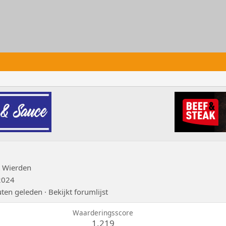
t
Wierden
2024
ten geleden
·
Bekijkt forumlijst
Waarderingsscore
1.219