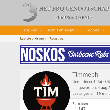
Forums
Wat is er nieuw
Trophies
Laatste bijdragen
Registreer
Timmeeh
Gemarineerd
·
36
·
Ui
Lid geworden
4 aug 
Laatst gezien
19 minu
Berichten
1.147