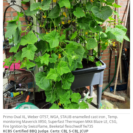
Primo Oval XL, Weber OT57, WGA, STAUB enamelled cast iron , Temp.
monitoring Maverick XR50, Superfast Thermapen MK4 Blaze LE, CSG,
Fire Ignition by SwissFlame, Beeketal fleischwolf fw735
KCBS Certified BBQ Judge. Certs: CBJ, S-CBJ, JCUP