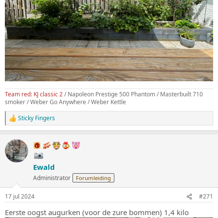
Team red: KJ classic 2
/ Napoleon Prestige 500 Phantom / Masterbuilt 710
smoker / Weber Go Anywhere / Weber Kettle
Sticky Fingers
W
a
a
r
d
e
Ewald
r
i
Administrator
Forumleiding
n
g
17 jul 2024
#271
e
n
Eerste oogst augurken (voor de zure bommen) 1,4 kilo
: