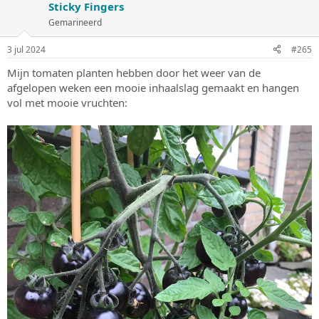
Sticky Fingers
r
i
Gemarineerd
n
g
3 jul 2024
#265
e
n
Mijn tomaten planten hebben door het weer van de
:
afgelopen weken een mooie inhaalslag gemaakt en hangen
vol met mooie vruchten: