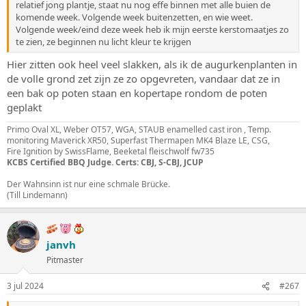
relatief jong plantje, staat nu nog effe binnen met alle buien de
komende week. Volgende week buitenzetten, en wie weet.
Volgende week/eind deze week heb ik mijn eerste kerstomaatjes zo
te zien, ze beginnen nu licht kleur te krijgen
Hier zitten ook heel veel slakken, als ik de augurkenplanten in
de volle grond zet zijn ze zo opgevreten, vandaar dat ze in
een bak op poten staan en kopertape rondom de poten
geplakt
Primo Oval XL, Weber OT57, WGA, STAUB enamelled cast iron , Temp.
monitoring Maverick XR50, Superfast Thermapen MK4 Blaze LE, CSG,
Fire Ignition by SwissFlame, Beeketal fleischwolf fw735
KCBS Certified BBQ Judge. Certs: CBJ, S-CBJ, JCUP
Der Wahnsinn ist nur eine schmale Brücke.
(Till Lindemann)
janvh
Pitmaster
3 jul 2024
#267