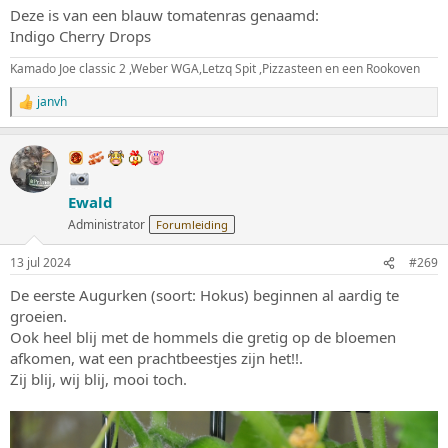
Deze is van een blauw tomatenras genaamd:
Indigo Cherry Drops
Kamado Joe classic 2 ,Weber WGA,Letzq Spit ,Pizzasteen en een Rookoven
janvh
W
a
a
r
d
e
Ewald
r
i
Administrator
Forumleiding
n
g
13 jul 2024
#269
e
n
De eerste Augurken (soort: Hokus) beginnen al aardig te
:
groeien.
Ook heel blij met de hommels die gretig op de bloemen
afkomen, wat een prachtbeestjes zijn het!!.
Zij blij, wij blij, mooi toch.