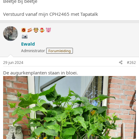
Beetje bij beetje
s
m
t
Verstuurd vanaf mijn CPH2465 met Tapatalk
a
r
t
e
r
Ewald
Administrator
Forumleiding
29 jun 2024
#262
De augurkenplanten staan in bloei.