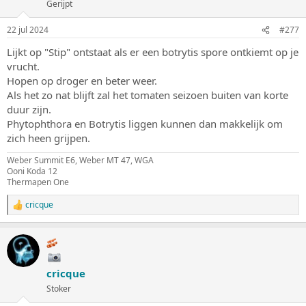
Gerijpt
22 jul 2024
#277
Lijkt op "Stip" ontstaat als er een botrytis spore ontkiemt op je
vrucht.
Hopen op droger en beter weer.
Als het zo nat blijft zal het tomaten seizoen buiten van korte
duur zijn.
Phytophthora en Botrytis liggen kunnen dan makkelijk om
zich heen grijpen.
Weber Summit E6, Weber MT 47, WGA
Ooni Koda 12
Thermapen One
cricque
W
a
a
r
d
e
cricque
r
i
Stoker
n