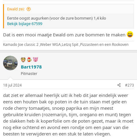
n
:
Ewald zei:
Eerste oogst augurken (voor de zure bommen) 1,4 kilo
Bekijk bijlage 67599
Dat is een mooi maatje Ewald om zure bommen te maken
Kamado Joe classic 2 ,Weber WGA,Letzq Spit ,Pizzasteen en een Rookoven
Bart1978
Pitmaster
18 jul 2024
#273
dat ziet er allemaal heerlijk uit! ik heb dit jaar eindelijk weer
eens een houten bak op poten in de tuin staan met gele en
rode cherry tomaatjes, snoep paprika en mijn meest
gebruikte kruiden (rozemarijn, tijm, oregano en munt) tegen
de slakken heb ik koperfolie om de poten gezet, maar ik moet
nog elke ochtend en avond een rondje om een paar van die
beesten te verwijderen en een stuk te laten vliegen.