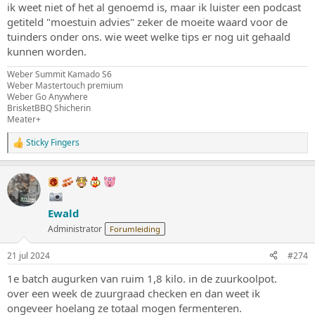
ik weet niet of het al genoemd is, maar ik luister een podcast
getiteld "moestuin advies" zeker de moeite waard voor de
tuinders onder ons. wie weet welke tips er nog uit gehaald
kunnen worden.
Weber Summit Kamado S6
Weber Mastertouch premium
Weber Go Anywhere
BrisketBBQ Shicherin
Meater+
Sticky Fingers
W
a
a
r
d
e
Ewald
r
i
Administrator
Forumleiding
n
g
21 jul 2024
#274
e
n
1e batch augurken van ruim 1,8 kilo. in de zuurkoolpot.
:
over een week de zuurgraad checken en dan weet ik
ongeveer hoelang ze totaal mogen fermenteren.