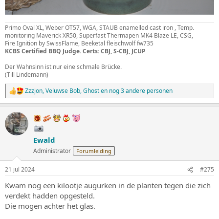
Primo Oval XL, Weber OT57, WGA, STAUB enamelled cast iron , Temp.
monitoring Maverick XR50, Superfast Thermapen MK4 Blaze LE, CSG,
Fire Ignition by SwissFlame, Beeketal fleischwolf fw735
KCBS Certified BBQ Judge. Certs: CBJ, S-CBJ, JCUP
Der Wahnsinn ist nur eine schmale Brücke.
(Till Lindemann)
Zzzjon
,
Veluwse Bob
,
Ghost
en nog 3 andere personen
W
a
a
r
d
e
Ewald
r
i
Administrator
Forumleiding
n
g
21 jul 2024
#275
e
n
Kwam nog een kilootje augurken in de planten tegen die zich
:
verdekt hadden opgesteld.
Die mogen achter het glas.