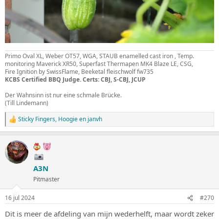
Primo Oval XL, Weber OT57, WGA, STAUB enamelled cast iron , Temp.
monitoring Maverick XR50, Superfast Thermapen MK4 Blaze LE, CSG,
Fire Ignition by SwissFlame, Beeketal fleischwolf fw735
KCBS Certified BBQ Judge. Certs: CBJ, S-CBJ, JCUP
Der Wahnsinn ist nur eine schmale Brücke.
(Till Lindemann)
Sticky Fingers
,
Hoogie
en
janvh
W
a
a
r
d
e
A3N
r
i
Pitmaster
n
g
16 jul 2024
#270
e
n
Dit is meer de afdeling van mijn wederhelft, maar wordt zeker
: