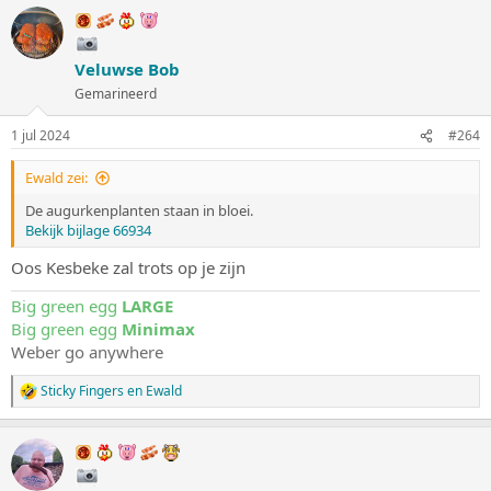
Veluwse Bob
Gemarineerd
1 jul 2024
#264
Ewald zei:
De augurkenplanten staan in bloei.
Bekijk bijlage 66934
Oos Kesbeke zal trots op je zijn
Big green egg
LARGE
Big green egg
Minimax
Weber go anywhere
Sticky Fingers
en
Ewald
W
a
a
r
d
e