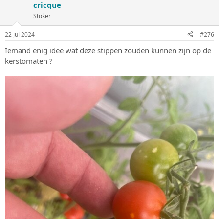
cricque
r
i
Stoker
n
g
22 jul 2024
#276
e
n
Iemand enig idee wat deze stippen zouden kunnen zijn op de
:
kerstomaten ?