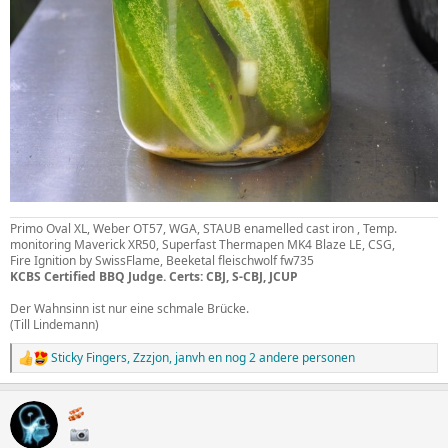
Primo Oval XL, Weber OT57, WGA, STAUB enamelled cast iron , Temp.
monitoring Maverick XR50, Superfast Thermapen MK4 Blaze LE, CSG,
Fire Ignition by SwissFlame, Beeketal fleischwolf fw735
KCBS Certified BBQ Judge. Certs: CBJ, S-CBJ, JCUP
Der Wahnsinn ist nur eine schmale Brücke.
(Till Lindemann)
Sticky Fingers
,
Zzzjon
,
janvh
en nog 2 andere personen
W
a
a
r
d
e