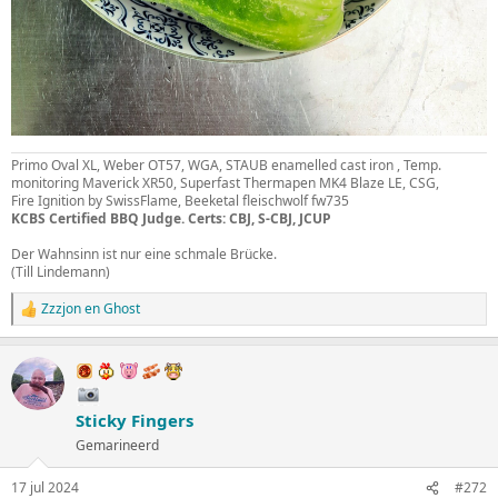
Primo Oval XL, Weber OT57, WGA, STAUB enamelled cast iron , Temp.
monitoring Maverick XR50, Superfast Thermapen MK4 Blaze LE, CSG,
Fire Ignition by SwissFlame, Beeketal fleischwolf fw735
KCBS Certified BBQ Judge. Certs: CBJ, S-CBJ, JCUP
Der Wahnsinn ist nur eine schmale Brücke.
(Till Lindemann)
Zzzjon
en
Ghost
W
a
a
r
d
e
Sticky Fingers
r
i
Gemarineerd
n
g
17 jul 2024
#272
e