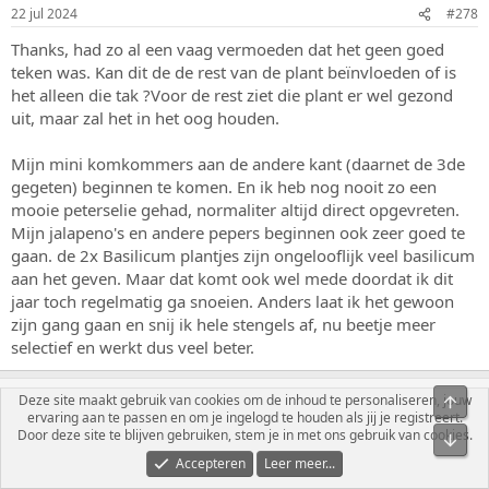
g
22 jul 2024
#278
e
n
Thanks, had zo al een vaag vermoeden dat het geen goed
:
teken was. Kan dit de de rest van de plant beïnvloeden of is
het alleen die tak ?Voor de rest ziet die plant er wel gezond
uit, maar zal het in het oog houden.
Mijn mini komkommers aan de andere kant (daarnet de 3de
gegeten) beginnen te komen. En ik heb nog nooit zo een
mooie peterselie gehad, normaliter altijd direct opgevreten.
Mijn jalapeno's en andere pepers beginnen ook zeer goed te
gaan. de 2x Basilicum plantjes zijn ongelooflijk veel basilicum
aan het geven. Maar dat komt ook wel mede doordat ik dit
jaar toch regelmatig ga snoeien. Anders laat ik het gewoon
zijn gang gaan en snij ik hele stengels af, nu beetje meer
selectief en werkt dus veel beter.
Deze site maakt gebruik van cookies om de inhoud te personaliseren, jouw
ervaring aan te passen en om je ingelogd te houden als jij je registreert.
Ghost
Door deze site te blijven gebruiken, stem je in met ons gebruik van cookies.
Gemarineerd
Accepteren
Leer meer...