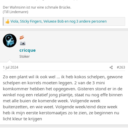
Der Wahnsinn ist nur eine schmale Brücke.
(Till Lindemann)
Viola
,
Sticky Fingers
,
Veluwse Bob
en nog 3 andere personen
W
a
a
r
d
e
cricque
r
i
Stoker
n
g
1 jul 2024
#263
e
n
Zo een plant wil ik ook wel ... ik heb kokos schelpen, gewone
:
schelpen en korrels moeten leggen. 2 van de 3 mini
komkommer hebben het opgegeven. Gisteren stond er in de
winkel nog een relatief jong plantje, staat nu nog effe binnen
met alle buien de komende week. Volgende week
buitenzetten, en wie weet. Volgende week/eind deze week
heb ik mijn eerste kerstomaatjes zo te zien, ze beginnen nu
licht kleur te krijgen