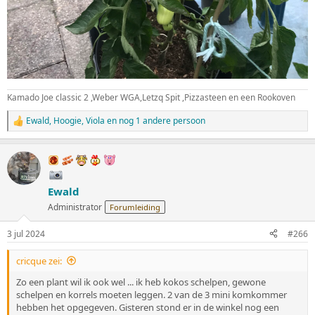
Kamado Joe classic 2 ,Weber WGA,Letzq Spit ,Pizzasteen en een Rookoven
Ewald
,
Hoogie
,
Viola
en nog 1 andere persoon
W
a
a
r
d
e
Ewald
r
i
Administrator
Forumleiding
n
g
3 jul 2024
#266
e
n
:
cricque zei:
Zo een plant wil ik ook wel ... ik heb kokos schelpen, gewone
schelpen en korrels moeten leggen. 2 van de 3 mini komkommer
hebben het opgegeven. Gisteren stond er in de winkel nog een