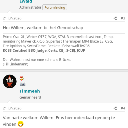
Ewald
Administrator
Forumleiding
21 jun 2026
#3
Hoi Willem, welkom bij het Genootschap
Primo Oval XL, Weber OT57, WGA, STAUB enamelled cast iron , Temp.
monitoring Maverick XR50, Superfast Thermapen MK4 Blaze LE, CSG,
Fire Ignition by SwissFlame, Beeketal fleischwolf fw735
KCBS Certified BBQ Judge. Certs: CBJ, S-CBJ, JCUP
Der Wahnsinn ist nur eine schmale Brücke.
(Till Lindemann)
Timmeeh
Gemarineerd
21 jun 2026
#4
Van harte welkom Willem. Er is hier inderdaad genoeg te
vinden