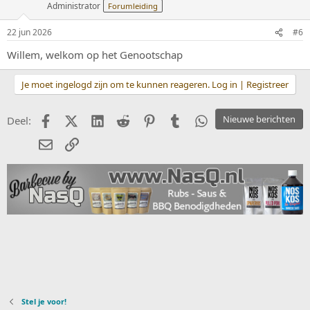
Administrator
Forumleiding
22 jun 2026
#6
Willem, welkom op het Genootschap
Je moet ingelogd zijn om te kunnen reageren. Log in | Registreer
Facebook
X (Twitter)
LinkedIn
Reddit
Pinterest
Tumblr
WhatsApp
Nieuwe berichten
Deel:
E-mail
koppeling
Stel je voor!