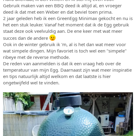
s
m
Gebruik maken van een BBQ deed ik altijd al, en vroeger
t
deed ik dat met een Weber en dat beviel toen prima.
a
2 jaar geleden heb ik een GreenEgg Minimax gekocht en nu is
r
het een stuk leuker. Vanaf het moment dat ik de Egg gebruik
t
staat deze ook veelvuldig aan. De ene keer met wat meer
e
r
succes dan de andere
Ook in de winter gebruik ik 'm, al is het dan wat meer voor
wat simpele dingen. Mijn favoriet is toch wel een "simpele"
ribeye met de reverse methode.
De reden van aanmelden is dat ik een vraag heb over de
temperatuur van mijn Egg. Daarnaast zijn wat meer inspiratie
en tips natuurlijk altijd welkom en dat laatste is hier
ongetwijfeld wel te vinden.