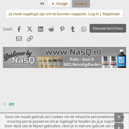
Eerste
Vorige
6 van 6
Je moet ingelogd zijn om te kunnen reageren. Log in | Registreer
Facebook
X (Twitter)
LinkedIn
Reddit
Pinterest
Tumblr
WhatsApp
Nieuwe berichten
Deel:
E-mail
koppeling
DIY
Nederlands
Deze site maakt gebruik van cookies om de inhoud te personaliseren, jouw
Bove
ervaring aan te passen en om je ingelogd te houden als jij je registreert.
Contact
Voorwaarden en regels
Privacybeleid
Help
R
Door deze site te blijven gebruiken, stem je in met ons gebruik van cookies.
Onde
S