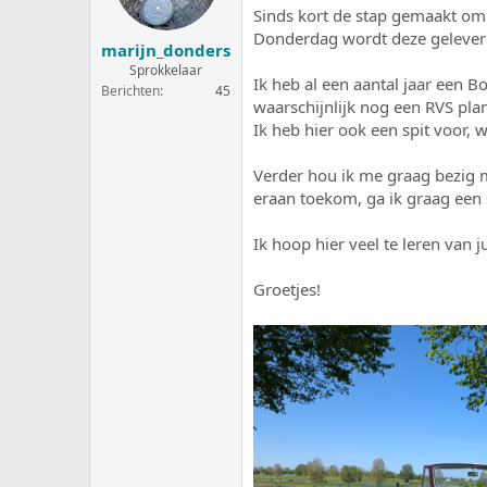
e
a
Sinds kort de stap gemaakt om 
r
t
Donderdag wordt deze geleverd
marijn_donders
p
u
s
m
Sprokkelaar
Ik heb al een aantal jaar een 
t
Berichten
45
waarschijnlijk nog een RVS pla
a
r
Ik heb hier ook een spit voor,
t
e
Verder hou ik me graag bezig me
r
eraan toekom, ga ik graag een 
Ik hoop hier veel te leren van j
Groetjes!