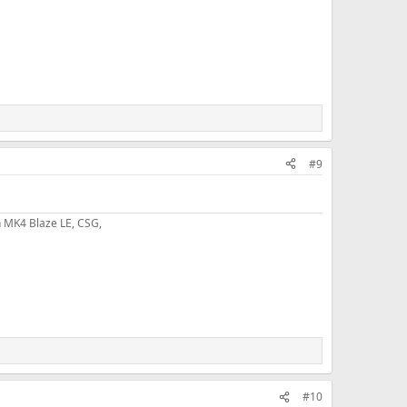
#9
 MK4 Blaze LE, CSG,
#10