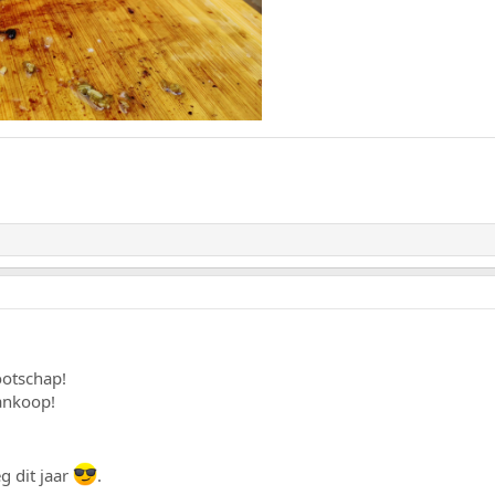
ootschap!
aankoop!
 dit jaar
.