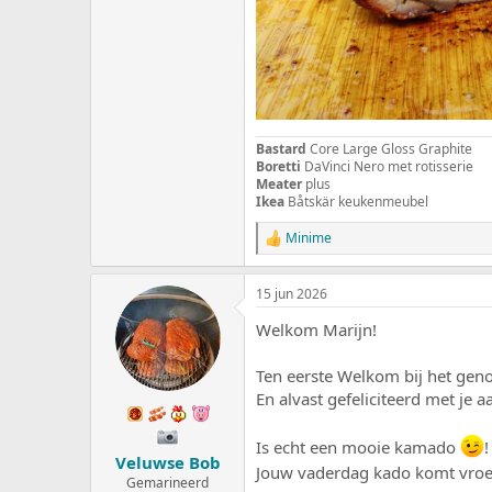
Bastard
Core Large Gloss Graphite
Boretti
DaVinci Nero met rotisserie
Meater
plus
Ikea
Båtskär keukenmeubel
Minime
W
a
a
15 jun 2026
r
d
Welkom Marijn!
e
r
i
Ten eerste Welkom bij het gen
n
En alvast gefeliciteerd met je 
g
e
n
Is echt een mooie kamado
!
:
Veluwse Bob
Jouw vaderdag kado komt vroeg
Gemarineerd