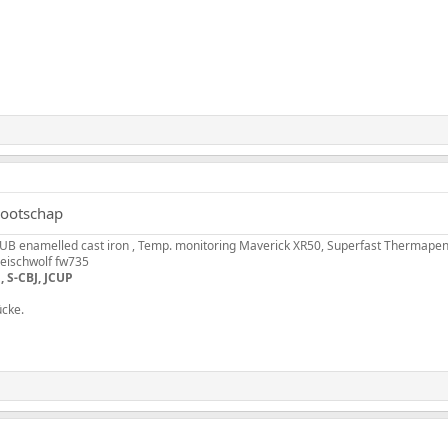
nootschap
B enamelled cast iron , Temp. monitoring Maverick XR50, Superfast Thermapen
fleischwolf fw735
, S-CBJ, JCUP
ücke.