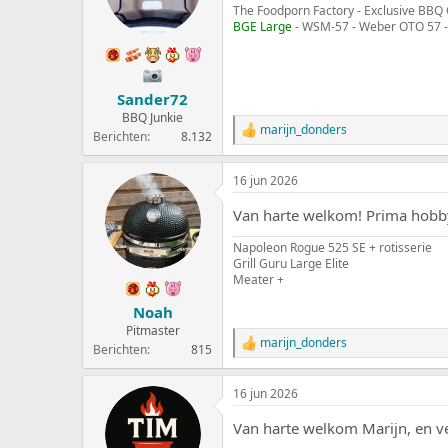
The Foodporn Factory - Exclusive BBQ 
i
BGE Large
- WSM-57 - Weber OTO 57 -
n
g
e
n
:
Sander72
BBQ Junkie
marijn_donders
W
Berichten
8.132
a
a
16 jun 2026
r
d
Van harte welkom! Prima hobby
e
r
Napoleon Rogue 525 SE + rotisserie
i
Grill Guru Large Elite
n
Meater +
g
e
Noah
n
:
Pitmaster
marijn_donders
W
Berichten
815
a
a
16 jun 2026
r
d
Van harte welkom Marijn, en ve
e
r