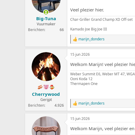
r
i
Veel plezier hier.
n
g
Big-Tuna
Char-Griller Grand Champ XD Off-set
e
Vuurmaker
n
Kamado Joe Big Joe III
Berichten
66
:
marijn_donders
W
a
a
15 jun 2026
r
d
Welkom Marijn! veel plezier hie
e
r
Weber Summit E6, Weber MT 47, WGA
i
Ooni Koda 12
n
Thermapen One
g
e
Cherrywood
n
:
Gerijpt
marijn_donders
W
Berichten
4.926
a
a
15 jun 2026
r
d
Welkom Marijn, veel plezier en 
e
r