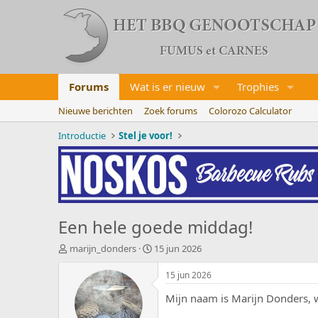
Forums
Wat is er nieuw
Trophies
Nieuwe berichten
Zoek forums
Colorozo Calculator
Introductie
Stel je voor!
Een hele goede middag!
O
S
marijn_donders
15 jun 2026
n
t
d
a
15 jun 2026
e
r
Mijn naam is Marijn Donders, 
r
t
w
d