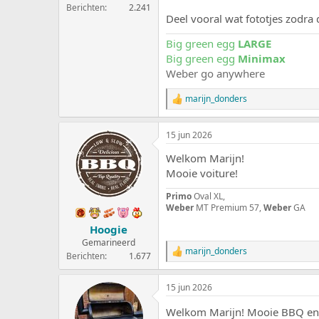
Berichten
2.241
Deel vooral wat fototjes zodra 
Big green egg
LARGE
Big green egg
Minimax
Weber go anywhere
marijn_donders
W
a
a
15 jun 2026
r
d
Welkom Marijn!
e
r
Mooie voiture!
i
n
Primo
Oval XL,
g
Weber
MT Premium 57,
Weber
GA
e
Hoogie
n
:
Gemarineerd
marijn_donders
W
Berichten
1.677
a
a
15 jun 2026
r
d
Welkom Marijn! Mooie BBQ en
e