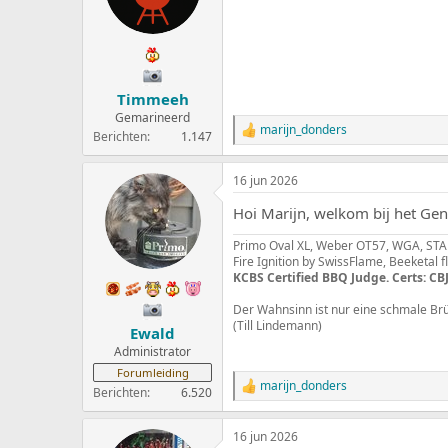
i
n
g
e
n
:
Timmeeh
Gemarineerd
marijn_donders
W
Berichten
1.147
a
a
16 jun 2026
r
d
Hoi Marijn, welkom bij het Ge
e
r
Primo Oval XL, Weber OT57, WGA, STAU
i
Fire Ignition by SwissFlame, Beeketal 
n
KCBS Certified BBQ Judge. Certs: CBJ
g
e
Der Wahnsinn ist nur eine schmale Br
n
(Till Lindemann)
:
Ewald
Administrator
Forumleiding
marijn_donders
W
Berichten
6.520
a
a
16 jun 2026
r