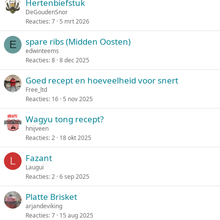
Hertenbiefstuk
DeGoudenSnor
Reacties
7
5 mrt 2026
spare ribs (Midden Oosten)
E
edwinteems
Reacties
8
8 dec 2025
Goed recept en hoeveelheid voor snert
Free_ltd
Reacties
16
5 nov 2025
Wagyu tong recept?
hnijveen
Reacties
2
18 okt 2025
Fazant
L
Laugui
Reacties
2
6 sep 2025
Platte Brisket
arjandeviking
Reacties
7
15 aug 2025