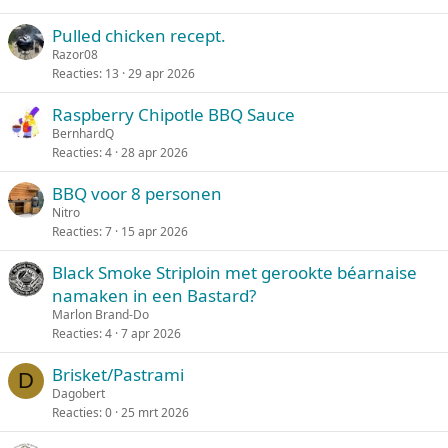
Pulled chicken recept.
Razor08
Reacties
13
29 apr 2026
Raspberry Chipotle BBQ Sauce
BernhardQ
Reacties
4
28 apr 2026
BBQ voor 8 personen
Nitro
Reacties
7
15 apr 2026
Black Smoke Striploin met gerookte béarnaise
namaken in een Bastard?
Marlon Brand-Do
Reacties
4
7 apr 2026
Brisket/Pastrami
D
Dagobert
Reacties
0
25 mrt 2026