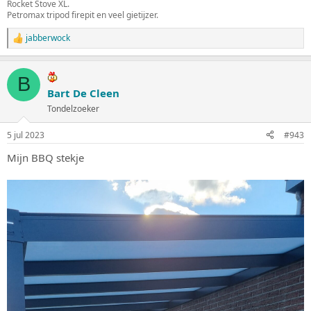
Rocket Stove XL.
Petromax tripod firepit en veel gietijzer.
jabberwock
W
a
a
r
B
d
Bart De Cleen
e
Tondelzoeker
r
i
n
5 jul 2023
#943
g
e
Mijn BBQ stekje
n
: