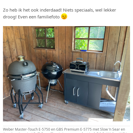
Zo heb ik het ook inderdaad! Niets speciaals, wel lekker
droog! Even een familiefoto
Weber Master-Touch E-5750 en GBS Premium E-5775 met Slow ‘n Sear en