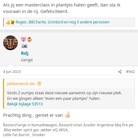
s
m
Als jij een masterclass in plantjes halen geeft, dan sta ik
t
vooraan in de rij. Gefeliciteerd.
a
r
Rogier
,
BBCharlie
,
Grimlord
en nog 3 andere personen
W
t
a
e
a
r
r
d
e
Rdj
r
i
Gerijpt
n
g
4 jun 2023
#942
e
n
:
jabberwock zei:
Sinds 2 uurtjes staat deze nieuwe aanwinst op zijn nieuwe plek.
En we gingen alleen "even een paar plantjes" halen.
Bekijk bijlage 53513
Prachtig ding , geniet er van
Bastard large in Kamadowagon, Bastard smal ,Asador Argentina bbq fire pit.
.Bbq weber spirit gas ,weber eQ ,WGA,
Little Fat Barrel , Smoker