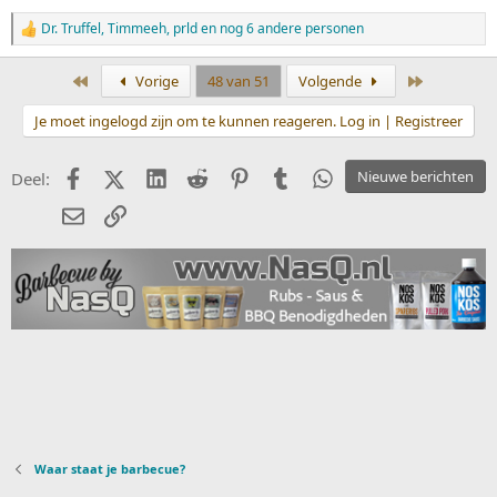
Dr. Truffel
,
Timmeeh
,
prld
en nog 6 andere personen
W
a
a
Eerste
Laatste
Vorige
48 van 51
Volgende
r
d
Je moet ingelogd zijn om te kunnen reageren. Log in | Registreer
e
r
i
Facebook
X (Twitter)
LinkedIn
Reddit
Pinterest
Tumblr
WhatsApp
Nieuwe berichten
Deel:
n
g
E-mail
koppeling
e
n
:
Waar staat je barbecue?