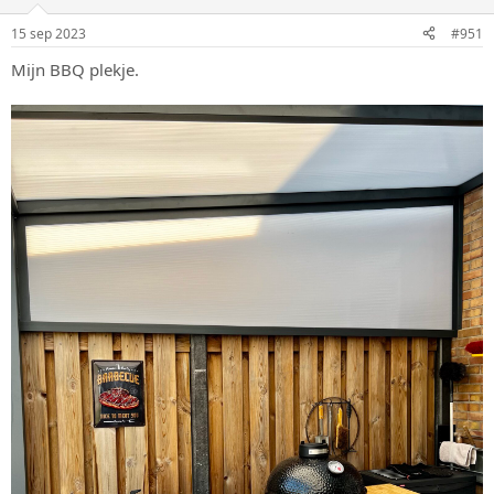
i
n
15 sep 2023
#951
g
e
Mijn BBQ plekje.
n
: