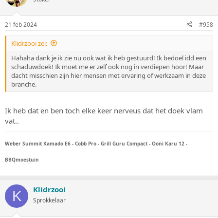
21 feb 2024
#958
Klidrzooi zei:
Hahaha dank je ik zie nu ook wat ik heb gestuurd! Ik bedoel idd een
schaduwdoek! Ik moet me er zelf ook nog in verdiepen hoor! Maar
dacht misschien zijn hier mensen met ervaring of werkzaam in deze
branche.
Ik heb dat en ben toch elke keer nerveus dat het doek vlam
vat..
Weber Summit Kamado E6 - Cobb Pro - Grill Guru Compact - Ooni Karu 12 -
BBQmoestuin
Klidrzooi
K
Sprokkelaar