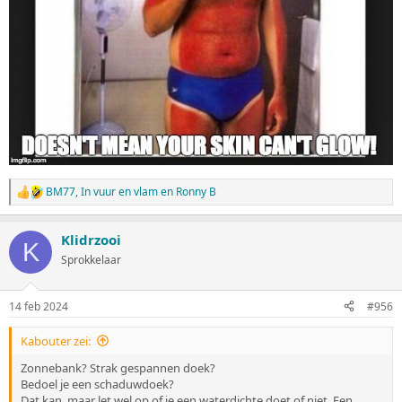
BM77
,
In vuur en vlam
en
Ronny B
W
a
a
Klidrzooi
r
K
d
Sprokkelaar
e
r
i
14 feb 2024
#956
n
g
Kabouter zei:
e
n
Zonnebank? Strak gespannen doek?
:
Bedoel je een schaduwdoek?
Dat kan, maar let wel op of je een waterdichte doet of niet. Een