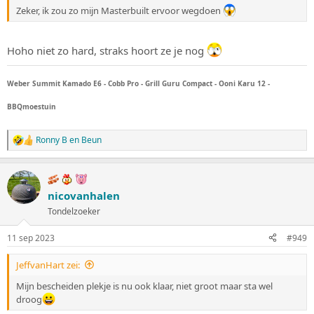
Zeker, ik zou zo mijn Masterbuilt ervoor wegdoen
Hoho niet zo hard, straks hoort ze je nog
Weber Summit Kamado E6 - Cobb Pro - Grill Guru Compact - Ooni Karu 12 -
BBQmoestuin
Ronny B
en
Beun
W
a
a
r
d
nicovanhalen
e
Tondelzoeker
r
i
n
11 sep 2023
#949
g
e
JeffvanHart zei:
n
:
Mijn bescheiden plekje is nu ook klaar, niet groot maar sta wel
droog