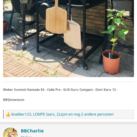
Weber Summit Kamado E6 - Cobb Pro - Grill Guru Compact - Ooni Karu 12 -
BBQmoestuin
knakker123
,
LOMPE laars
,
Zzzjon
en nog 2 andere personen
W
a
a
BBCharlie
r
d