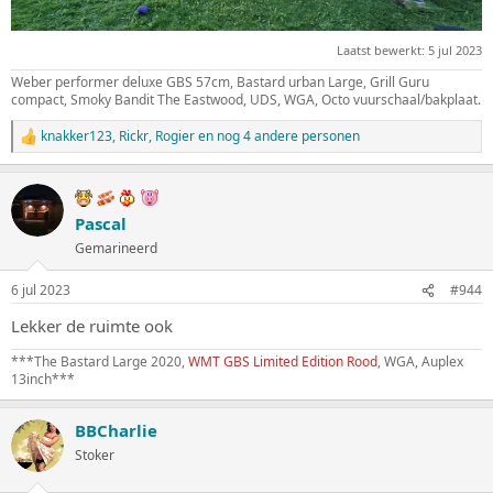
Laatst bewerkt:
5 jul 2023
Weber performer deluxe GBS 57cm, Bastard urban Large, Grill Guru
compact, Smoky Bandit The Eastwood, UDS, WGA, Octo vuurschaal/bakplaat.
knakker123
,
Rickr
,
Rogier
en nog 4 andere personen
W
a
a
r
d
Pascal
e
Gemarineerd
r
i
n
6 jul 2023
#944
g
e
Lekker de ruimte ook
n
:
***The Bastard Large 2020,
WMT GBS Limited Edition Rood
, WGA, Auplex
13inch***
BBCharlie
Stoker