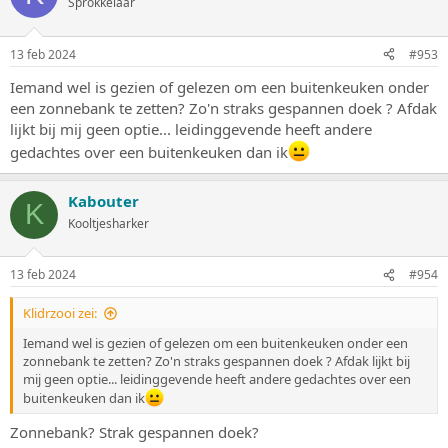
Sprokkelaar
e
r
i
13 feb 2024
#953
n
g
Iemand wel is gezien of gelezen om een buitenkeuken onder
e
een zonnebank te zetten? Zo'n straks gespannen doek ? Afdak
n
:
lijkt bij mij geen optie... leidinggevende heeft andere
gedachtes over een buitenkeuken dan ik
Kabouter
K
Kooltjesharker
13 feb 2024
#954
Klidrzooi zei:
Iemand wel is gezien of gelezen om een buitenkeuken onder een
zonnebank te zetten? Zo'n straks gespannen doek ? Afdak lijkt bij
mij geen optie... leidinggevende heeft andere gedachtes over een
buitenkeuken dan ik
Zonnebank? Strak gespannen doek?