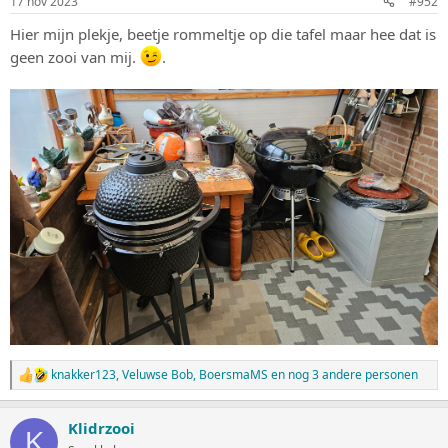
17 nov 2023
#952
g
e
Hier mijn plekje, beetje rommeltje op die tafel maar hee dat is
n
geen zooi van mij.
.
:
knakker123
,
Veluwse Bob
,
BoersmaMS
en nog 3 andere personen
W
a
a
Klidrzooi
r
K
d