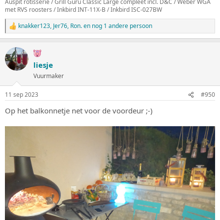
Auspit rotisserie / Grill Guru Classic Large compleet incl. D&C / Weber WGA
met RVS roosters / Inkbird INT-11X-B / Inkbird ISC-027BW
knakker123
,
Jer76
,
Ron.
en nog 1 andere persoon
W
a
a
r
d
liesje
e
Vuurmaker
r
i
n
11 sep 2023
#950
g
e
Op het balkonnetje net voor de voordeur ;-)
n
: