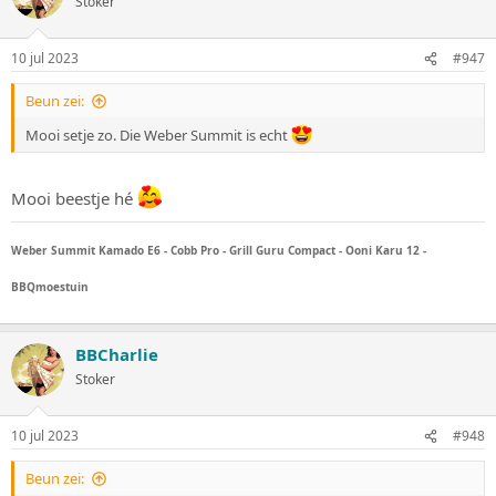
Stoker
e
r
i
10 jul 2023
#947
n
g
Beun zei:
e
n
Mooi setje zo. Die Weber Summit is echt
:
Mooi beestje hé
Weber Summit Kamado E6 - Cobb Pro - Grill Guru Compact - Ooni Karu 12 -
BBQmoestuin
BBCharlie
Stoker
10 jul 2023
#948
Beun zei: