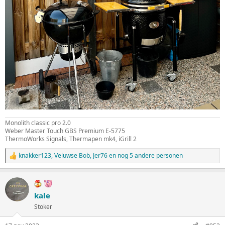
Monolith classic pro 2.0
Weber Master Touch GBS Premium E-5775
ThermoWorks Signals, Thermapen mk4, iGrill 2
knakker123
,
Veluwse Bob
,
Jer76
en nog 5 andere personen
W
a
a
r
d
kale
e
Stoker
r
i
n