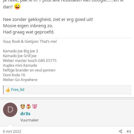
dan?
Nee zonder gekkigheid, ziet er erg goed uit!
Mooie eigen inbreng zo.
Had graag wat geproefd.
Vuur, Rook & Gietijzer. That’s me!
Kamado Joe Big Joe 3
Kamado Joe Grill Joe
Weber master touch GBS E5775
Auplex mini Kamado
heftige brander en veul pannen
Ooni Koda 16
Weber Go Anywhere
Free_ltd
W
a
a
r
D
d
dr3s
e
Vuurmaker
r
i
n
6 mrt 2022
#4