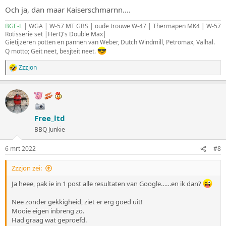
Och ja, dan maar Kaiserschmarnn....
BGE-L
| WGA | W-57 MT GBS | oude trouwe W-47 | Thermapen MK4 | W-57
Rotisserie set |HerQ's Double Max|
Gietijzeren potten en pannen van Weber, Dutch Windmill, Petromax, Valhal.
Q motto; Geit neet, besjteit neet.
Zzzjon
W
a
a
r
d
e
Free_ltd
r
i
BBQ Junkie
n
g
6 mrt 2022
#8
e
n
:
Zzzjon zei:
Ja heee, pak ie in 1 post alle resultaten van Google……en ik dan?
Nee zonder gekkigheid, ziet er erg goed uit!
Mooie eigen inbreng zo.
Had graag wat geproefd.