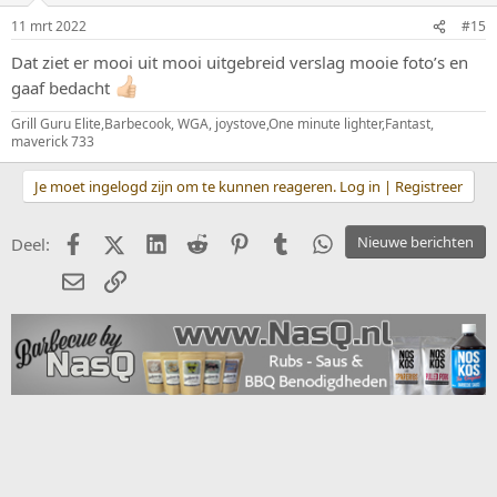
11 mrt 2022
#15
Dat ziet er mooi uit mooi uitgebreid verslag mooie foto’s en
gaaf bedacht
Grill Guru Elite,Barbecook, WGA, joystove,One minute lighter,Fantast,
maverick 733
Je moet ingelogd zijn om te kunnen reageren. Log in | Registreer
Facebook
X (Twitter)
LinkedIn
Reddit
Pinterest
Tumblr
WhatsApp
Nieuwe berichten
Deel:
E-mail
koppeling