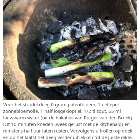
Voor het strudel deeg;0 gram patentbloem, 1 eetlepel
zonnebloemolie, 1 half losgeklopt ei, 1/2 tl zout, 65 ml
lauwwarm water (uit de bakatlas van Rutger van den Broek).
DIt 10 minuten kneden (wees gerust met de kitchenaid) en
minstens half uur laten rusten. Vervolgens uitrollen op doek
en op het laatst het deeg verder uitrekken tot de juiste dikte.