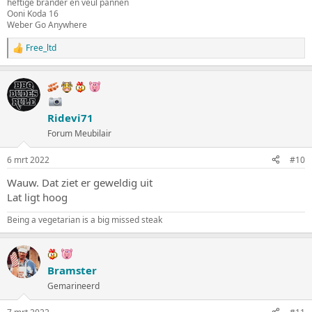
heftige brander en veul pannen
Ooni Koda 16
Weber Go Anywhere
Free_ltd
W
a
a
r
d
e
Ridevi71
r
i
Forum Meubilair
n
g
6 mrt 2022
#10
e
n
Wauw. Dat ziet er geweldig uit
:
Lat ligt hoog
Being a vegetarian is a big missed steak
Bramster
Gemarineerd