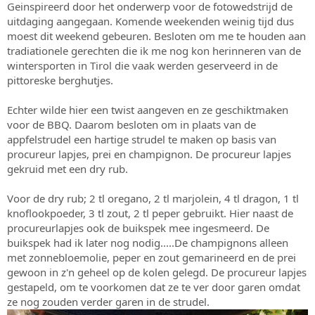
Geinspireerd door het onderwerp voor de fotowedstrijd de
s
m
uitdaging aangegaan. Komende weekenden weinig tijd dus
t
a
moest dit weekend gebeuren. Besloten om me te houden aan
r
tradiationele gerechten die ik me nog kon herinneren van de
t
wintersporten in Tirol die vaak werden geserveerd in de
e
pittoreske berghutjes.
r
Echter wilde hier een twist aangeven en ze geschiktmaken
voor de BBQ. Daarom besloten om in plaats van de
appfelstrudel een hartige strudel te maken op basis van
procureur lapjes, prei en champignon. De procureur lapjes
gekruid met een dry rub.
Voor de dry rub; 2 tl oregano, 2 tl marjolein, 4 tl dragon, 1 tl
knoflookpoeder, 3 tl zout, 2 tl peper gebruikt. Hier naast de
procureurlapjes ook de buikspek mee ingesmeerd. De
buikspek had ik later nog nodig.....De champignons alleen
met zonnebloemolie, peper en zout gemarineerd en de prei
gewoon in z'n geheel op de kolen gelegd. De procureur lapjes
gestapeld, om te voorkomen dat ze te ver door garen omdat
ze nog zouden verder garen in de strudel.