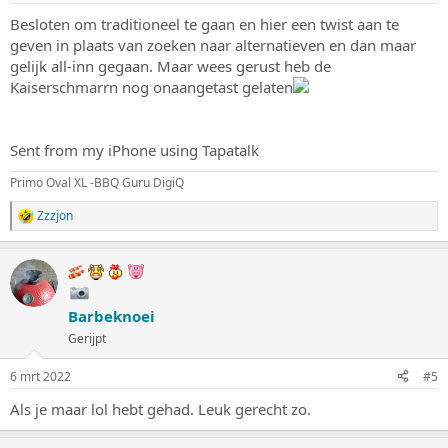
g
e
Besloten om traditioneel te gaan en hier een twist aan te
n
geven in plaats van zoeken naar alternatieven en dan maar
:
gelijk all-inn gegaan. Maar wees gerust heb de
Kaiserschmarrn nog onaangetast gelaten
Sent from my iPhone using Tapatalk
Primo Oval XL -BBQ Guru DigiQ
Zzzjon
W
a
a
r
d
e
Barbeknoei
r
i
Gerijpt
n
g
6 mrt 2022
#5
e
n
Als je maar lol hebt gehad. Leuk gerecht zo.
: