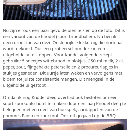
Nu zijn er ook een paar gevulde uien te zien op de foto. Dit is
een variant van de Knödel (soort broodballen). Nu ben ik
geen groot fan van deze Oostenrijkse lekkernij, die normaal
wordt gekookt. Dus een probeersel om deze in een
uitgeholde ui te stoppen. Voor Knödel volgende recept
gebruikt; 5 sneetjes wittebrood in blokjes, 250 ml melk, 2 ei,
peper, zout, fijngehakte peterselie en 2 procureurlapjes in
stukjes gesneden. Dit uurtje laten weken en vervolgens met
bloem tot juiste consistentie mengen. Dit mengsel in de
uitgeholde ui gestopt.
Omdat ik nog Knödel deeg overhad ook besloten om een
soort zuurkoolschotel te maken door een laag Knödel deeg te
beleggen met een deel van buikspek, aardappelen van de
pommes Paolo en zuurkool. Ook dit gegaard op de BBQ.