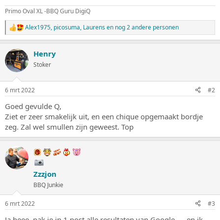
Primo Oval XL -BBQ Guru DigiQ
Alex1975
,
picosuma
,
Laurens
en nog 2 andere personen
W
a
a
Henry
r
d
Stoker
e
r
i
6 mrt 2022
#2
n
g
Goed gevulde Q,
e
Ziet er zeer smakelijk uit, en een chique opgemaakt bordje
n
:
zeg. Zal wel smullen zijn geweest. Top
Zzzjon
BBQ Junkie
6 mrt 2022
#3
Ja heee, pak ie in 1 post alle resultaten van Google……en ik