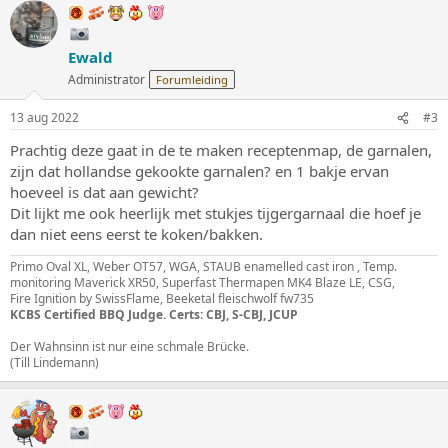
Ewald
Administrator
Forumleiding
13 aug 2022
#3
Prachtig deze gaat in de te maken receptenmap, de garnalen,
zijn dat hollandse gekookte garnalen? en 1 bakje ervan
hoeveel is dat aan gewicht?
Dit lijkt me ook heerlijk met stukjes tijgergarnaal die hoef je
dan niet eens eerst te koken/bakken.
Primo Oval XL, Weber OT57, WGA, STAUB enamelled cast iron , Temp.
monitoring Maverick XR50, Superfast Thermapen MK4 Blaze LE, CSG,
Fire Ignition by SwissFlame, Beeketal fleischwolf fw735
KCBS Certified BBQ Judge. Certs: CBJ, S-CBJ, JCUP
Der Wahnsinn ist nur eine schmale Brücke.
(Till Lindemann)