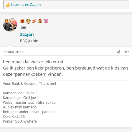
Laurens
en
Zzzjon
W
a
a
r
d
e
Zzzjon
r
i
BBQ Junkie
n
g
12 aug 2022
#2
e
n
hee maar dat ziet er lekker uit!
:
Ga ik zeker een keer proberen, ben benieuwd wat de kids van
deze “pannenkoeken” vinden.
Vuur, Rook & Gietijzer. That’s me!
Kamado Joe Big Joe 3
Kamado Joe Grill Joe
Weber master touch GBS E5775
Auplex mini Kamado
heftige brander en veul pannen
Ooni Koda 16
Weber Go Anywhere