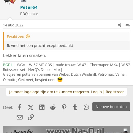
Peter64
BBQ Junkie
14 aug 2022
#6
Ewald zei:
Ik vind het een prachtrecept, bedankt
Lekker laten smaken.
BGE-L
| WGA | W-57 MT GBS | oude trouwe W-47 | Thermapen MK4 | W-57
Rotisserie set |HerQ's Double Max|
Gietijzeren potten en pannen van Weber, Dutch Windmill, Petromax, Valhal.
Q motto; Geit neet, besjteit neet.
Je moet ingelogd zijn om te kunnen reageren. Log in | Registreer
Facebook
X (Twitter)
LinkedIn
Reddit
Pinterest
Tumblr
WhatsApp
Nieuwe berichten
Deel:
E-mail
koppeling