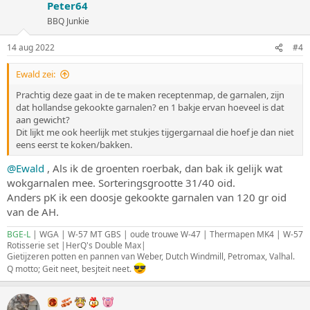
Peter64
BBQ Junkie
14 aug 2022
#4
Ewald zei:
Prachtig deze gaat in de te maken receptenmap, de garnalen, zijn
dat hollandse gekookte garnalen? en 1 bakje ervan hoeveel is dat
aan gewicht?
Dit lijkt me ook heerlijk met stukjes tijgergarnaal die hoef je dan niet
eens eerst te koken/bakken.
@Ewald
, Als ik de groenten roerbak, dan bak ik gelijk wat
wokgarnalen mee. Sorteringsgrootte 31/40 oid.
Anders pK ik een doosje gekookte garnalen van 120 gr oid
van de AH.
BGE-L
| WGA | W-57 MT GBS | oude trouwe W-47 | Thermapen MK4 | W-57
Rotisserie set |HerQ's Double Max|
Gietijzeren potten en pannen van Weber, Dutch Windmill, Petromax, Valhal.
Q motto; Geit neet, besjteit neet.