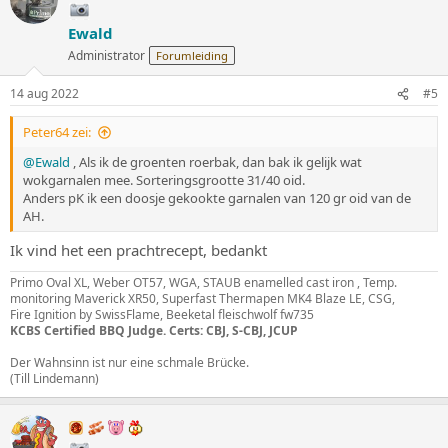
Ewald
Administrator
Forumleiding
14 aug 2022
#5
Peter64 zei:
@Ewald
, Als ik de groenten roerbak, dan bak ik gelijk wat
wokgarnalen mee. Sorteringsgrootte 31/40 oid.
Anders pK ik een doosje gekookte garnalen van 120 gr oid van de
AH.
Ik vind het een prachtrecept, bedankt
Primo Oval XL, Weber OT57, WGA, STAUB enamelled cast iron , Temp.
monitoring Maverick XR50, Superfast Thermapen MK4 Blaze LE, CSG,
Fire Ignition by SwissFlame, Beeketal fleischwolf fw735
KCBS Certified BBQ Judge. Certs: CBJ, S-CBJ, JCUP
Der Wahnsinn ist nur eine schmale Brücke.
(Till Lindemann)