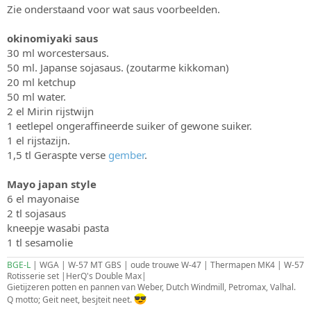
Zie onderstaand voor wat saus voorbeelden.
okinomiyaki saus
30 ml worcestersaus.
50 ml. Japanse sojasaus. (zoutarme kikkoman)
20 ml ketchup
50 ml water.
2 el Mirin rijstwijn
1 eetlepel ongeraffineerde suiker of gewone suiker.
1 el rijstazijn.
1,5 tl Geraspte verse
gember
.
Mayo japan style
6 el mayonaise
2 tl sojasaus
kneepje wasabi pasta
1 tl sesamolie
BGE-L
| WGA | W-57 MT GBS | oude trouwe W-47 | Thermapen MK4 | W-57
Rotisserie set |HerQ's Double Max|
Gietijzeren potten en pannen van Weber, Dutch Windmill, Petromax, Valhal.
Q motto; Geit neet, besjteit neet.