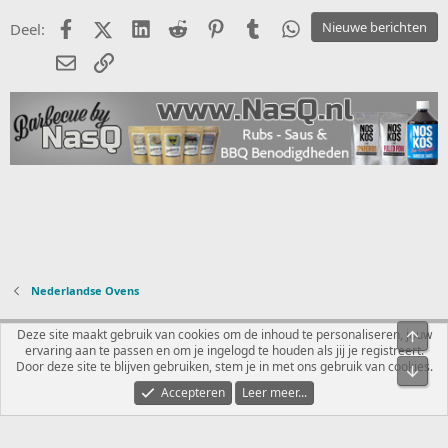
Facebook
X (Twitter)
LinkedIn
Reddit
Pinterest
Tumblr
WhatsApp
Nieuwe berichten
Deel:
E-mail
koppeling
Nederlandse Ovens
Nederlands
Deze site maakt gebruik van cookies om de inhoud te personaliseren, jouw
Bove
ervaring aan te passen en om je ingelogd te houden als jij je registreert.
Contact
Voorwaarden en regels
Privacybeleid
Help
R
Door deze site te blijven gebruiken, stem je in met ons gebruik van cookies.
Onde
S
S
Accepteren
Leer meer...
®
Community platform by XenForo
© 2010-2026 XenForo Ltd.