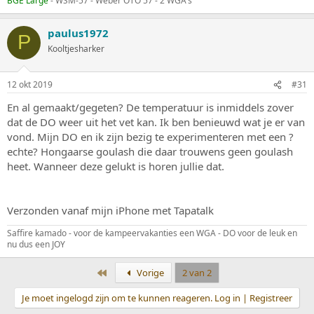
BGE Large
- WSM-57 - Weber OTO 57 - 2 WGA's
paulus1972
P
Kooltjesharker
12 okt 2019
#31
En al gemaakt/gegeten? De temperatuur is inmiddels zover
dat de DO weer uit het vet kan. Ik ben benieuwd wat je er van
vond. Mijn DO en ik zijn bezig te experimenteren met een ?
echte? Hongaarse goulash die daar trouwens geen goulash
heet. Wanneer deze gelukt is horen jullie dat.
Verzonden vanaf mijn iPhone met Tapatalk
Saffire kamado - voor de kampeervakanties een WGA - DO voor de leuk en
nu dus een JOY
Eerste
Vorige
2 van 2
Je moet ingelogd zijn om te kunnen reageren. Log in | Registreer