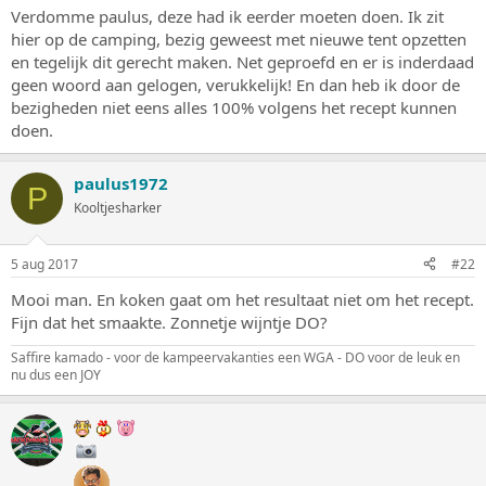
s
m
Verdomme paulus, deze had ik eerder moeten doen. Ik zit
t
hier op de camping, bezig geweest met nieuwe tent opzetten
a
en tegelijk dit gerecht maken. Net geproefd en er is inderdaad
r
geen woord aan gelogen, verukkelijk! En dan heb ik door de
t
bezigheden niet eens alles 100% volgens het recept kunnen
e
doen.
r
paulus1972
P
Kooltjesharker
5 aug 2017
#22
Mooi man. En koken gaat om het resultaat niet om het recept.
Fijn dat het smaakte. Zonnetje wijntje DO?
Saffire kamado - voor de kampeervakanties een WGA - DO voor de leuk en
nu dus een JOY