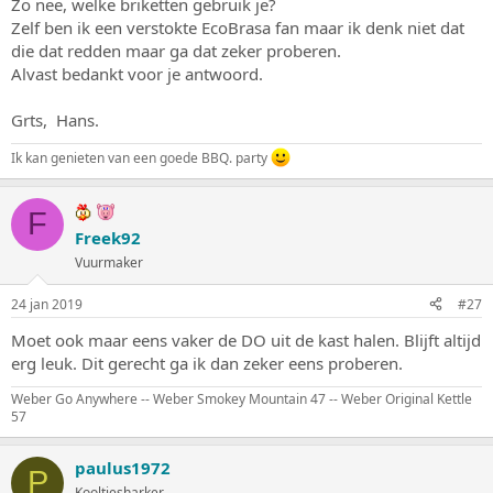
Zo nee, welke briketten gebruik je?
Zelf ben ik een verstokte EcoBrasa fan maar ik denk niet dat
die dat redden maar ga dat zeker proberen.
Alvast bedankt voor je antwoord.
Grts, Hans.
Ik kan genieten van een goede BBQ. party
F
Freek92
Vuurmaker
24 jan 2019
#27
Moet ook maar eens vaker de DO uit de kast halen. Blijft altijd
erg leuk. Dit gerecht ga ik dan zeker eens proberen.
Weber Go Anywhere -- Weber Smokey Mountain 47 -- Weber Original Kettle
57
paulus1972
P
Kooltjesharker