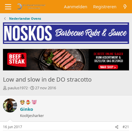
Aanmelden
Registreren
Nederlandse Ovens
Low and slow in de DO stracotto
O
S
paulus1972
27 nov 2016
n
t
d
a
e
r
r
Ginko
t
w
d
Kooltjesharker
e
a
r
t
16 jun 2017
#21
p
u