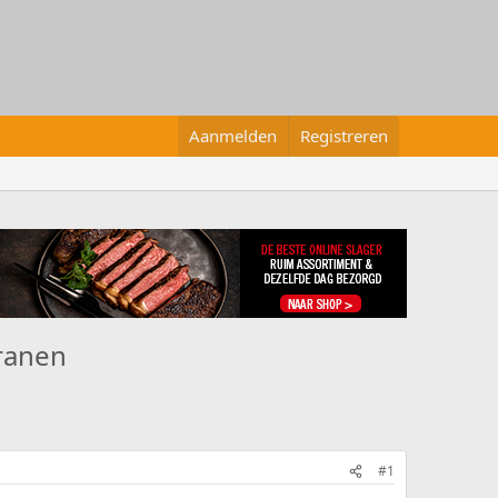
Aanmelden
Registreren
eranen
#1