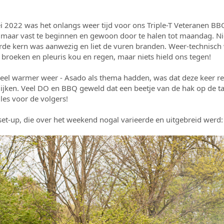
 2022 was het onlangs weer tijd voor ons Triple-T Veteranen B
aar vast te beginnen en gewoon door te halen tot maandag. Nie
rde kern was aanwezig en liet de vuren branden. Weer-technisch 
 broeken en pleuris kou en regen, maar niets hield ons tegen!
veel warmer weer - Asado als thema hadden, was dat deze keer 
jken. Veel DO en BBQ geweld dat een beetje van de hak op de ta
alles voor de volgers!
set-up, die over het weekend nogal varieerde en uitgebreid werd: