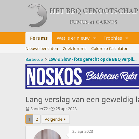
Forums
Wat is er nieuw
Trophies
Nieuwe berichten
Zoek forums
Colorozo Calculator
Barbecue
Low & Slow - foto gerecht op de BBQ verplicht!
Lang verslag van een geweldig 
O
S
Sander72
25 apr 2023
n
t
1
2
Volgende
d
a
e
r
r
t
25 apr 2023
w
d