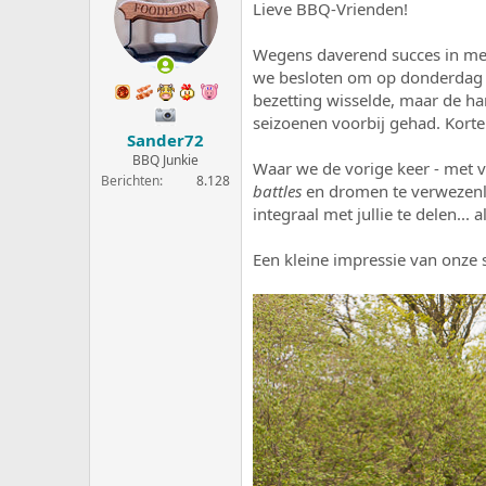
Lieve BBQ-Vrienden!
e
a
r
t
p
u
Wegens daverend succes in mei
s
m
we besloten om op donderdag m
t
bezetting wisselde, maar de ha
a
seizoenen voorbij gehad. Korte
r
Sander72
t
BBQ Junkie
e
Waar we de vorige keer - met 
Berichten
8.128
r
battles
en dromen te verwezenli
integraal met jullie te delen... 
Een kleine impressie van onze 