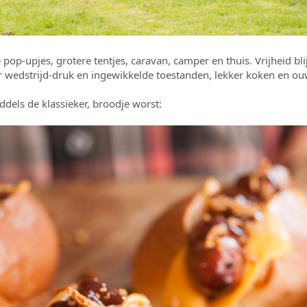
pop-upjes, grotere tentjes, caravan, camper en thuis. Vrijheid b
 wedstrijd-druk en ingewikkelde toestanden, lekker koken en o
els de klassieker, broodje worst: