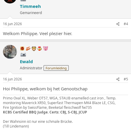
Timmeeh
Gemarineerd
16 jun 2026
#4
Welkom Philippe. Veel plezier hier.
Ewald
Administrator
Forumleiding
16 jun 2026
#5
Hoi Philippe, welkom bij het Genootschap
Primo Oval XL, Weber OT57, WGA, STAUB enamelled cast iron , Temp.
monitoring Maverick XR50, Superfast Thermapen MK4 Blaze LE, CSG,
Fire Ignition by SwissFlame, Beeketal fleischwolf fw735
KCBS Certified BBQ Judge. Certs: CBJ, S-CBJ, JCUP
Der Wahnsinn ist nur eine schmale Brücke.
(Till Lindemann)