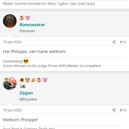
Weber Summit Kamado E6, WGA, Typhur Sync Gold Quad
Rimconator
Pitmaster
19 jun 2026
#12
Hai Philippe, van harte welkom!
Genietoloog
Green Moutain Grills Ledge Prime (WiFi)/Weber Go Anywhere
Zzzjon
BBQ Junkie
19 jun 2026
#13
Welkom Philippe!
Vuur, Rook & Gietijzer. That’s me!