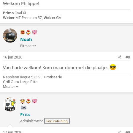
Welkom Philippe!
Primo
Oval XL,
Weber
MT Premium 57,
Weber
GA
Noah
Pitmaster
16 jun 2026
#8
Van harte welkom! Kom maar door met die plaatjes
Napoleon Rogue 525 SE + rotisserie
Grill Guru Large Elite
Meater +
Frits
Administrator
Forumleiding
17 jun 2026
#9