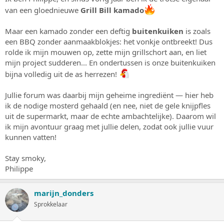
s
m
van een gloednieuwe
Grill Bill kamado
t
a
Maar een kamado zonder een deftig
buitenkuiken
is zoals
r
een BBQ zonder aanmaakblokjes: het vonkje ontbreekt! Dus
t
e
rolde ik mijn mouwen op, zette mijn grillschort aan, en liet
r
mijn project sudderen... En ondertussen is onze buitenkuiken
bijna volledig uit de as herrezen!
Jullie forum was daarbij mijn geheime ingrediënt — hier heb
ik de nodige mosterd gehaald (en nee, niet de gele knijpfles
uit de supermarkt, maar de echte ambachtelijke). Daarom wil
ik mijn avontuur graag met jullie delen, zodat ook jullie vuur
kunnen vatten!
Stay smoky,
Philippe
marijn_donders
Sprokkelaar