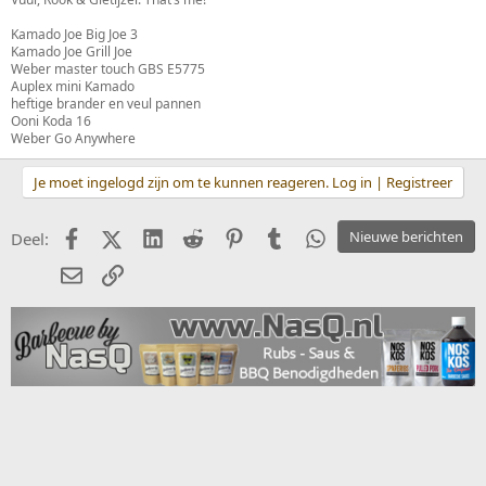
Kamado Joe Big Joe 3
Kamado Joe Grill Joe
Weber master touch GBS E5775
Auplex mini Kamado
heftige brander en veul pannen
Ooni Koda 16
Weber Go Anywhere
Je moet ingelogd zijn om te kunnen reageren. Log in | Registreer
Facebook
X (Twitter)
LinkedIn
Reddit
Pinterest
Tumblr
WhatsApp
Nieuwe berichten
Deel:
E-mail
koppeling