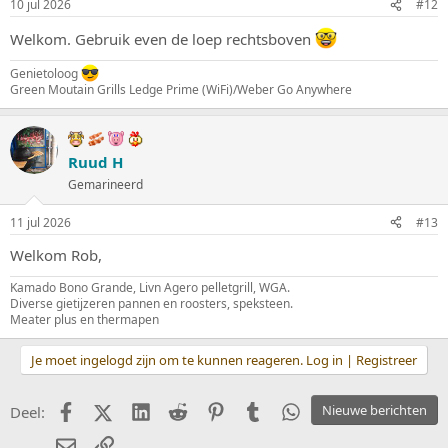
10 jul 2026
#12
Welkom. Gebruik even de loep rechtsboven
Genietoloog
Green Moutain Grills Ledge Prime (WiFi)/Weber Go Anywhere
Ruud H
Gemarineerd
11 jul 2026
#13
Welkom Rob,
Kamado Bono Grande, Livn Agero pelletgrill, WGA.
Diverse gietijzeren pannen en roosters, speksteen.
Meater plus en thermapen
Je moet ingelogd zijn om te kunnen reageren. Log in | Registreer
Facebook
X (Twitter)
LinkedIn
Reddit
Pinterest
Tumblr
WhatsApp
Nieuwe berichten
Deel:
E-mail
koppeling