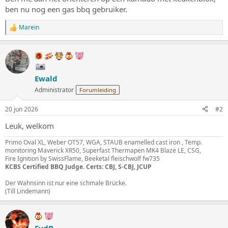
s
m
ben nu nog een gas bbq gebruiker.
t
a
Marein
W
r
a
t
a
e
r
r
d
e
Ewald
r
i
Administrator
Forumleiding
n
g
20 jun 2026
#2
e
n
Leuk, welkom
:
Primo Oval XL, Weber OT57, WGA, STAUB enamelled cast iron , Temp.
monitoring Maverick XR50, Superfast Thermapen MK4 Blaze LE, CSG,
Fire Ignition by SwissFlame, Beeketal fleischwolf fw735
KCBS Certified BBQ Judge. Certs: CBJ, S-CBJ, JCUP
Der Wahnsinn ist nur eine schmale Brücke.
(Till Lindemann)
FvdB