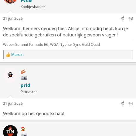
Kooltjesharker
21 jun 2026
#3
Welkom! Kenners genoeg hier. Als je info nodig hebt, kun je
de zoekfunctie gebruiken of natuurlijk gewoon vragen!
Weber Summit Kamado E6, WGA, Typhur Sync Gold Quad
Marein
W
a
a
r
d
e
prld
r
i
Pitmaster
n
g
21 jun 2026
#4
e
n
Welkom op het genootschap!
: