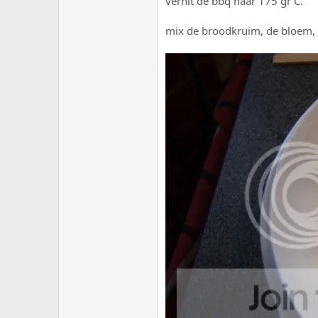
verhit de bbq naar 175 gr C.
mix de broodkruim, de bloem, 