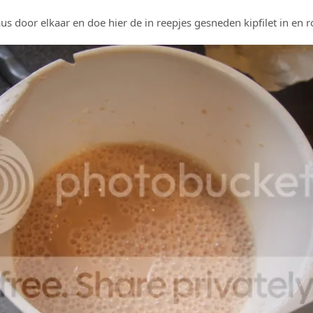
s door elkaar en doe hier de in reepjes gesneden kipfilet in en r