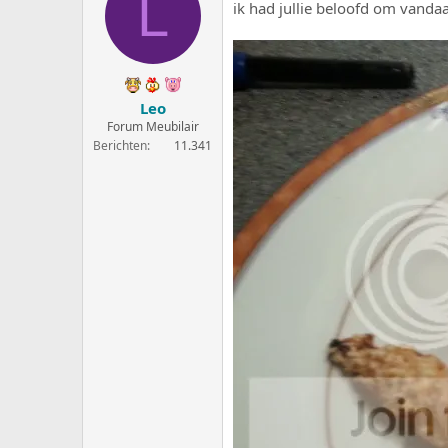
L
ik had jullie beloofd om vanda
e
a
r
t
p
u
s
m
t
a
Leo
r
Forum Meubilair
t
Berichten
11.341
e
r