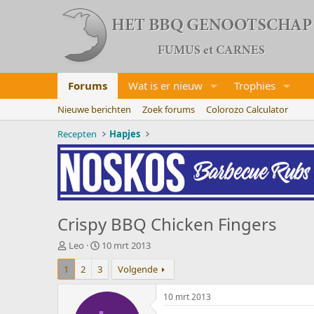
Forums
Wat is er nieuw
Trophies
Nieuwe berichten
Zoek forums
Colorozo Calculator
Recepten
Hapjes
Crispy BBQ Chicken Fingers
O
S
Leo
10 mrt 2013
n
t
1
2
3
Volgende
d
a
e
r
r
t
10 mrt 2013
w
d