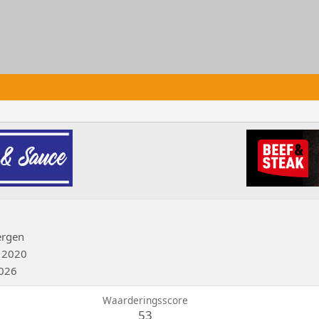
ergen
 2020
2026
Waarderingsscore
53