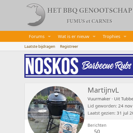
Forums
Wat is er nieuw
Trophies
Laatste bijdragen
Registreer
MartijnvL
Vuurmaker
·
Uit
Tubb
Lid geworden
24 nov
Laatst gezien
31 jul 
Berichten
50