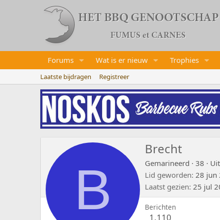
Forums
Wat is er nieuw
Trophies
Laatste bijdragen
Registreer
Brecht
B
Gemarineerd
·
38
·
Ui
Lid geworden
28 jun
Laatst gezien
25 jul 
Berichten
1.110