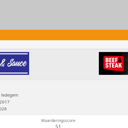
t
ledegem
 2017
2026
Waarderingsscore
51