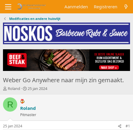
Aanmelden
Registreren
Modificaties en andere huisvlijt
Weber Go Anywhere naar mijn zin gemaakt.
O
S
Roland
25 jan 2024
n
t
d
a
R
e
r
Roland
r
t
w
Pitmaster
d
e
a
r
t
25 jan 2024
#1
p
u