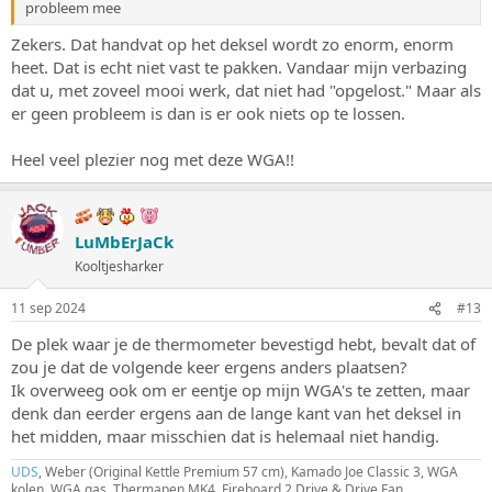
probleem mee
Zekers. Dat handvat op het deksel wordt zo enorm, enorm
heet. Dat is echt niet vast te pakken. Vandaar mijn verbazing
dat u, met zoveel mooi werk, dat niet had "opgelost." Maar als
er geen probleem is dan is er ook niets op te lossen.
Heel veel plezier nog met deze WGA!!
LuMbErJaCk
Kooltjesharker
11 sep 2024
#13
De plek waar je de thermometer bevestigd hebt, bevalt dat of
zou je dat de volgende keer ergens anders plaatsen?
Ik overweeg ook om er eentje op mijn WGA's te zetten, maar
denk dan eerder ergens aan de lange kant van het deksel in
het midden, maar misschien dat is helemaal niet handig.
UDS
, Weber (Original Kettle Premium 57 cm), Kamado Joe Classic 3, WGA
kolen, WGA gas, Thermapen MK4, Fireboard 2 Drive & Drive Fan.