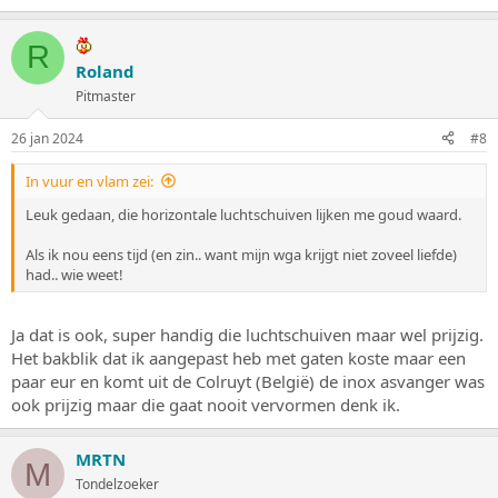
a
a
r
R
d
Roland
e
Pitmaster
r
i
n
26 jan 2024
#8
g
e
In vuur en vlam zei:
n
:
Leuk gedaan, die horizontale luchtschuiven lijken me goud waard.
Als ik nou eens tijd (en zin.. want mijn wga krijgt niet zoveel liefde)
had.. wie weet!
Ja dat is ook, super handig die luchtschuiven maar wel prijzig.
Het bakblik dat ik aangepast heb met gaten koste maar een
paar eur en komt uit de Colruyt (België) de inox asvanger was
ook prijzig maar die gaat nooit vervormen denk ik.
MRTN
M
Tondelzoeker