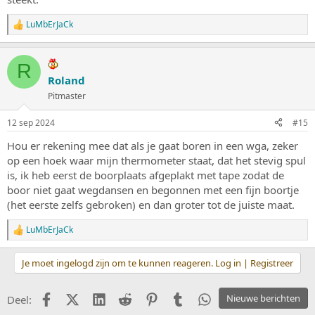
LuMbErJaCk
W
a
a
r
R
d
Roland
e
Pitmaster
r
i
n
12 sep 2024
#15
g
e
Hou er rekening mee dat als je gaat boren in een wga, zeker
n
op een hoek waar mijn thermometer staat, dat het stevig spul
:
is, ik heb eerst de boorplaats afgeplakt met tape zodat de
boor niet gaat wegdansen en begonnen met een fijn boortje
(het eerste zelfs gebroken) en dan groter tot de juiste maat.
LuMbErJaCk
W
a
a
Je moet ingelogd zijn om te kunnen reageren. Log in | Registreer
r
d
e
Facebook
X (Twitter)
LinkedIn
Reddit
Pinterest
Tumblr
WhatsApp
Nieuwe berichten
Deel:
r
i