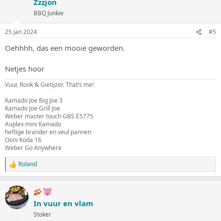
Zzzjon
BBQ Junkie
25 jan 2024
#5
Oehhhh, das een mooie geworden.
Netjes hoor
Vuur, Rook & Gietijzer. That’s me!
Kamado Joe Big Joe 3
Kamado Joe Grill Joe
Weber master touch GBS E5775
Auplex mini Kamado
heftige brander en veul pannen
Ooni Koda 16
Weber Go Anywhere
Roland
W
a
a
r
d
In vuur en vlam
e
Stoker
r