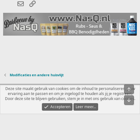
E-mail
koppeling
n
g
e
n
:
Modificaties en andere huisvlijt
Nederlands
Deze site maakt gebruik van cookies om de inhoud te personaliseren, jouw
Bove
ervaring aan te passen en om je ingelogd te houden als jij je registreert.
Contact
Voorwaarden en regels
Privacybeleid
Help
R
Door deze site te blijven gebruiken, stem je in met ons gebruik van cookies.
Onde
S
S
Accepteren
Leer meer...
®
Community platform by XenForo
© 2010-2026 XenForo Ltd.