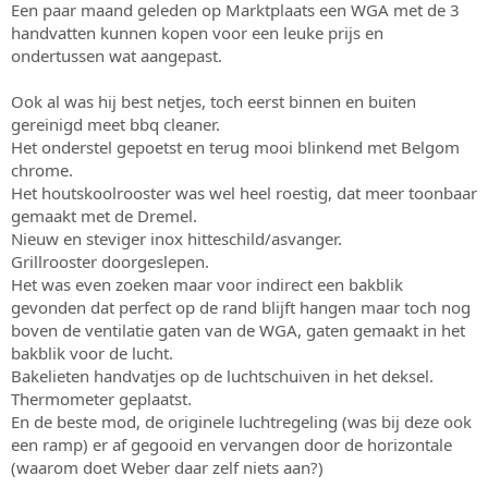
Een paar maand geleden op Marktplaats een WGA met de 3
s
m
handvatten kunnen kopen voor een leuke prijs en
t
a
ondertussen wat aangepast.
r
t
Ook al was hij best netjes, toch eerst binnen en buiten
e
gereinigd meet bbq cleaner.
r
Het onderstel gepoetst en terug mooi blinkend met Belgom
chrome.
Het houtskoolrooster was wel heel roestig, dat meer toonbaar
gemaakt met de Dremel.
Nieuw en steviger inox hitteschild/asvanger.
Grillrooster doorgeslepen.
Het was even zoeken maar voor indirect een bakblik
gevonden dat perfect op de rand blijft hangen maar toch nog
boven de ventilatie gaten van de WGA, gaten gemaakt in het
bakblik voor de lucht.
Bakelieten handvatjes op de luchtschuiven in het deksel.
Thermometer geplaatst.
En de beste mod, de originele luchtregeling (was bij deze ook
een ramp) er af gegooid en vervangen door de horizontale
(waarom doet Weber daar zelf niets aan?)