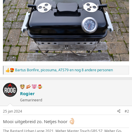
Bartus Bonfire
,
picosuma
,
ATS79
en nog 8 andere personen
W
a
a
r
d
Rogier
e
Gemarineerd
r
i
n
25 jan 2024
#2
g
e
Mooi uitgebreid zo. Netjes hoor
n
:
The Bastard Urban Large 2021, Weber Master Touch GBS 57, Weber Go-