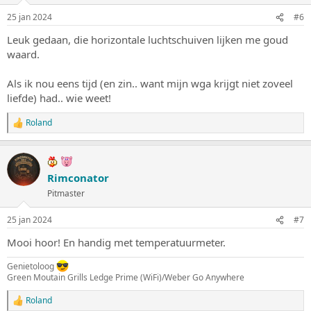
i
n
25 jan 2024
#6
g
e
Leuk gedaan, die horizontale luchtschuiven lijken me goud
n
waard.
:
Als ik nou eens tijd (en zin.. want mijn wga krijgt niet zoveel
liefde) had.. wie weet!
Roland
W
a
a
r
d
Rimconator
e
Pitmaster
r
i
n
25 jan 2024
#7
g
e
Mooi hoor! En handig met temperatuurmeter.
n
:
Genietoloog
Green Moutain Grills Ledge Prime (WiFi)/Weber Go Anywhere
Roland
W