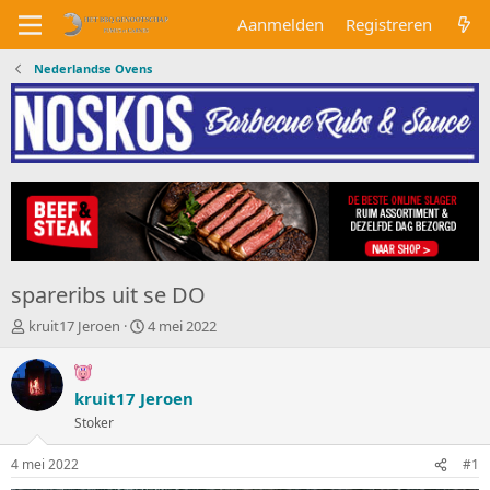
Aanmelden
Registreren
Nederlandse Ovens
spareribs uit se DO
O
S
kruit17 Jeroen
4 mei 2022
n
t
d
a
e
r
kruit17 Jeroen
r
t
w
Stoker
d
e
a
r
t
4 mei 2022
#1
p
u