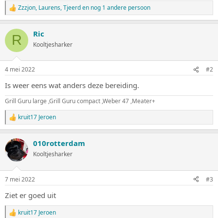
Zzzjon
,
Laurens
,
Tjeerd
en nog 1 andere persoon
W
a
a
Ric
r
R
d
Kooltjesharker
e
r
i
4 mei 2022
#2
n
g
Is weer eens wat anders deze bereiding.
e
n
Grill Guru large ,Grill Guru compact ,Weber 47 ,Meater+
:
kruit17 Jeroen
W
a
a
010rotterdam
r
d
Kooltjesharker
e
r
i
7 mei 2022
#3
n
g
Ziet er goed uit
e
n
kruit17 Jeroen
:
W