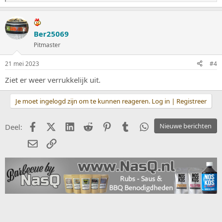
a
a
r
d
Ber25069
e
Pitmaster
r
i
n
21 mei 2023
#4
g
e
Ziet er weer verrukkelijk uit.
n
:
Je moet ingelogd zijn om te kunnen reageren. Log in | Registreer
Facebook
X (Twitter)
LinkedIn
Reddit
Pinterest
Tumblr
WhatsApp
Nieuwe berichten
Deel:
E-mail
koppeling