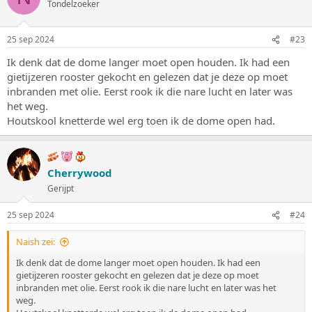
Tondelzoeker
e
r
i
25 sep 2024
#23
n
g
Ik denk dat de dome langer moet open houden. Ik had een
e
gietijzeren rooster gekocht en gelezen dat je deze op moet
n
:
inbranden met olie. Eerst rook ik die nare lucht en later was
het weg.
Houtskool knetterde wel erg toen ik de dome open had.
Cherrywood
Gerijpt
25 sep 2024
#24
Naish zei:
Ik denk dat de dome langer moet open houden. Ik had een
gietijzeren rooster gekocht en gelezen dat je deze op moet
inbranden met olie. Eerst rook ik die nare lucht en later was het
weg.