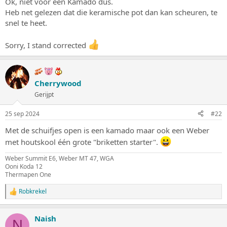
Ok, niet voor een Kamado dus.
s
m
Heb net gelezen dat die keramische pot dan kan scheuren, te
t
snel te heet.
a
r
t
Sorry, I stand corrected
e
r
Cherrywood
Gerijpt
25 sep 2024
#22
Met de schuifjes open is een kamado maar ook een Weber
met houtskool één grote "briketten starter".
Weber Summit E6, Weber MT 47, WGA
Ooni Koda 12
Thermapen One
Robkrekel
W
a
a
Naish
r
N
d