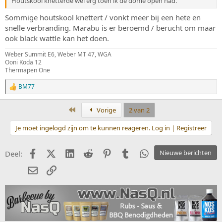
Houtskool knetterde wel erg toen ik de dome open had.
Sommige houtskool knettert / vonkt meer bij een hete en
snelle verbranding. Marabu is er beroemd / berucht om maar
ook black wattle kan het doen.
Weber Summit E6, Weber MT 47, WGA
Ooni Koda 12
Thermapen One
BM77
W
a
a
Eerste
Vorige
2 van 2
r
d
Je moet ingelogd zijn om te kunnen reageren. Log in | Registreer
e
r
i
Facebook
X (Twitter)
LinkedIn
Reddit
Pinterest
Tumblr
WhatsApp
Nieuwe berichten
Deel:
n
g
E-mail
koppeling
e
n
: