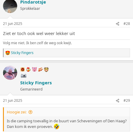
Pindarotsje
r
d
Sprokkelaar
e
r
i
21 jun 2025
#28
n
g
Ziet er toch ook wel weer lekker uit
e
n
Volg mie niet. Ik ben zelf de weg ook kwijt.
:
Sticky Fingers
W
a
a
r
d
e
Sticky Fingers
r
i
Gemarineerd
n
g
21 jun 2025
#29
e
n
:
Hoogie zei:
Is die camping toevallig in de buurt van Scheveningen of Den Haag?
Dan kom ik even proeven.