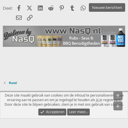
i
Facebook
X (Twitter)
LinkedIn
Reddit
Pinterest
Tumblr
WhatsApp
Nieuwe berichten
Deel:
n
g
E-mail
koppeling
e
n
:
Rund
Nederlands
Deze site maakt gebruik van cookies om de inhoud te personaliseren, jouw
Bove
ervaring aan te passen en om je ingelogd te houden als jij je registreert.
Contact
Voorwaarden en regels
Privacybeleid
Help
R
Door deze site te blijven gebruiken, stem je in met ons gebruik van cookies.
Onde
S
S
Accepteren
Leer meer...
®
Community platform by XenForo
© 2010-2026 XenForo Ltd.