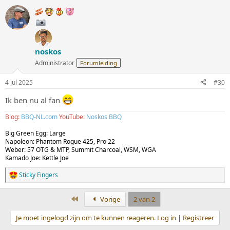
a
r
d
e
r
i
noskos
n
g
Administrator
Forumleiding
e
n
4 jul 2025
#30
:
Ik ben nu al fan
Blog:
BBQ-NL.com
YouTube:
Noskos BBQ
Big Green Egg: Large
Napoleon: Phantom Rogue 425, Pro 22
Weber: 57 OTG & MTP, Summit Charcoal, WSM, WGA
Kamado Joe: Kettle Joe
Sticky Fingers
W
a
a
Eerste
Vorige
2 van 2
r
d
Je moet ingelogd zijn om te kunnen reageren. Log in | Registreer
e
r