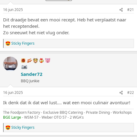
r
t
p
u
16 jun 2025
#21
s
m
t
Dit draadje bevat een mooi recept. Heb het verplaatst naar
a
het receptendeel.
r
Zo sneeuwt het niet vlug onder.
t
e
Sticky Fingers
r
W
a
a
r
d
e
Sander72
r
i
BBQ Junkie
n
g
16 jun 2025
#22
e
n
Ik denk dat ik dat wel lust.... wat een mooi culinair avontuur!
:
The Foodporn Factory - Exclusive BBQ Catering - Private Dining - Workshops
BGE Large
- WSM-57 - Weber OTO 57 - 2 WGA's
Sticky Fingers
W
a