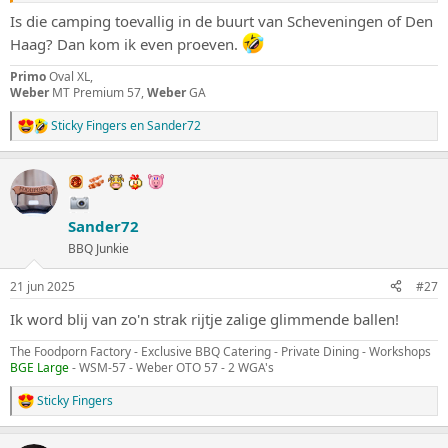
Is die camping toevallig in de buurt van Scheveningen of Den
Haag? Dan kom ik even proeven.
Primo
Oval XL,
Weber
MT Premium 57,
Weber
GA
Sticky Fingers
en
Sander72
W
a
a
r
d
e
Sander72
r
i
BBQ Junkie
n
g
21 jun 2025
#27
e
n
Ik word blij van zo'n strak rijtje zalige glimmende ballen!
:
The Foodporn Factory - Exclusive BBQ Catering - Private Dining - Workshops
BGE Large
- WSM-57 - Weber OTO 57 - 2 WGA's
Sticky Fingers
W
a
a