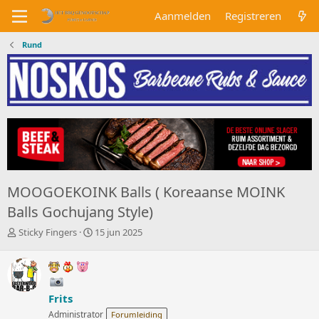
Aanmelden
Registreren
Rund
MOOGOEKOINK Balls ( Koreaanse MOINK
Balls Gochujang Style)
O
S
Sticky Fingers
15 jun 2025
n
t
d
a
e
r
r
t
w
d
Frits
e
a
Administrator
Forumleiding