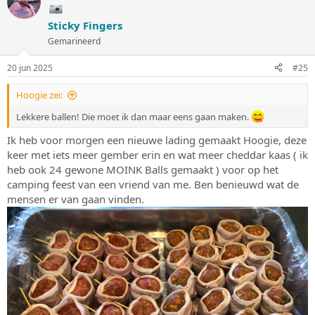
d
e
Sticky Fingers
r
i
Gemarineerd
n
g
20 jun 2025
#25
e
n
:
Hoogie zei:
Lekkere ballen! Die moet ik dan maar eens gaan maken.
Ik heb voor morgen een nieuwe lading gemaakt Hoogie, deze
keer met iets meer gember erin en wat meer cheddar kaas ( ik
heb ook 24 gewone MOINK Balls gemaakt ) voor op het
camping feest van een vriend van me. Ben benieuwd wat de
mensen er van gaan vinden.