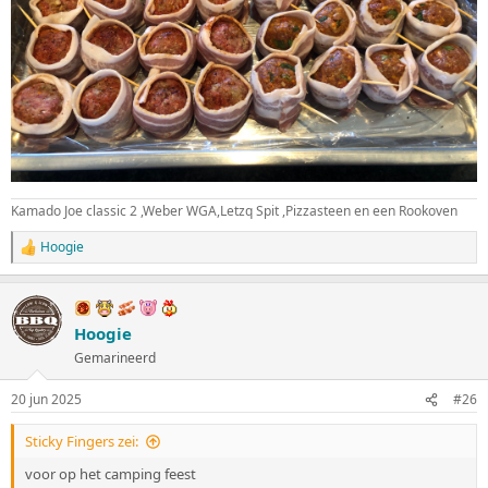
Kamado Joe classic 2 ,Weber WGA,Letzq Spit ,Pizzasteen en een Rookoven
Hoogie
W
a
a
r
d
Hoogie
e
Gemarineerd
r
i
n
20 jun 2025
#26
g
e
Sticky Fingers zei:
n
:
voor op het camping feest