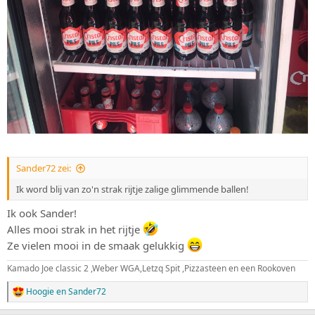
Sander72 zei:
Ik word blij van zo'n strak rijtje zalige glimmende ballen!
Ik ook Sander!
Alles mooi strak in het rijtje
Ze vielen mooi in de smaak gelukkig
Kamado Joe classic 2 ,Weber WGA,Letzq Spit ,Pizzasteen en een Rookoven
Hoogie
en
Sander72
W
a