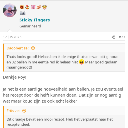
a
r
d
e
Sticky Fingers
r
i
Gemarineerd
n
g
17 jun 2025
#23
e
n
:
Dagobert zei:
Thats looks good! Helaas ben ik de enige thuis die van pittig houd
en 32 ballen in me eentje red ik helaas niet
Maar goed gedaan
(naamgenoot)!
Dankje Roy!
Ja het is een aardige hoeveelheid aan ballen. Je zou eventueel
het recept door de helft kunnen doen. Dat zijn er nog aardig
wat maar koud zijn ze ook echt lekker
Frits zei:
Dit draadje bevat een mooi recept. Heb het verplaatst naar het
receptendeel.