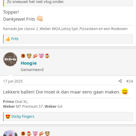
Zo sneeuwt het niet vlug onder.
Topper!
Dankjewel Frits
Kamado Joe classic 2 ,Weber WGA,Letzq Spit ,Pizzasteen en een Rookoven
Frits
W
a
a
r
d
Hoogie
e
Gemarineerd
r
i
n
17 jun 2025
#24
g
e
Lekkere ballen! Die moet ik dan maar eens gaan maken.
n
:
Primo
Oval XL,
Weber
MT Premium 57,
Weber
GA
Sticky Fingers
W
a
a
r