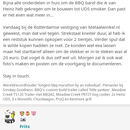
Bijna alle onderdelen in huis om de BBQ barel die ik van
s
m
Heinz heb gekregen om te bouwen tot UDS smoker. Dan past
t
a
er net even wat meer in...
r
t
Vandaag bij de Rotterdamse vestiging van Metaalwinkel.nl
e
geweest, man dat viel tegen. Strekstaal kneiter duur, al heb ik
r
een reststuk kunnen opkopen voor 2 tientjes. Verder spul dat
ik wilde kopen hadden ze niet. Ze konden wel eea lassen
maar het starttarief alleen om de stekker er in te steken was al
20 euro. Dat vogel ik dus zelf wel uit. Morgen zal ik ook wat
foto's maken en posten om de voortgang te documenteren.
Stay in touch.
Wereldrecordhouder 'longest bbq marathon by an individual', Pitmaster bij
Smokey Goodness. BBQ's: custom build trailer called 'little yankee', Meadow
Creek TS120 Trailer met BBQ42, Meadow Creek PR72T hog cooker, 2x Heinz
UDS, 3 x Monolith, Chuckwagon, ProQ en Kenmore grill
Frits