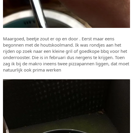
Maargoed, beetje zout er op en door . Eerst maar eens
begonnen met de houtskoolmand. Ik was rondjes aan het
rijden op zoek naar een kleine gril of goedkope bbq voor het
onderrooster. Die is in februari dus nergens te krijgen. Toen
zag ik bij de makro ineens twee pizzapannen liggen, dat moet
natuurlijk ook prima werken