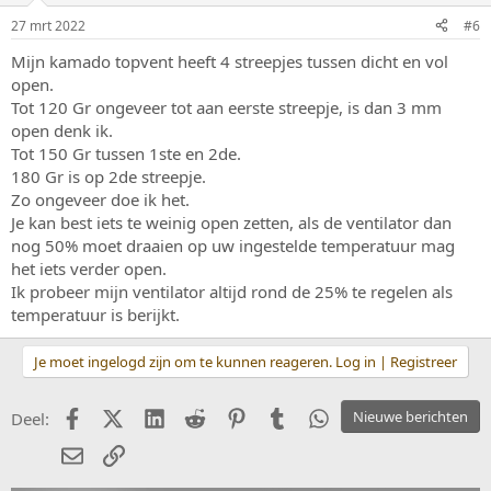
27 mrt 2022
#6
Mijn kamado topvent heeft 4 streepjes tussen dicht en vol
open.
Tot 120 Gr ongeveer tot aan eerste streepje, is dan 3 mm
open denk ik.
Tot 150 Gr tussen 1ste en 2de.
180 Gr is op 2de streepje.
Zo ongeveer doe ik het.
Je kan best iets te weinig open zetten, als de ventilator dan
nog 50% moet draaien op uw ingestelde temperatuur mag
het iets verder open.
Ik probeer mijn ventilator altijd rond de 25% te regelen als
temperatuur is berijkt.
Je moet ingelogd zijn om te kunnen reageren. Log in | Registreer
Facebook
X (Twitter)
LinkedIn
Reddit
Pinterest
Tumblr
WhatsApp
Nieuwe berichten
Deel:
E-mail
koppeling