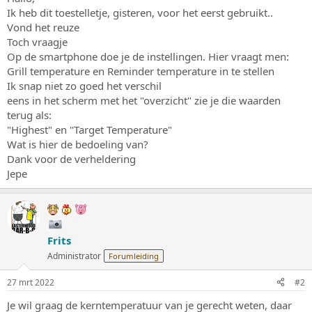
s
m
Ik heb dit toestelletje, gisteren, voor het eerst gebruikt..
t
Vond het reuze
a
Toch vraagje
r
Op de smartphone doe je de instellingen. Hier vraagt men:
t
Grill temperature en Reminder temperature in te stellen
e
r
Ik snap niet zo goed het verschil
eens in het scherm met het "overzicht" zie je die waarden
terug als:
"Highest" en "Target Temperature"
Wat is hier de bedoeling van?
Dank voor de verheldering
Jepe
Frits
Administrator
Forumleiding
27 mrt 2022
#2
Je wil graag de kerntemperatuur van je gerecht weten, daar