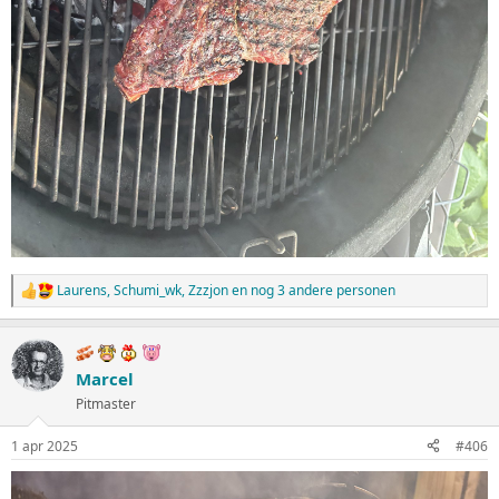
Laurens
,
Schumi_wk
,
Zzzjon
en nog 3 andere personen
W
a
a
r
d
Marcel
e
Pitmaster
r
i
n
1 apr 2025
#406
g
e
n