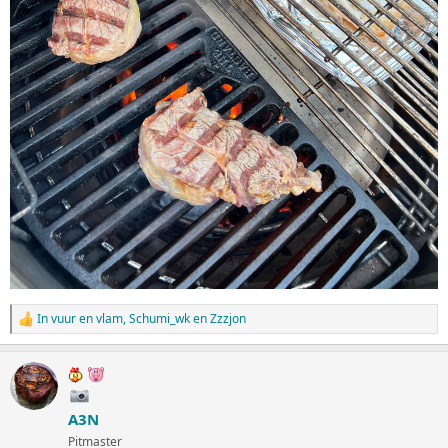
In vuur en vlam
,
Schumi_wk
en
Zzzjon
W
a
a
r
d
e
A3N
r
i
Pitmaster