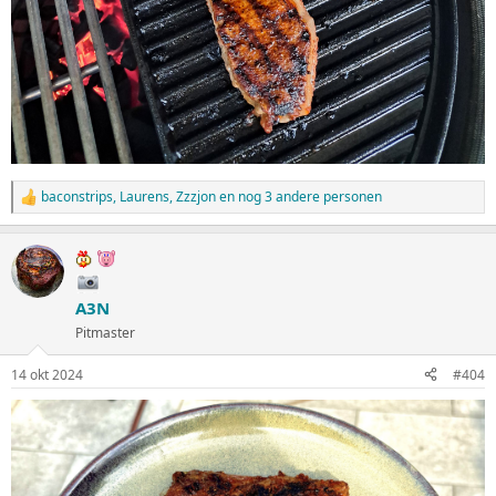
baconstrips
,
Laurens
,
Zzzjon
en nog 3 andere personen
W
a
a
r
d
e
A3N
r
i
Pitmaster
n
g
14 okt 2024
#404
e
n
: