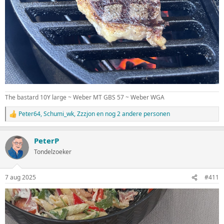
The bastard 10Y large ~ Weber MT GBS 57 ~ Weber WGA
Peter64
,
Schumi_wk
,
Zzzjon
en nog 2 andere personen
W
a
a
PeterP
r
d
Tondelzoeker
e
r
i
7 aug 2025
#411
n
g
e
n
: