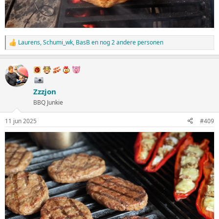
Laurens
,
Schumi_wk
,
BasB
en nog 2 andere personen
W
a
a
r
d
e
Zzzjon
r
i
BBQ Junkie
n
g
11 jun 2025
#409
e
n
: