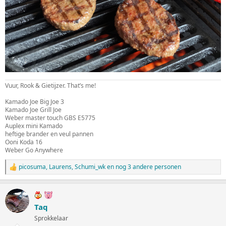
Vuur, Rook & Gietijzer. That’s me!
Kamado Joe Big Joe 3
Kamado Joe Grill Joe
Weber master touch GBS E5775
Auplex mini Kamado
heftige brander en veul pannen
Ooni Koda 16
Weber Go Anywhere
picosuma
,
Laurens
,
Schumi_wk
en nog 3 andere personen
W
a
a
r
d
Taq
e
Sprokkelaar
r