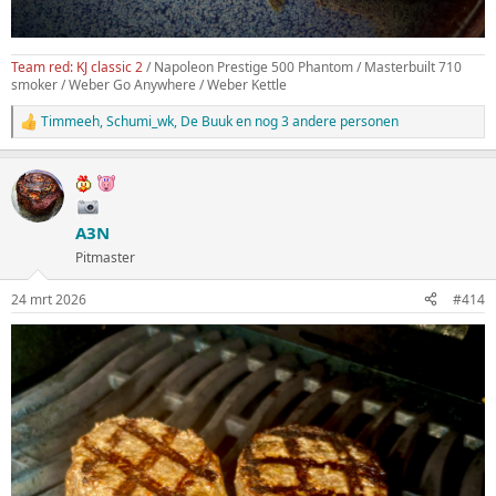
Team red: KJ classic 2
/ Napoleon Prestige 500 Phantom / Masterbuilt 710
smoker / Weber Go Anywhere / Weber Kettle
Timmeeh
,
Schumi_wk
,
De Buuk
en nog 3 andere personen
W
a
a
r
d
e
A3N
r
i
Pitmaster
n
g
24 mrt 2026
#414
e
n
: