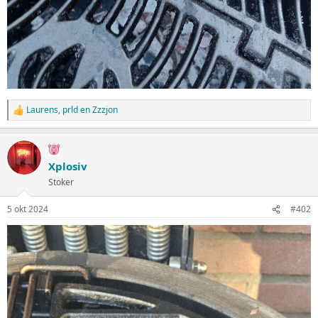
Laurens
,
prld
en
Zzzjon
W
a
a
r
d
Xplosiv
e
Stoker
r
i
n
5 okt 2024
#402
g
e
n
: