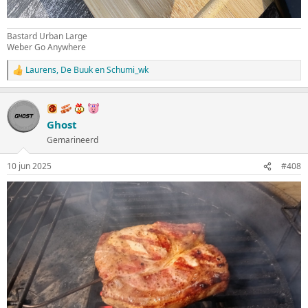
Bastard Urban Large
Weber Go Anywhere
Laurens
,
De Buuk
en
Schumi_wk
W
a
a
r
d
Ghost
e
Gemarineerd
r
i
n
10 jun 2025
#408
g
e
n
: