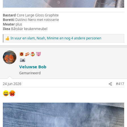
Bastard
Core Large Gloss Graphite
Boretti
DaVinci Nero met rotisserie
Meater
plus
Ikea
Båtskär keukenmeubel
In vuur en vlam
,
Noah
,
Minime
en nog 4 andere personen
W
a
a
r
d
e
Veluwse Bob
r
i
Gemarineerd
n
g
24 jun 2026
#417
e
n
: