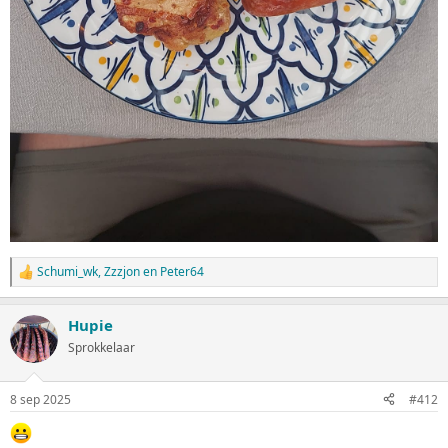
Schumi_wk
,
Zzzjon
en
Peter64
W
a
a
Hupie
r
d
Sprokkelaar
e
r
i
8 sep 2025
#412
n
g
e