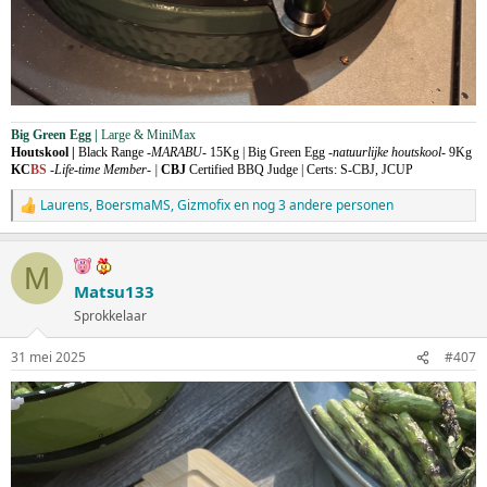
Big Green Egg |
Large & MiniMax
Houtskool |
Black Range -
MARABU-
15Kg | Big Green Egg -
natuurlijke houtskool-
9Kg
KC
BS
-
L
ife-time Member- |
CBJ
Certified BBQ Judge | Certs: S-CBJ, JCUP
Laurens
,
BoersmaMS
,
Gizmofix
en nog 3 andere personen
W
a
a
r
M
d
Matsu133
e
Sprokkelaar
r
i
n
31 mei 2025
#407
g
e
n
: