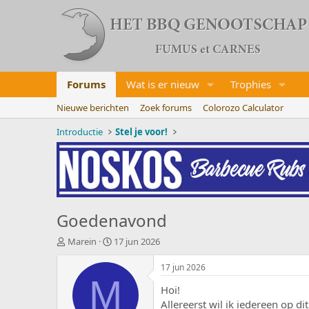
Forums
Wat is er nieuw
Trophies
Nieuwe berichten
Zoek forums
Colorozo Calculator
Introductie
Stel je voor!
Goedenavond
O
S
Marein
17 jun 2026
n
t
d
a
17 jun 2026
e
r
M
Hoi!
r
t
w
d
Allereerst wil ik iedereen op di