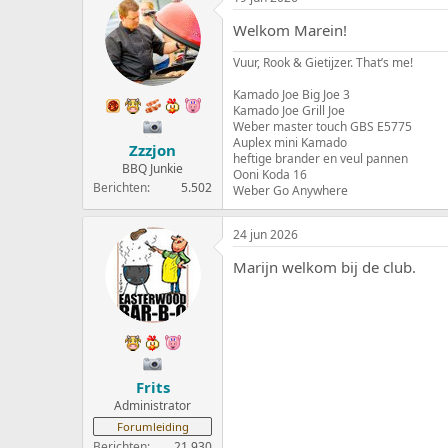
Welkom Marein!
Vuur, Rook & Gietijzer. That’s me!
Kamado Joe Big Joe 3
Kamado Joe Grill Joe
Weber master touch GBS E5775
Auplex mini Kamado
Zzzjon
heftige brander en veul pannen
BBQ Junkie
Ooni Koda 16
Berichten
5.502
Weber Go Anywhere
24 jun 2026
Marijn welkom bij de club.
Frits
Administrator
Forumleiding
Berichten
21.930