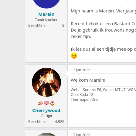
e
a
r
t
Mijn naam is Marein. Vier jaar g
Marein
p
u
s
m
Tondelzoeker
Recent heb ik er een Bastard C
t
Berichten
8
De Jr. gebruik ik trouwens nog
a
r
zeker fijn.
t
e
Ik las dus al een tijdje mee op
r
17 jun 2026
Welkom Marein!
Weber Summit E6, Weber MT 47, WGA
Ooni Koda 12
Thermapen One
Cherrywood
Gerijpt
Berichten
4.926
17 jun 2026