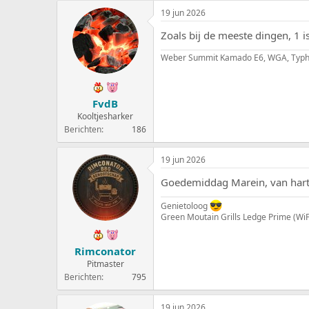
19 jun 2026
Zoals bij de meeste dingen, 1 
Weber Summit Kamado E6, WGA, Typh
FvdB
Kooltjesharker
Berichten
186
19 jun 2026
Goedemiddag Marein, van harte
Genietoloog
Green Moutain Grills Ledge Prime (W
Rimconator
Pitmaster
Berichten
795
19 jun 2026