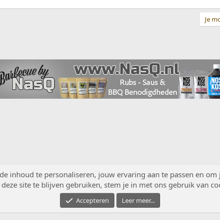
Je mo
ppeling
 inhoud te personaliseren, jouw ervaring aan te passen en om je 
deze site te blijven gebruiken, stem je in met ons gebruik van co
Accepteren
Leer meer...
®
Community platform by XenForo
© 2010-2026 XenForo Ltd.