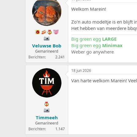
Welkom Marein!
Zo'n auto modeltje is en blijft 
Het hebben van meerdere bbqs
Big green egg
LARGE
Big green egg
Minimax
Veluwse Bob
Weber go anywhere
Gemarineerd
Berichten
2.241
18 jun 2026
Van harte welkom Marein! Veel 
Timmeeh
Gemarineerd
Berichten
1.147