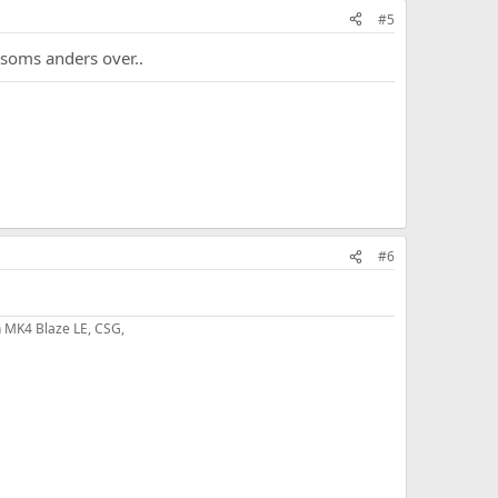
#5
 soms anders over..
#6
 MK4 Blaze LE, CSG,