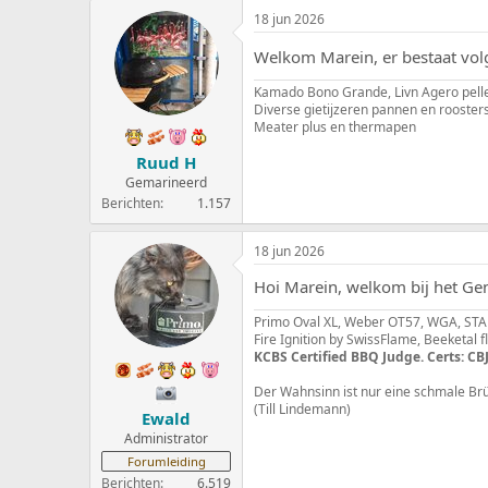
18 jun 2026
Welkom Marein, er bestaat volge
Kamado Bono Grande, Livn Agero pelle
Diverse gietijzeren pannen en rooster
Meater plus en thermapen
Ruud H
Gemarineerd
Berichten
1.157
18 jun 2026
Hoi Marein, welkom bij het G
Primo Oval XL, Weber OT57, WGA, STAU
Fire Ignition by SwissFlame, Beeketal 
KCBS Certified BBQ Judge. Certs: CBJ
Der Wahnsinn ist nur eine schmale Br
(Till Lindemann)
Ewald
Administrator
Forumleiding
Berichten
6.519