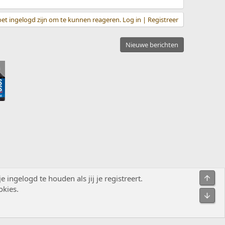
et ingelogd zijn om te kunnen reageren. Log in | Registreer
Nieuwe berichten
Bove
ingelogd te houden als jij je registreert.
okies.
Contact
Voorwaarden en regels
Privacybeleid
Help
R
Onde
S
S