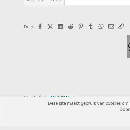
Facebook
X (Twitter)
LinkedIn
Reddit
Pinterest
Tumblr
WhatsApp
E-mail
ko
Deel:
Introductie
Stel je voor!
Deze site maakt gebruik van cookies om de
Door 
Nederlands