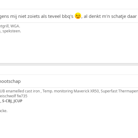
ns mij niet zoiets als teveel bbq's
, al denkt m'n schatje daar
tgrill, WGA.
s, speksteen.
enootschap
B enamelled cast iron , Temp. monitoring Maverick XR50, Superfast Thermapen
fleischwolf fw735
, S-CBJ, JCUP
ücke.