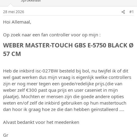
Sprokkelaar
e
a
r
t
28 mei 2026
#1
p
u
s
m
Hoi Allemaal,
t
a
Op zoek naar een fan controller voor op mijn :
r
t
WEBER MASTER-TOUCH GBS E-5750 BLACK Ø
e
57 CM​
r
Heb de inkbird isc-027BW besteld bij bol, nu twijfel ik of dit
wel gaat werken dus mijn vraag is eigenlijk welke controllers
zijn er nog meer tegen een goede/redelijke prijs.(die van
weber zelf €300 past qua prijs en user caseniet in mijn
plaatje). Mochten er mensen zijn die goede andere opties
weten en/of zelf de inkbird gebruiken op hun mastertouch
dan hoor ik graag hoe ze die dan hebben geïnstalleerd ….
Alvast bedankt voor het meedenken
Gr