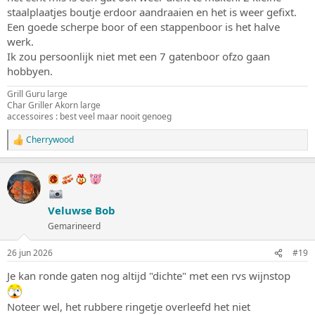
:
staalplaatjes boutje erdoor aandraaien en het is weer gefixt.
Een goede scherpe boor of een stappenboor is het halve
werk.
Ik zou persoonlijk niet met een 7 gatenboor ofzo gaan
hobbyen.
Grill Guru large
Char Griller Akorn large
accessoires : best veel maar nooit genoeg
Cherrywood
W
a
a
r
d
e
Veluwse Bob
r
i
Gemarineerd
n
g
26 jun 2026
#19
e
n
Je kan ronde gaten nog altijd "dichte" met een rvs wijnstop
:
Noteer wel, het rubbere ringetje overleefd het niet