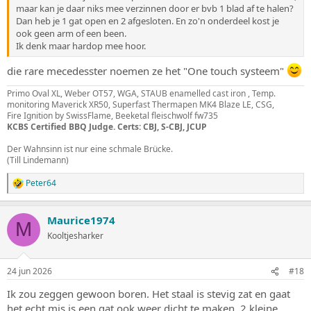
maar kan je daar niks mee verzinnen door er bvb 1 blad af te halen?
Dan heb je 1 gat open en 2 afgesloten. En zo'n onderdeel kost je
ook geen arm of een been.
Ik denk maar hardop mee hoor.
die rare mecedesster noemen ze het "One touch systeem"
Primo Oval XL, Weber OT57, WGA, STAUB enamelled cast iron , Temp.
monitoring Maverick XR50, Superfast Thermapen MK4 Blaze LE, CSG,
Fire Ignition by SwissFlame, Beeketal fleischwolf fw735
KCBS Certified BBQ Judge. Certs: CBJ, S-CBJ, JCUP
Der Wahnsinn ist nur eine schmale Brücke.
(Till Lindemann)
Peter64
W
a
a
Maurice1974
r
M
d
Kooltjesharker
e
r
i
24 jun 2026
#18
n
g
Ik zou zeggen gewoon boren. Het staal is stevig zat en gaat
e
het echt mis is een gat ook weer dicht te maken. 2 kleine
n