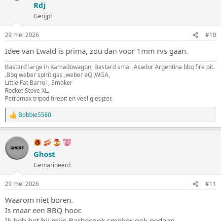
Rdj
r
i
Gerijpt
n
g
29 mei 2026
#10
e
n
Idee van Ewald is prima, zou dan voor 1mm rvs gaan.
:
Bastard large in Kamadowagon, Bastard smal ,Asador Argentina bbq fire pit.
.Bbq weber spirit gas ,weber eQ ,WGA,
Little Fat Barrel , Smoker
Rocket Stove XL.
Petromax tripod firepit en veel gietijzer.
Bobbie5580
W
a
a
r
d
Ghost
e
Gemarineerd
r
i
n
29 mei 2026
#11
g
e
Waarom niet boren.
n
Is maar een BBQ hoor.
:
Ik heb het bij mijn Barbecook smoker ook gedaan.