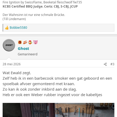
Fire Ignition by SwissFlame, Beeketal fleischwolf fw735
KCBS Certified BBQ Judge. Certs: CBJ, S-CBJ, JCUP
Der Wahnsinn ist nur eine schmale Brücke.
(Till Lindemann)
Bobbie5580
W
a
a
r
d
Ghost
e
Gemarineerd
r
i
n
28 mei 2026
#3
g
e
Wat Ewald zegt.
n
Zelf heb ik in een barbecook smoker een gat geboord en een
:
spoelbak afvoer gemonteerd met kraan.
Zo kan ik ook zonder inkbird aan de slag.
Heb er ook een Weber rubber ingezet voor de kabeltjes