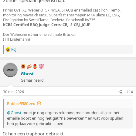
Zonder speciaal gereedschap.
Primo Oval XL, Weber OT57, WGA, STAUB enamelled cast iron , Temp.
monitoring Maverick XR50, Superfast Thermapen MK4 Blaze LE, CSG,
Fire Ignition by SwissFlame, Beeketal fleischwolf fw735
KCBS Certified BBQ Judge. Certs: CBJ, S-CBJ, JCUP
Der Wahnsinn ist nur eine schmale Brücke.
(Till Lindemann)
Rdj
W
a
a
r
d
Ghost
e
Gemarineerd
r
i
n
30 mei 2026
#14
g
e
Bobbie5580 zei:
n
:
@Ghost
moet je nog ergens rekening mee houden als je in het
emaille boort en nog het gat “na bewerken “ en wat voor spullen
heb jij daarvoor gebruikt … bvd
Ik heb een trapboor gebruikt.