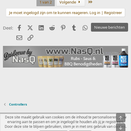
Laatste
1 van 2
Volgende
Je moet ingelogd zijn om te kunnen reageren. Log in | Registreer
Facebook
X (Twitter)
LinkedIn
Reddit
Pinterest
Tumblr
WhatsApp
Nieuwe berichten
Deel:
E-mail
koppeling
Controllers
Nederlands
Deze site maakt gebruik van cookies om de inhoud te personaliseren, jouw
Bove
ervaring aan te passen en om je ingelogd te houden als jij je registreert.
Contact
Voorwaarden en regels
Privacybeleid
Help
R
Door deze site te blijven gebruiken, stem je in met ons gebruik van cookies.
Onde
S