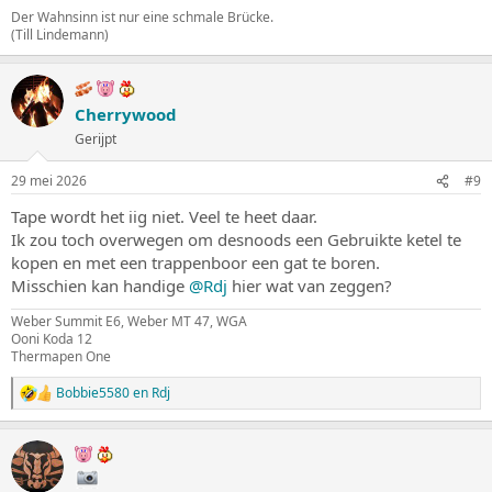
Der Wahnsinn ist nur eine schmale Brücke.
(Till Lindemann)
Cherrywood
Gerijpt
29 mei 2026
#9
Tape wordt het iig niet. Veel te heet daar.
Ik zou toch overwegen om desnoods een Gebruikte ketel te
kopen en met een trappenboor een gat te boren.
Misschien kan handige
@Rdj
hier wat van zeggen?
Weber Summit E6, Weber MT 47, WGA
Ooni Koda 12
Thermapen One
Bobbie5580
en
Rdj
W
a
a
r
d
e