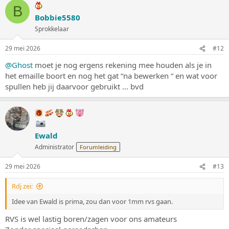
r
B
d
Bobbie5580
e
Sprokkelaar
r
i
n
29 mei 2026
#12
g
e
@Ghost
moet je nog ergens rekening mee houden als je in
n
het emaille boort en nog het gat “na bewerken “ en wat voor
:
spullen heb jij daarvoor gebruikt … bvd
Ewald
Administrator
Forumleiding
29 mei 2026
#13
Rdj zei:
Idee van Ewald is prima, zou dan voor 1mm rvs gaan.
RVS is wel lastig boren/zagen voor ons amateurs