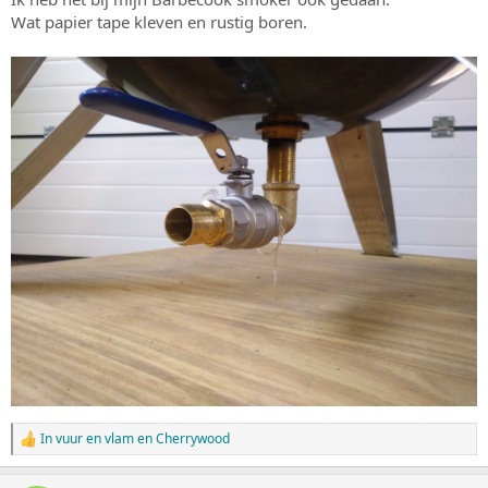
Wat papier tape kleven en rustig boren.
In vuur en vlam
en
Cherrywood
W
a
a