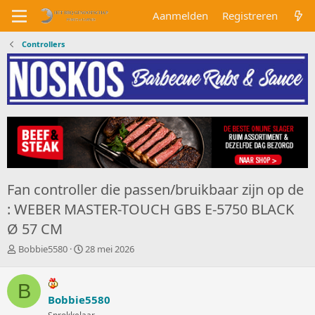
Aanmelden
Registreren
Controllers
Fan controller die passen/bruikbaar zijn op de
: WEBER MASTER-TOUCH GBS E-5750 BLACK
Ø 57 CM
O
S
Bobbie5580
28 mei 2026
n
t
d
a
B
e
r
r
Bobbie5580
t
w
d