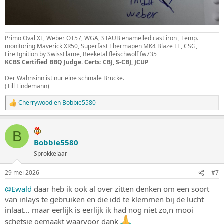
Primo Oval XL, Weber OT57, WGA, STAUB enamelled cast iron , Temp.
monitoring Maverick XR50, Superfast Thermapen MK4 Blaze LE, CSG,
Fire Ignition by SwissFlame, Beeketal fleischwolf fw735
KCBS Certified BBQ Judge. Certs: CBJ, S-CBJ, JCUP
Der Wahnsinn ist nur eine schmale Brücke.
(Till Lindemann)
Cherrywood
en
Bobbie5580
W
a
a
r
B
d
Bobbie5580
e
Sprokkelaar
r
i
n
29 mei 2026
#7
g
e
@Ewald
daar heb ik ook al over zitten denken om een soort
n
van inlays te gebruiken en die idd te klemmen bij de lucht
:
inlaat… maar eerlijk is eerlijk ik had nog niet zo,n mooi
schetsje gemaakt waarvoor dank