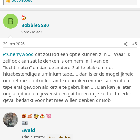
Bobbie5580
W
a
a
r
B
d
Bobbie5580
e
Sprokkelaar
r
i
n
29 mei 2026
#5
g
e
@Cherrywood
dat zou idd een optie kunnen zijn …. Waar ik
n
zelf ook aan zat te denken is om hem in 1 van de
:
“luchtinlaten” en dan de andere 2 af te plakken met
hittebestendige aluminium tape….. dan is er de mogelijkheid
om het met controller fan te gebruiken en met fan eruit en
tape eraf gewoon als kettle te gebruiken …. Dan kan je later
nog altijd indien gewenst een gat boren in je kettle. In ieder
geval bedankt voor het mee willen denken gr Bob
Ewald
Administrator
Forumleiding