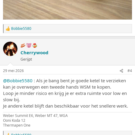
Bobbie5580
W
a
a
r
d
Cherrywood
e
Gerijpt
r
i
n
29 mei 2026
#4
g
e
@Bobbie5580
: Als je bang bent je goede ketel te verzieken
n
kan je overwegen een tweede hands WSM te kopen.
:
Loop je minder risico en krijg je er extra ruimte voor low en
slow bij.
Je andere ketel blijft dan beschikbaar voor het snellere werk.
Weber Summit E6, Weber MT 47, WGA
Ooni Koda 12
Thermapen One