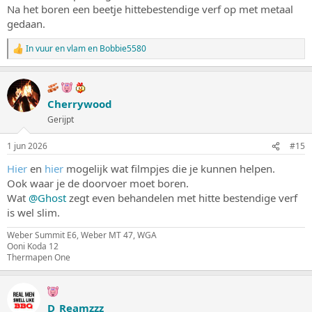
Na het boren een beetje hittebestendige verf op met metaal
gedaan.
In vuur en vlam
en
Bobbie5580
W
a
a
r
d
Cherrywood
e
Gerijpt
r
i
n
1 jun 2026
#15
g
e
Hier
en
hier
mogelijk wat filmpjes die je kunnen helpen.
n
Ook waar je de doorvoer moet boren.
:
Wat
@Ghost
zegt even behandelen met hitte bestendige verf
is wel slim.
Weber Summit E6, Weber MT 47, WGA
Ooni Koda 12
Thermapen One
D_Reamzzz