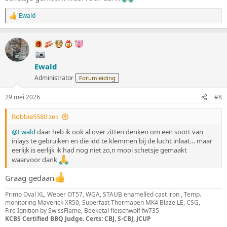
Ewald
W
a
a
r
d
e
Ewald
r
i
Administrator
Forumleiding
n
g
29 mei 2026
#8
e
n
:
Bobbie5580 zei:
@Ewald
daar heb ik ook al over zitten denken om een soort van
inlays te gebruiken en die idd te klemmen bij de lucht inlaat… maar
eerlijk is eerlijk ik had nog niet zo,n mooi schetsje gemaakt
waarvoor dank
Graag gedaan
Primo Oval XL, Weber OT57, WGA, STAUB enamelled cast iron , Temp.
monitoring Maverick XR50, Superfast Thermapen MK4 Blaze LE, CSG,
Fire Ignition by SwissFlame, Beeketal fleischwolf fw735
KCBS Certified BBQ Judge. Certs: CBJ, S-CBJ, JCUP