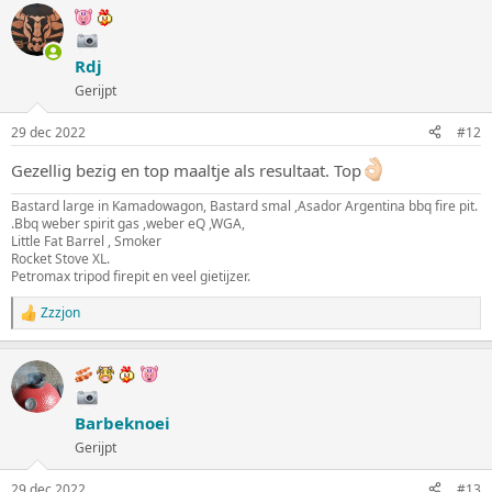
r
d
e
Rdj
r
i
Gerijpt
n
g
29 dec 2022
#12
e
n
Gezellig bezig en top maaltje als resultaat. Top
:
Bastard large in Kamadowagon, Bastard smal ,Asador Argentina bbq fire pit.
.Bbq weber spirit gas ,weber eQ ,WGA,
Little Fat Barrel , Smoker
Rocket Stove XL.
Petromax tripod firepit en veel gietijzer.
Zzzjon
W
a
a
r
d
e
Barbeknoei
r
i
Gerijpt
n
g
29 dec 2022
#13