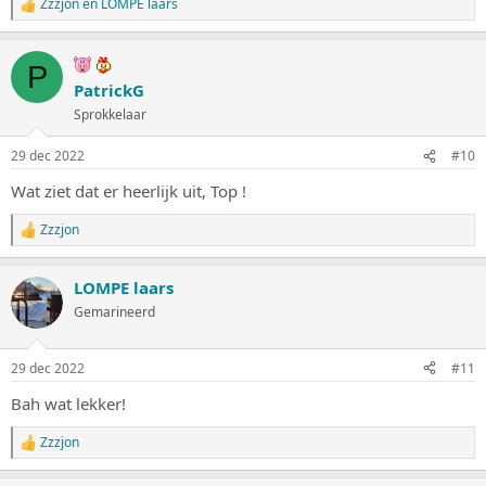
Zzzjon
en
LOMPE laars
W
a
a
r
P
d
PatrickG
e
Sprokkelaar
r
i
n
29 dec 2022
#10
g
e
Wat ziet dat er heerlijk uit, Top !
n
:
Zzzjon
W
a
a
LOMPE laars
r
d
Gemarineerd
e
r
i
29 dec 2022
#11
n
g
Bah wat lekker!
e
n
Zzzjon
:
W
a
a