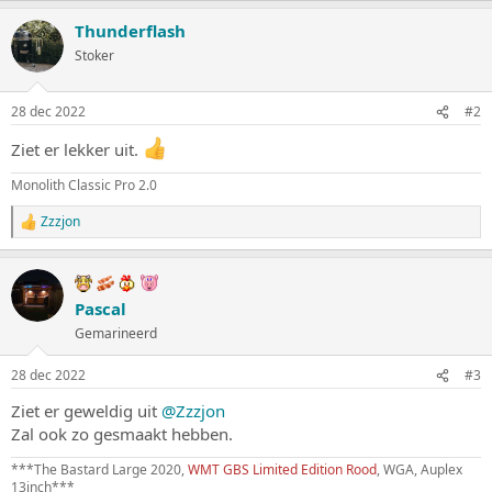
a
Thunderflash
r
d
Stoker
e
r
i
28 dec 2022
#2
n
g
Ziet er lekker uit.
e
n
Monolith Classic Pro 2.0
:
Zzzjon
W
a
a
r
d
Pascal
e
Gemarineerd
r
i
n
28 dec 2022
#3
g
e
Ziet er geweldig uit
@Zzzjon
n
Zal ook zo gesmaakt hebben.
:
***The Bastard Large 2020,
WMT GBS Limited Edition Rood
, WGA, Auplex
13inch***