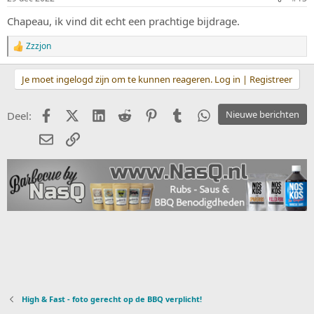
e
n
Chapeau, ik vind dit echt een prachtige bijdrage.
:
Zzzjon
W
a
a
Je moet ingelogd zijn om te kunnen reageren. Log in | Registreer
r
d
e
Facebook
X (Twitter)
LinkedIn
Reddit
Pinterest
Tumblr
WhatsApp
Nieuwe berichten
Deel:
r
i
E-mail
koppeling
n
g
e
n
:
High & Fast - foto gerecht op de BBQ verplicht!