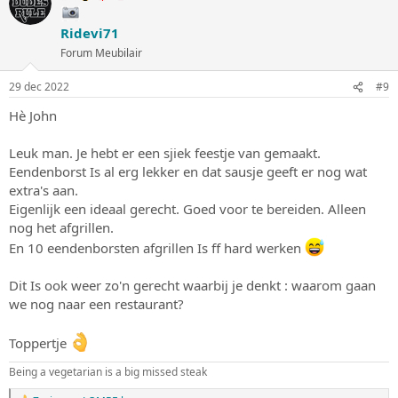
d
e
Ridevi71
r
i
Forum Meubilair
n
g
29 dec 2022
#9
e
n
Hè John
:
Leuk man. Je hebt er een sjiek feestje van gemaakt.
Eendenborst Is al erg lekker en dat sausje geeft er nog wat
extra's aan.
Eigenlijk een ideaal gerecht. Goed voor te bereiden. Alleen
nog het afgrillen.
En 10 eendenborsten afgrillen Is ff hard werken
Dit Is ook weer zo'n gerecht waarbij je denkt : waarom gaan
we nog naar een restaurant?
Toppertje
Being a vegetarian is a big missed steak