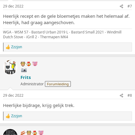
n
29 dec 2022
#7
g
e
Heerlijk recept en de gele bloemetjes maken het helemaal af.
n
Heerlijk, had graag aangeschoven.
:
WGA - WSM 57 - Bastard Urban 2019 L - Bastard Small 2021 - Windmill
Dutch Stove - iGrill 2 - Thermapen MK4
Zzzjon
W
a
a
r
d
e
Frits
r
i
Administrator
Forumleiding
n
g
29 dec 2022
#8
e
n
Heerlijke bijdrage, krijg gelijk trek.
:
Zzzjon
W
a
a
r