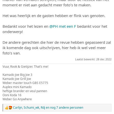
moment er niet aan gedacht meer foto’s te maken.
Het was heerlijk en de gasten hebben er flink van genoten.
Bedankt voor het lezen en
@PH met een F
bedankt voor het
onderwerp!
De andere gerechten die hier de revue hebben gepasseerd zal
ik komende dag ook uitschrijven, hier heb ik wel veel meer
foto’s van.
Laatst bewerkt:
28 dec 2022
Vuur, Rook & Gietijzer. That’s me!
Kamado Joe Big Joe 3
Kamado Joe Grill Joe
Weber master touch GBS E5775
Auplex mini Kamado
heftige brander en veul pannen
Ooni Koda 16
Weber Go Anywhere
Carlijn
,
Schumi_wk
,
Rdj
en nog 7 andere personen
W
a