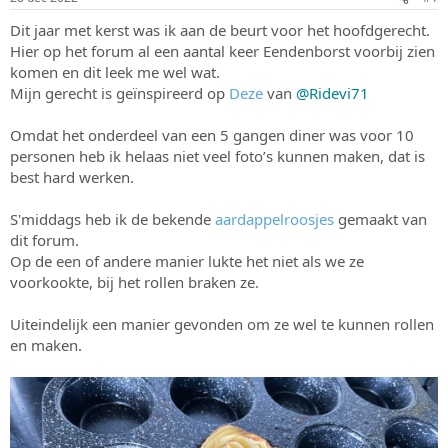
s
m
Dit jaar met kerst was ik aan de beurt voor het hoofdgerecht.
t
a
Hier op het forum al een aantal keer Eendenborst voorbij zien
r
komen en dit leek me wel wat.
t
Mijn gerecht is geïnspireerd op
Deze
van
@Ridevi71
e
r
Omdat het onderdeel van een 5 gangen diner was voor 10
personen heb ik helaas niet veel foto’s kunnen maken, dat is
best hard werken.
S'middags heb ik de bekende
aardappelroosjes
gemaakt van
dit forum.
Op de een of andere manier lukte het niet als we ze
voorkookte, bij het rollen braken ze.
Uiteindelijk een manier gevonden om ze wel te kunnen rollen
en maken.