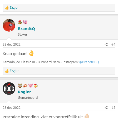
Zzzjon
W
a
a
r
d
BrandtQ
e
Stoker
r
i
n
28 dec 2022
#4
g
e
Knap gedaan!
n
:
Kamado Joe Classic III - Burnhard Nero - Instagram:
@BrandtBBQ
Zzzjon
W
a
a
r
d
Rogier
e
Gemarineerd
r
i
n
28 dec 2022
#5
g
e
Prachtige inzending. Ziet er voortreffelijk uit