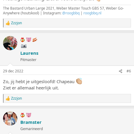
n
:
The Bastard Urban Large 2021, Weber Master Touch GBS 57, Weber Go-
Anywhere (houtskool) | Instagram:
@roogbbq
|
roogbbq.nl
Zzzjon
W
a
a
r
d
e
Laurens
r
i
Pitmaster
n
g
29 dec 2022
#6
e
n
Zo, jij hebt je uitgesloofd! Chapeau
:
Ziet er allemaal heerlijk uit.
Zzzjon
W
a
a
r
d
Bramster
e
Gemarineerd
r
i