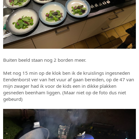
Buiten beeld staan nog 2 borden meer.
Met nog 15 min op de klok ben ik de kruislings ingesneden
Eendenborst ver van het vuur af gaan bereiden, op de 47 van
mijn zwager had ik voor de kids een in dikke plakken
gesneden beenham liggen. (Maar niet op de foto dus niet
gebeurd)