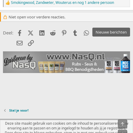
Smokingwood
,
Zandweter
,
Wouterus
en nog 1 andere persoon
W
a
a
Niet open voor verdere reacties.
r
d
e
Facebook
X (Twitter)
LinkedIn
Reddit
Pinterest
Tumblr
WhatsApp
Nieuwe berichten
Deel:
r
i
E-mail
koppeling
n
g
e
n
:
Stel je voor!
Nederlands
Deze site maakt gebruik van cookies om de inhoud te personaliseren, jouw
Bove
ervaring aan te passen en om je ingelogd te houden als jij je registreert.
Contact
Voorwaarden en regels
Privacybeleid
Help
R
Door deze site te blijven gebruiken, stem je in met ons gebruik van cookies.