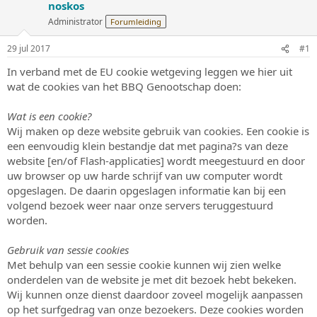
noskos
s
m
t
Administrator
Forumleiding
a
r
29 jul 2017
#1
t
In verband met de EU cookie wetgeving leggen we hier uit
e
r
wat de cookies van het BBQ Genootschap doen:
Wat is een cookie?
Wij maken op deze website gebruik van cookies. Een cookie is
een eenvoudig klein bestandje dat met pagina?s van deze
website [en/of Flash-applicaties] wordt meegestuurd en door
uw browser op uw harde schrijf van uw computer wordt
opgeslagen. De daarin opgeslagen informatie kan bij een
volgend bezoek weer naar onze servers teruggestuurd
worden.
Gebruik van sessie cookies
Met behulp van een sessie cookie kunnen wij zien welke
onderdelen van de website je met dit bezoek hebt bekeken.
Wij kunnen onze dienst daardoor zoveel mogelijk aanpassen
op het surfgedrag van onze bezoekers. Deze cookies worden