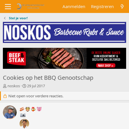
Aanmelden
Registreren
Stel je voor!
Cookies op het BBQ Genootschap
O
S
noskos
29 jul 2017
n
t
d
Niet open voor verdere reacties.
a
e
r
r
t
w
d
e
a
r
t
p
u