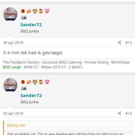
Sander72
BBQ Junkie
30 apr 2018
#13
3-4 mm dik had ik gevraagd.
The Foodporn Factory - Exclusive BBQ Catering - Private Dining - Workshops
BGE Large
- WSM-57 - Weber OTO 57 - 2 WGA's
Sander72
BBQ Junkie
30 apr 2018
#14
Denny zei:
Ziet er lekker uit. Zat er een beetje een pittige bite in? Wil graag je