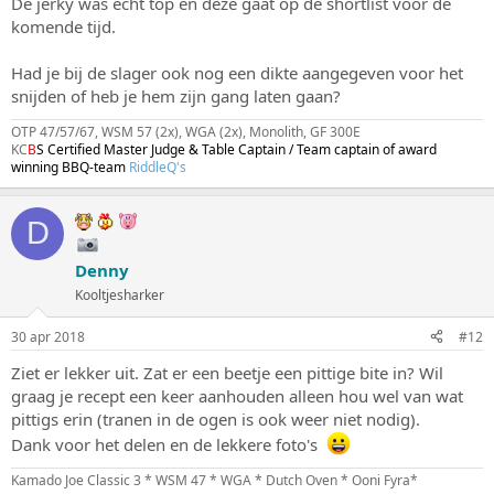
De jerky was echt top en deze gaat op de shortlist voor de
komende tijd.
Had je bij de slager ook nog een dikte aangegeven voor het
snijden of heb je hem zijn gang laten gaan?
OTP 47/57/67, WSM 57 (2x), WGA (2x), Monolith, GF 300E
KC
B
S Certified Master Judge & Table Captain / Team captain of award
winning BBQ-team
RiddleQ's
D
Denny
Kooltjesharker
30 apr 2018
#12
Ziet er lekker uit. Zat er een beetje een pittige bite in? Wil
graag je recept een keer aanhouden alleen hou wel van wat
pittigs erin (tranen in de ogen is ook weer niet nodig).
Dank voor het delen en de lekkere foto's
Kamado Joe Classic 3 * WSM 47 * WGA * Dutch Oven * Ooni Fyra*