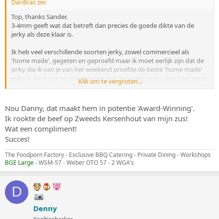
DanBras zei:
Top, thanks Sander.
3-4mm geeft wat dat betreft dan precies de goede dikte van de
jerky als deze klaar is.
Ik heb veel verschillende soorten jerky, zowel commercieel als
'home made', gegeten en geproefd maar ik moet eerlijk zijn dat de
jerky die ik van je van het weekend proefde de beste 'home made'
jerky is die ik tot nu toe gegeten heb. Je recept is dus een heel mooi
Klik om te vergroten...
uitgangspunt om zelf weer een keer jerky te gaan maken
Nou Danny, dat maakt hem in potentie 'Award-Winning'.
Ik rookte de beef op Zweeds Kersenhout van mijn zus!
Wat een compliment!
Succes!
The Foodporn Factory - Exclusive BBQ Catering - Private Dining - Workshops
BGE Large
- WSM-57 - Weber OTO 57 - 2 WGA's
D
Denny