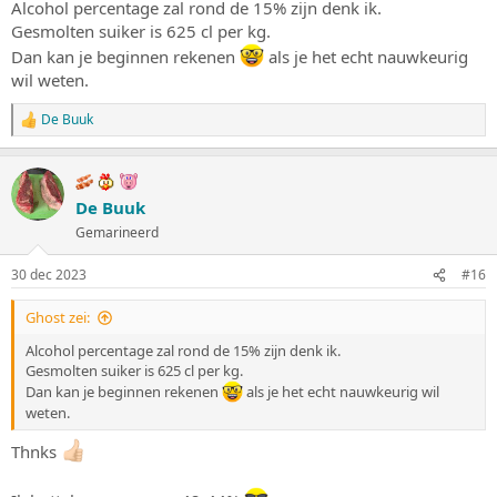
Alcohol percentage zal rond de 15% zijn denk ik.
Gesmolten suiker is 625 cl per kg.
Dan kan je beginnen rekenen
als je het echt nauwkeurig
wil weten.
De Buuk
W
a
a
r
d
De Buuk
e
Gemarineerd
r
i
n
30 dec 2023
#16
g
e
Ghost zei:
n
:
Alcohol percentage zal rond de 15% zijn denk ik.
Gesmolten suiker is 625 cl per kg.
Dan kan je beginnen rekenen
als je het echt nauwkeurig wil
weten.
Thnks