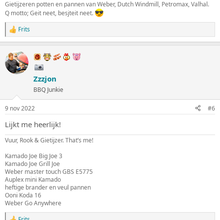
Gietijzeren potten en pannen van Weber, Dutch Windmill, Petromax, Valhal.
Q motto; Geit neet, besjteit neet.
Frits
W
a
a
r
d
e
Zzzjon
r
i
BBQ Junkie
n
g
9 nov 2022
#6
e
n
Lijkt me heerlijk!
:
Vuur, Rook & Gietijzer. That’s me!
Kamado Joe Big Joe 3
Kamado Joe Grill Joe
Weber master touch GBS E5775
Auplex mini Kamado
heftige brander en veul pannen
Ooni Koda 16
Weber Go Anywhere
Frits