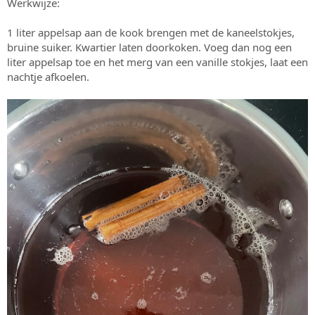
Werkwijze:
1 liter appelsap aan de kook brengen met de kaneelstokjes,
bruine suiker. Kwartier laten doorkoken. Voeg dan nog een
liter appelsap toe en het merg van een vanille stokjes, laat een
nachtje afkoelen.