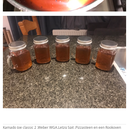
Kamado Joe classic 2 ,Weber WGA,Letzq Spit ,Pizzasteen en een Rookoven