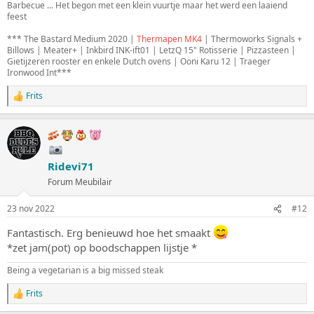
:
Barbecue ... Het begon met een klein vuurtje maar het werd een laaiend
feest
*** The Bastard Medium 2020 |
Thermapen MK4
| Thermoworks Signals +
Billows | Meater+ | Inkbird INK-ift01 | LetzQ 15" Rotisserie | Pizzasteen |
Gietijzeren rooster en enkele Dutch ovens
| Ooni Karu 12
| Traeger
Ironwood Int
***
Frits
W
a
a
r
d
e
Ridevi71
r
i
Forum Meubilair
n
g
23 nov 2022
#12
e
n
Fantastisch. Erg benieuwd hoe het smaakt
:
*zet jam(pot) op boodschappen lijstje *
Being a vegetarian is a big missed steak
Frits
W
a