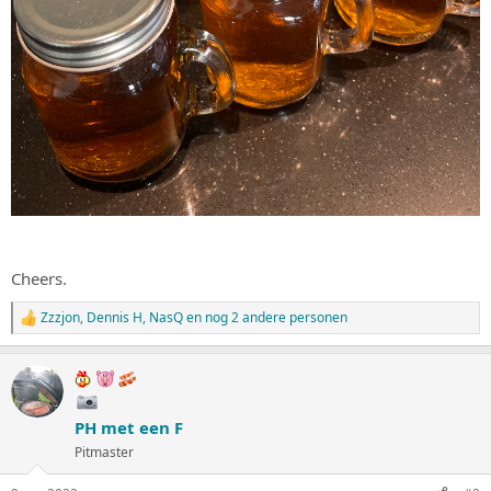
Cheers.
Zzzjon
,
Dennis H
,
NasQ
en nog 2 andere personen
W
a
a
r
d
e
PH met een F
r
i
Pitmaster
n
g