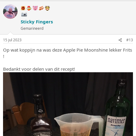
a
r
d
e
Sticky Fingers
r
i
Gemarineerd
n
g
15 jul 2023
#13
e
n
Op wat koppijn na was deze Apple Pie Moonshine lekker Frits
:
!
Bedankt voor delen van dit recept!