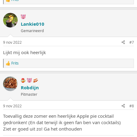
W
a
a
r
d
Lankie010
e
Gemarineerd
r
i
n
9 nov 2022
#7
g
e
Lijkt mij ook heerlijk
n
:
Frits
W
a
a
r
d
Robdijn
e
Pitmaster
r
i
n
9 nov 2022
#8
g
e
Toevallig deze zomer een heerlijke Apple pie cocktail
n
gedronken! (En dat terwijl ik geen fan ben van cocktails)
:
Ziet er goed uit zo! Ga het onthouden