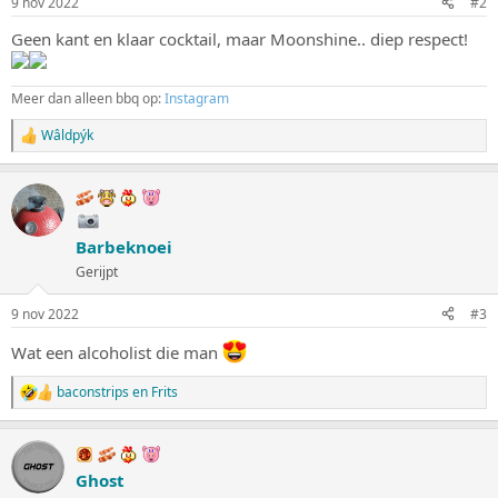
9 nov 2022
#2
e
n
Geen kant en klaar cocktail, maar Moonshine.. diep respect!
:
Meer dan alleen bbq op:
Instagram
Wâldpýk
W
a
a
r
d
e
Barbeknoei
r
i
Gerijpt
n
g
9 nov 2022
#3
e
n
Wat een alcoholist die man
:
baconstrips
en
Frits
W
a
a
r
d
Ghost
e