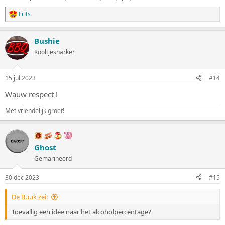
Frits
W
a
a
Bushie
r
d
Kooltjesharker
e
r
i
15 jul 2023
#14
n
g
Wauw respect !
e
n
Met vriendelijk groet!
:
Ghost
Gemarineerd
30 dec 2023
#15
De Buuk zei:
Toevallig een idee naar het alcoholpercentage?