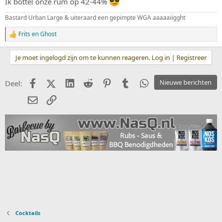
Ik bottel onze rum op 42-44%
Bastard Urban Large & uiteraard een gepimpte WGA aaaaaiigght
Frits
en
Ghost
W
a
a
Je moet ingelogd zijn om te kunnen reageren. Log in | Registreer
r
d
e
Facebook
X (Twitter)
LinkedIn
Reddit
Pinterest
Tumblr
WhatsApp
Nieuwe berichten
Deel:
r
i
E-mail
koppeling
n
g
e
n
:
Cocktails