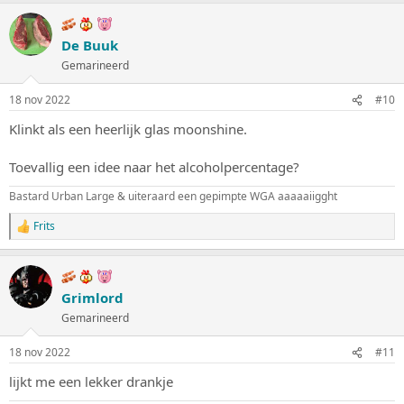
a
r
d
De Buuk
e
Gemarineerd
r
i
n
18 nov 2022
#10
g
e
Klinkt als een heerlijk glas moonshine.
n
:
Toevallig een idee naar het alcoholpercentage?
Bastard Urban Large & uiteraard een gepimpte WGA aaaaaiigght
Frits
W
a
a
r
d
Grimlord
e
Gemarineerd
r
i
n
18 nov 2022
#11
g
e
lijkt me een lekker drankje
n