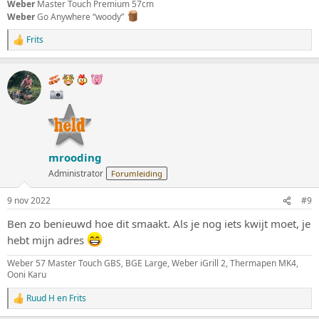
Weber
Master Touch Premium 57cm
Weber
Go Anywhere “woody”
Frits
W
a
a
r
d
e
r
i
n
g
mrooding
e
n
Administrator
Forumleiding
:
9 nov 2022
#9
Ben zo benieuwd hoe dit smaakt. Als je nog iets kwijt moet, je
hebt mijn adres
Weber 57 Master Touch GBS, BGE Large, Weber iGrill 2, Thermapen MK4,
Ooni Karu
Ruud H
en
Frits
W
a