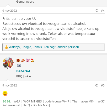
Gemarineerd
r
i
n
9 nov 2022
#4
g
e
Frits, een tip voor U.
n
Best steeds uw vloeistof toevoegen aan de alcohol.
:
Als je uw alcohol toevoegd aan uw vloeistof heb je kans op
wolk vorming in uw drank. Zeker als er wat temperatuur
verschil is tussen de vloeistoffen.
Wâldpýk
,
Hoogie
,
Dennis H
en nog 1 andere persoon
W
a
a
r
d
e
Peter64
r
i
BBQ Junkie
n
g
9 nov 2022
#5
e
n
:
BGE-L
| WGA | W-57 MT GBS | oude trouwe W-47 | Thermapen MK4 | W-57
Rotisserie set |HerQ's Double Max|