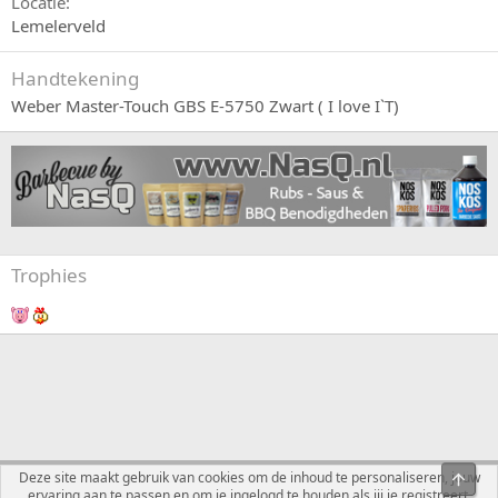
Locatie
Lemelerveld
Handtekening
Weber Master-Touch GBS E-5750 Zwart ( I love I`T)
Trophies
Nederlands
Deze site maakt gebruik van cookies om de inhoud te personaliseren, jouw
Bove
ervaring aan te passen en om je ingelogd te houden als jij je registreert.