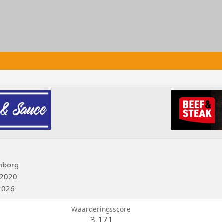
mborg
 2020
2026
Waarderingsscore
3.171