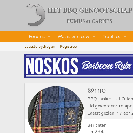
Forums
Wat is er nieuw
Trophies
Laatste bijdragen
Registreer
@rno
BBQ Junkie
·
Uit
Cule
Lid geworden
18 apr
Laatst gezien
17 apr 
Berichten
6.234