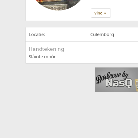
Vind
Locatie
Culemborg
Handtekening
Slàinte mhòr