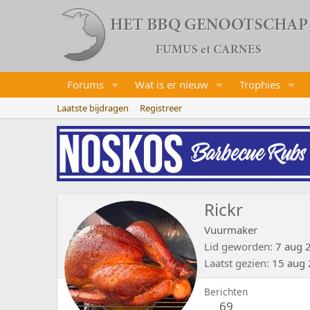
Forums
Wat is er nieuw
Trophies
Laatste bijdragen
Registreer
Rickr
Vuurmaker
Lid geworden
7 aug 
Laatst gezien
15 aug
Berichten
69