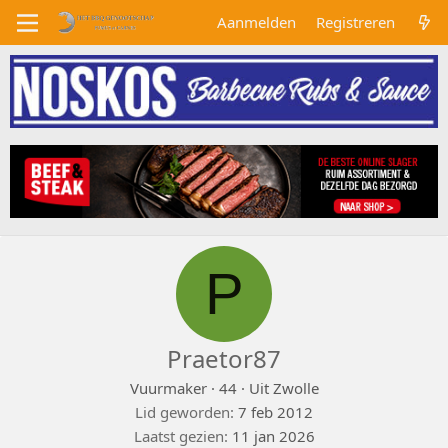
Aanmelden
Registreren
P
Praetor87
Vuurmaker
·
44
·
Uit
Zwolle
Lid geworden
7 feb 2012
Laatst gezien
11 jan 2026