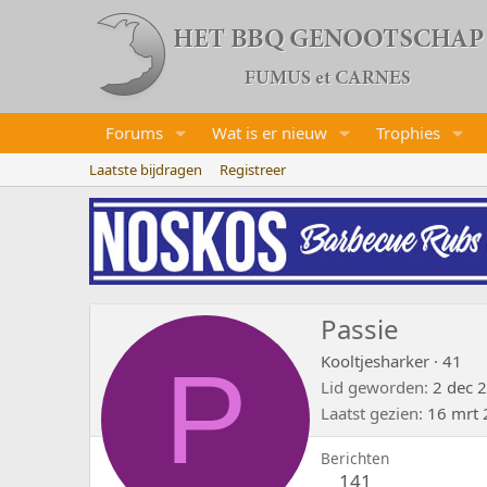
Forums
Wat is er nieuw
Trophies
Laatste bijdragen
Registreer
Passie
P
Kooltjesharker
·
41
Lid geworden
2 dec 
Laatst gezien
16 mrt
Berichten
141